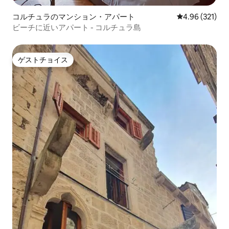
コルチュラのマンション・アパート
レビュー321件
4.96 (321)
ビーチに近いアパート - コルチュラ島
ゲストチョイス
ゲストチョイス