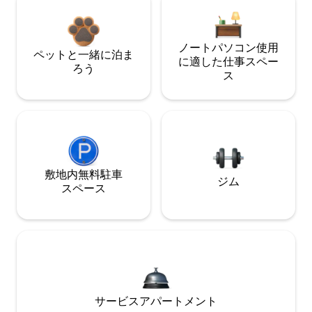
ノートパソコン使用
ペットと一緒に泊ま
に適した仕事スペー
ろう
ス
敷地内無料駐⁠車
ジム
ス⁠ペ⁠ー⁠ス
サービスアパートメント