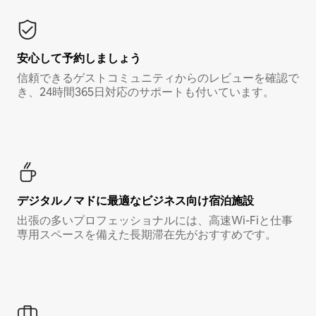
安心して予約しましょう
信頼できるゲストコミュニティからのレビューを確認で
き、24時間365日対応のサポートも付いています。
デジタルノマド⁠に最⁠適⁠なビ⁠ジ⁠ネ⁠ス⁠向⁠け宿⁠泊⁠施⁠設
出張の多いプロフェッショナルには、高速Wi-Fiと仕事
専用スペースを備えた長期滞在先がおすすめです。