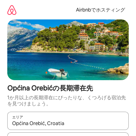
コ
ン
Airbnbでホスティング
テ
ン
ツ
に
ス
キ
ッ
プ
Općina Orebićの長期滞在先
1か月以上の長期滞在にぴったりな、くつろげる宿泊先
を見つけましょう。
エリア
検索結果が表示されたら、上下の矢印キーを使って移動するか、