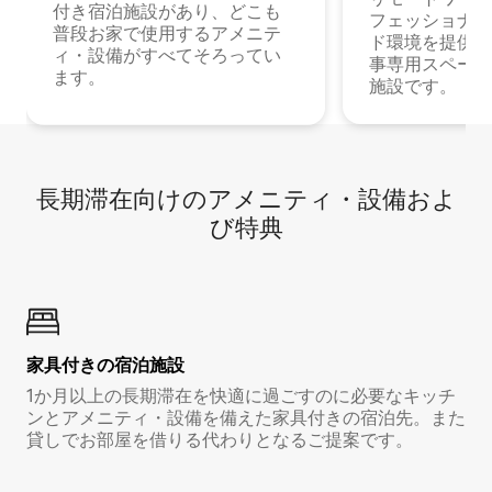
付き宿泊施設があり、どこも
フェッショナル
普段お家で使用するアメニテ
ド環境を提供する
ィ・設備がすべてそろってい
事専用スペース
ます。
施設です。
長期滞在向け⁠のア⁠メ⁠ニ⁠テ⁠ィ⁠・設⁠備⁠およ
び特⁠典
家具付き⁠の宿⁠泊⁠施⁠設
1か月以上の長期滞在を快適に過ごすのに必要なキッチ
ンとアメニティ・設備を備えた家具付きの宿泊先。また
貸しでお部屋を借りる代わりとなるご提案です。