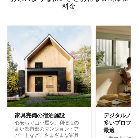
料⁠金
家具完備の宿⁠泊⁠施⁠設
デジタルノマド
多⁠いプ⁠ロ⁠フ⁠ェ⁠
心安らぐ山小屋や、利便性の
高い都市部のマンション・ア
最⁠適
パートなど、さまざまな家具
リモートワーク