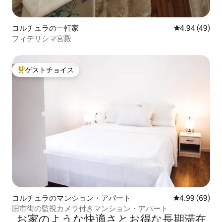
コルチュラの一軒家
レビュー49件
4.94 (49)
フィデリシマ宮殿
ゲストチョイス
大好評のゲストチョイスです。
コルチュラのマンション・アパート
レビュー69件
4.99 (69)
旧市街の監視カメラ付きマンション・アパート
お家のような快⁠適⁠さ⁠とお⁠得⁠な長⁠期⁠滞⁠在