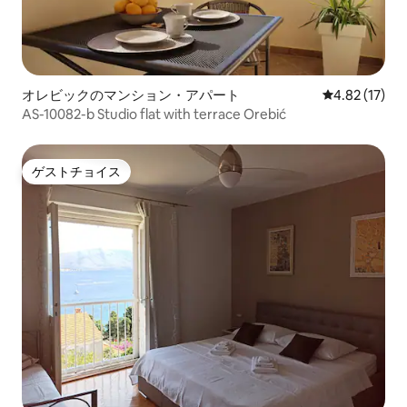
オレビックのマンション・アパート
レビュー17件
4.82 (17)
AS-10082-b Studio flat with terrace Orebić
ゲストチョイス
ゲストチョイス