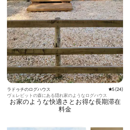
ラドゥチのログハウス
レビュー2
5 (24)
ヴェレビットの森にある隠れ家のようなログハウス
お家のような快⁠適⁠さ⁠とお⁠得⁠な長⁠期⁠滞⁠在
料⁠金