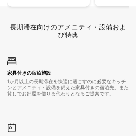
長期滞在向け⁠のア⁠メ⁠ニ⁠テ⁠ィ⁠・設⁠備⁠およ
び特⁠典
家具付き⁠の宿⁠泊⁠施⁠設
1か月以上の長期滞在を快適に過ごすのに必要なキッチ
ンとアメニティ・設備を備えた家具付きの宿泊先。また
貸しでお部屋を借りる代わりとなるご提案です。