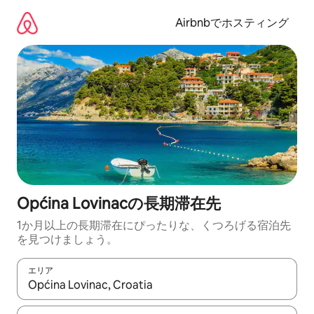
コ
ン
Airbnbでホスティング
テ
ン
ツ
に
ス
キ
ッ
プ
Općina Lovinacの長期滞在先
1か月以上の長期滞在にぴったりな、くつろげる宿泊先
を見つけましょう。
エリア
検索結果が表示されたら、上下の矢印キーを使って移動するか、