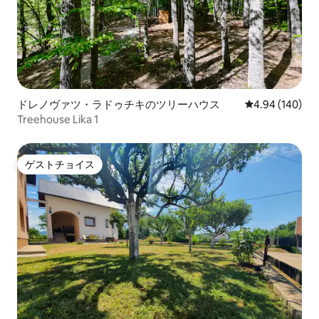
ドレノヴァツ・ラドゥチキのツリーハウス
レビュー140件
4.94 (140)
Treehouse Lika 1
ゲストチョイス
ゲストチョイス