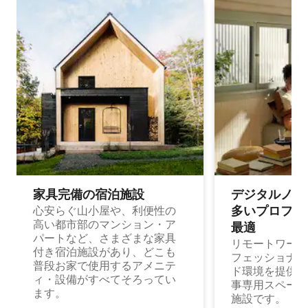
家具完備の宿⁠泊⁠施⁠設
デジタルノマド
多⁠いプ⁠ロ⁠フ⁠ェ⁠
心安らぐ山小屋や、利便性の
高い都市部のマンション・ア
最⁠適
パートなど、さまざまな家具
リモートワーク
付き宿泊施設があり、どこも
フェッショナル
普段お家で使用するアメニテ
ド環境を提供する
ィ・設備がすべてそろってい
事専用スペース
ます。
施設です。