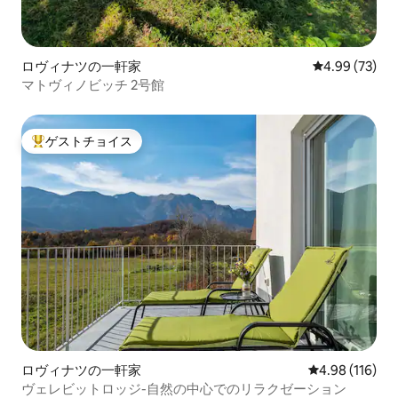
ロヴィナツの一軒家
レビュー73件
4.99 (73)
マトヴィノビッチ 2号館
ゲストチョイス
大好評のゲストチョイスです。
ロヴィナツの一軒家
レビュー116件
4.98 (116)
ヴェレビットロッジ-自然の中心でのリラクゼーション