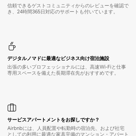
信頼できるゲストコミュニティからのレビューを確認で
き、24時間365日対応のサポートも付いています。
デジタルノマド⁠に最⁠適⁠なビ⁠ジ⁠ネ⁠ス⁠向⁠け宿⁠泊⁠施⁠設
出張の多いプロフェッショナルには、高速Wi-Fiと仕事
専用スペースを備えた長期滞在先がおすすめです。
サービスアパートメントをお探しですか？
Airbnbには、人員配置や転勤時の宿泊先、および社宅
としての利用に最適な家具完備のマンション・アパート