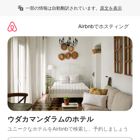
コ
一部の情報は自動翻訳されています。
原文を表示
ン
テ
ン
Airbnbでホスティング
ツ
に
ス
キ
ッ
プ
ウダカマンダラムのホ⁠テ⁠ル
ユニークなホ⁠テ⁠ル⁠をAirbnb⁠で検⁠索⁠し⁠、予⁠約し⁠ま⁠し⁠ょ⁠う