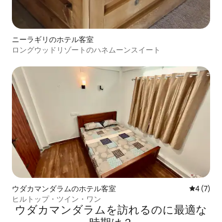
ニーラギリのホテル客室
ロングウッドリゾートのハネムーンスイート
ウダカマンダラムのホテル客室
レビュー
4 (7)
ヒルトップ・ツイン・ワン
ウダカマンダラムを訪⁠れ⁠るの⁠に最⁠適⁠な