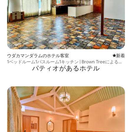
ウダカマンダラムのホテル客室
新しい宿
新着
1ベッドルーム1バスルーム1キッチン | Brown Treeによる
パティオがあるホ⁠テ⁠ル
The Earthy Nest