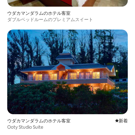
ウダカマンダラムのホテル客室
ダブルベッドルームのプレミアムスイート
ウダカマンダラムのホテル客室
新しい宿
新着
Ooty Studio Suite