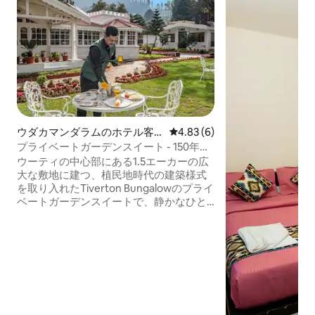
ウダカマンダラムのホテル客
レビュー6件、5つ星中4.83
4.83 (6)
室
プライベートガーデンスイート - 150年の
歴史を持つ英国のバンガロー
ウーティの中心部にある1.5エーカーの広
大な敷地に建つ、植民地時代の建築様式
を取り入れたTiverton Bungalowのプライ
ベートガーデンスイートで、静かなひと
ときをお過ごしください。農場や豊かな
緑に囲まれたこの歴史的な隠れ家は、ヴ
ィンテージの魅力と現代的な快適さを兼
ね備えています。広々とした美しいイン
テリア、出窓、静かな庭園の景色をお楽
しみください。ウーティーの人気スポッ
トからわずか数分です。「Colonel's
Kitchen」と「Blooming Garden Café」