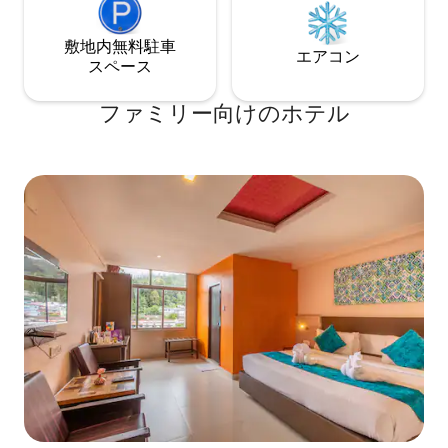
敷地内無料駐⁠車
エアコン
ス⁠ペ⁠ー⁠ス
ファミリー向⁠け⁠のホ⁠テ⁠ル