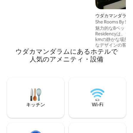
では、格別の食事をお楽しみいただけま
す。中心部にありながら静かなこの場所
は、日常から離れるのに最適です。
ウダカマンダラム
室
She Rooms By Sta
魅力的な8ベッドル
Residencyは
kmの静かな場所
なデザインの客室
ウダカマンダラムにあるホ⁠テ⁠ル⁠で
い。バルコニール
ム4室があり、そ
人⁠気⁠のア⁠メ⁠ニ⁠テ⁠ィ⁠・設⁠備
渓谷の息をのむよ
ができます。 到
ただける専用駐車場
のスタッフがあら
し、専属シェフが
す。ブランコとキ
ピットが備わった
クスしてください
キッチン
Wi-Fi
ご利用に最適です