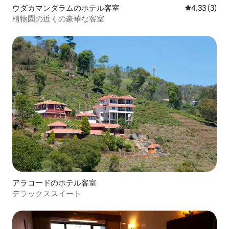
ウダカマンダラムのホテル客室
レビュー3件
4.33 (3)
植物園の近くの豪華な客室
アラコードのホテル客室
デラックススイート