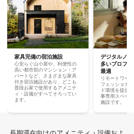
家具完備の宿⁠泊⁠施⁠設
デジタルノマド
多⁠いプ⁠ロ⁠フ⁠ェ⁠
心安らぐ山小屋や、利便性の
高い都市部のマンション・ア
最⁠適
パートなど、さまざまな家具
リモートワーク
付き宿泊施設があり、どこも
フェッショナル
普段お家で使用するアメニテ
ド環境を提供する
ィ・設備がすべてそろってい
事専用スペース
ます。
施設です。
長期滞在向け⁠のア⁠メ⁠ニ⁠テ⁠ィ⁠・設⁠備⁠およ