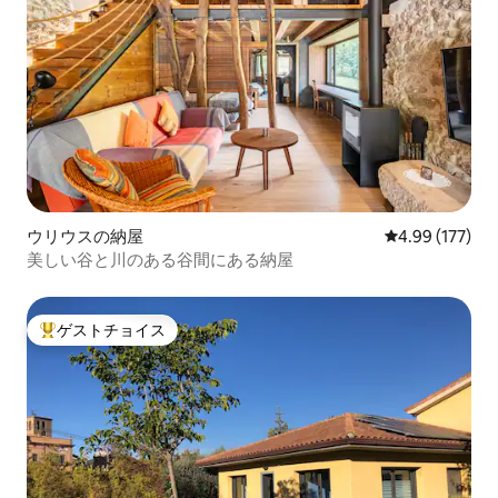
ウリウスの納屋
レビュー177件
4.99 (177)
美しい谷と川のある谷間にある納屋
ゲストチョイス
大好評のゲストチョイスです。