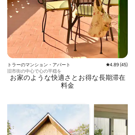
トラーのマンション・アパート
レビュー45件
4.89 (45)
旧市街の中心で心の平穏を
お家のような快⁠適⁠さ⁠とお⁠得⁠な長⁠期⁠滞⁠在
料⁠金