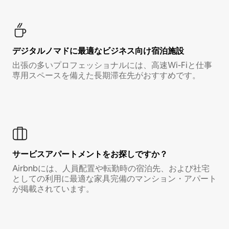
デジタルノマド⁠に最⁠適⁠なビ⁠ジ⁠ネ⁠ス⁠向⁠け宿⁠泊⁠施⁠設
出張の多いプロフェッショナルには、高速Wi-Fiと仕事
専用スペースを備えた長期滞在先がおすすめです。
サービスアパートメントをお探しですか？
Airbnbには、人員配置や転勤時の宿泊先、および社宅
としての利用に最適な家具完備のマンション・アパート
が掲載されています。