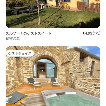
スルゾーナのゲストスイート
レビュー175件
4.93 (175)
秘密の庭
ゲストチョイス
ゲストチョイス