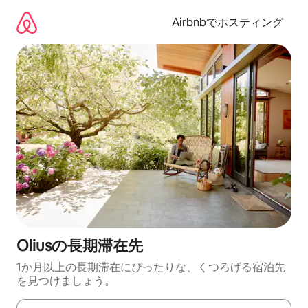
コ
ン
Airbnbでホスティング
テ
ン
ツ
に
ス
キ
ッ
プ
Oliusの長期滞在先
1か月以上の長期滞在にぴったりな、くつろげる宿泊先
を見つけましょう。