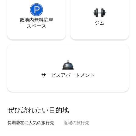
敷地内無料駐⁠車
ジム
ス⁠ペ⁠ー⁠ス
サービスアパートメント
ぜひ訪⁠れ⁠た⁠い目⁠的⁠地
長期滞在に人気の旅行先
近場の旅行先