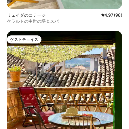
リェイダのコテージ
レビュー98件
4.97 (98)
ケラルトの中世の塔＆スパ
ゲストチョイス
ゲストチョイス