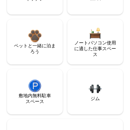
ノートパソコン使用
ペットと一緒に泊ま
に適した仕事スペー
ろう
ス
敷地内無料駐⁠車
ジム
ス⁠ペ⁠ー⁠ス