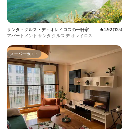
サンタ・クルス・デ・オレイロスの一軒家
レビュー125件
4.92 (125)
アパートメント サンタ クルス デ オレイロス
スーパーホスト
スーパーホスト