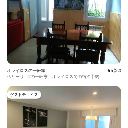
オレイロスの一軒家
レビュー2
5 (22)
ペリーリョ2の一軒家、オレイロスでの宿泊予約
ゲストチョイス
ゲストチョイス