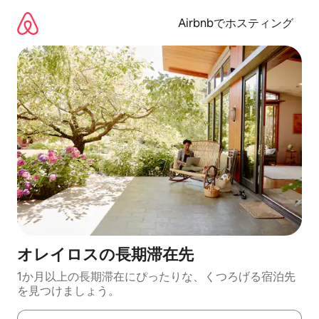
コ
ン
Airbnbでホスティング
テ
ン
ツ
に
ス
キ
ッ
プ
オレイロスの長期滞在先
1か月以上の長期滞在にぴったりな、くつろげる宿泊先
を見つけましょう。