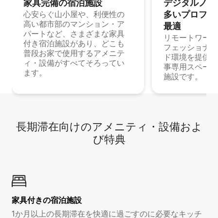
家具完備の宿⁠泊⁠施⁠設
デジタルノマド
多⁠いプ⁠ロ⁠フ⁠ェ⁠
心安らぐ山小屋や、利便性の
高い都市部のマンション・ア
最⁠適
パートなど、さまざまな家具
リモートワーク
付き宿泊施設があり、どこも
フェッショナル
普段お家で使用するアメニテ
ド環境を提供する
ィ・設備がすべてそろってい
事専用スペース
ます。
施設です。
長期滞在向け⁠のア⁠メ⁠ニ⁠テ⁠ィ⁠・設⁠備⁠およ
び特⁠典
家具付き⁠の宿⁠泊⁠施⁠設
1か月以上の長期滞在を快適に過ごすのに必要なキッチ