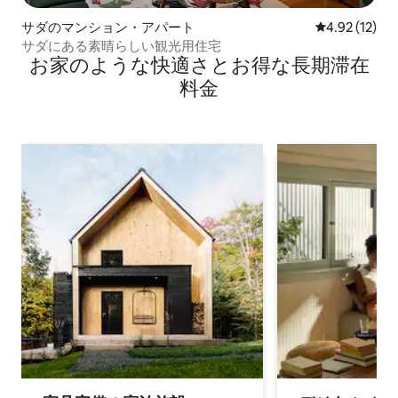
サダのマンション・アパート
レビュー12件
4.92 (12)
サダにある素晴らしい観光用住宅
お家のような快⁠適⁠さ⁠とお⁠得⁠な長⁠期⁠滞⁠在
料⁠金