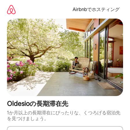
コ
ン
Airbnbでホスティング
テ
ン
ツ
に
ス
キ
ッ
プ
Oldesioの長期滞在先
1か月以上の長期滞在にぴったりな、くつろげる宿泊先
を見つけましょう。