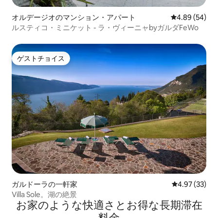
オルデージオのマンション・アパート
レビュー54件
4.89 (54)
ルスティコ・ミニケット - ラ・ヴィーニャbyガルダFeWo
ゲストチョイス
ゲストチョイス
ガルドーラの一軒家
レビュー33件
4.97 (33)
Villa Sole。湖の絶景
お家のような快⁠適⁠さ⁠とお⁠得⁠な長⁠期⁠滞⁠在
料⁠金