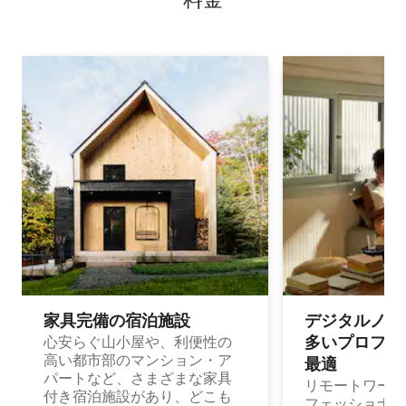
家具完備の宿⁠泊⁠施⁠設
デジタルノマド
多⁠いプ⁠ロ⁠フ⁠ェ⁠
心安らぐ山小屋や、利便性の
高い都市部のマンション・ア
最⁠適
パートなど、さまざまな家具
リモートワーク
付き宿泊施設があり、どこも
フェッショナル