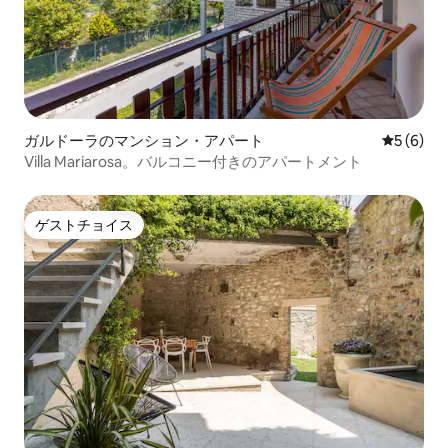
ガルドーラのマンション・アパート
レビュー
5 (6)
Villa Mariarosa。バルコニー付きのアパートメント
ゲストチョイス
ゲストチョイス