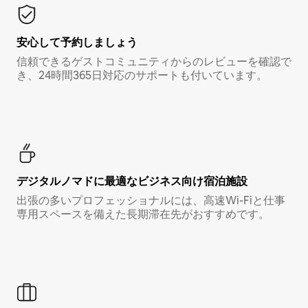
安心して予約しましょう
信頼できるゲストコミュニティからのレビューを確認で
き、24時間365日対応のサポートも付いています。
デジタルノマド⁠に最⁠適⁠なビ⁠ジ⁠ネ⁠ス⁠向⁠け宿⁠泊⁠施⁠設
出張の多いプロフェッショナルには、高速Wi-Fiと仕事
専用スペースを備えた長期滞在先がおすすめです。