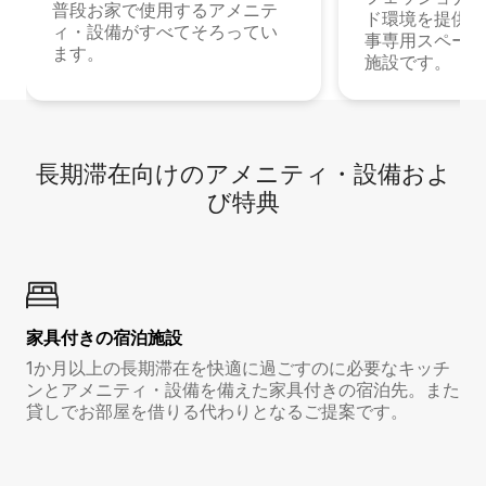
普段お家で使用するアメニテ
ド環境を提供する
ィ・設備がすべてそろってい
事専用スペース
ます。
施設です。
長期滞在向け⁠のア⁠メ⁠ニ⁠テ⁠ィ⁠・設⁠備⁠およ
び特⁠典
家具付き⁠の宿⁠泊⁠施⁠設
1か月以上の長期滞在を快適に過ごすのに必要なキッチ
ンとアメニティ・設備を備えた家具付きの宿泊先。また
貸しでお部屋を借りる代わりとなるご提案です。