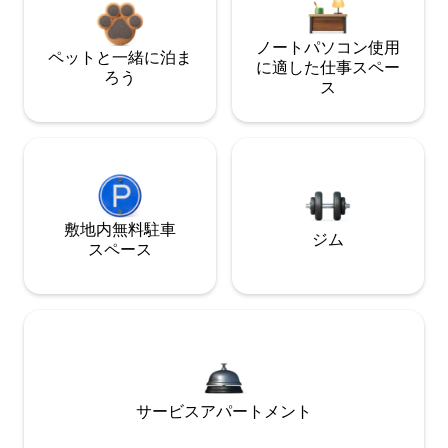
ノートパソコン使用
ペットと一緒に泊ま
に適した仕事スペー
ろう
ス
敷地内無料駐⁠車
ジム
ス⁠ペ⁠ー⁠ス
サービスアパートメント