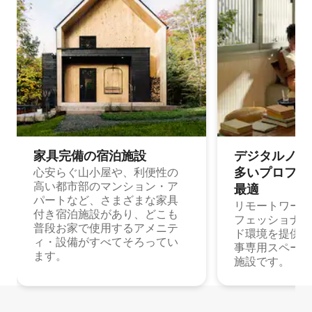
家具完備の宿⁠泊⁠施⁠設
デジタルノマド
多⁠いプ⁠ロ⁠フ⁠ェ⁠
心安らぐ山小屋や、利便性の
高い都市部のマンション・ア
最⁠適
パートなど、さまざまな家具
リモートワーク
付き宿泊施設があり、どこも
フェッショナル
普段お家で使用するアメニテ
ド環境を提供する
ィ・設備がすべてそろってい
事専用スペース
ます。
施設です。