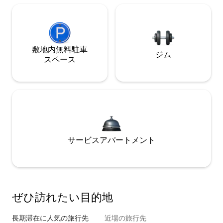
敷地内無料駐⁠車
ジム
ス⁠ペ⁠ー⁠ス
サービスアパートメント
ぜひ訪⁠れ⁠た⁠い目⁠的⁠地
長期滞在に人気の旅行先
近場の旅行先