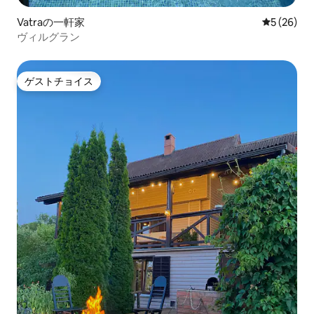
Vatraの一軒家
レビュー2
5 (26)
ヴィルグラン
ゲストチョイス
ゲストチョイス