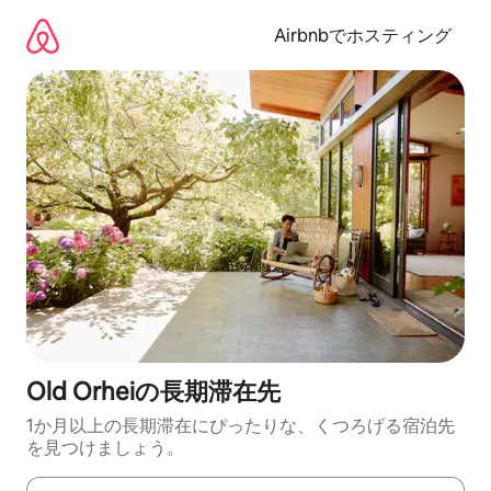
コ
ン
Airbnbでホスティング
テ
ン
ツ
に
ス
キ
ッ
プ
Old Orheiの長期滞在先
1か月以上の長期滞在にぴったりな、くつろげる宿泊先
を見つけましょう。