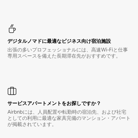
デジタルノマド⁠に最⁠適⁠なビ⁠ジ⁠ネ⁠ス⁠向⁠け宿⁠泊⁠施⁠設
出張の多いプロフェッショナルには、高速Wi-Fiと仕事
専用スペースを備えた長期滞在先がおすすめです。
サービスアパートメントをお探しですか？
Airbnbには、人員配置や転勤時の宿泊先、および社宅
としての利用に最適な家具完備のマンション・アパート
が掲載されています。