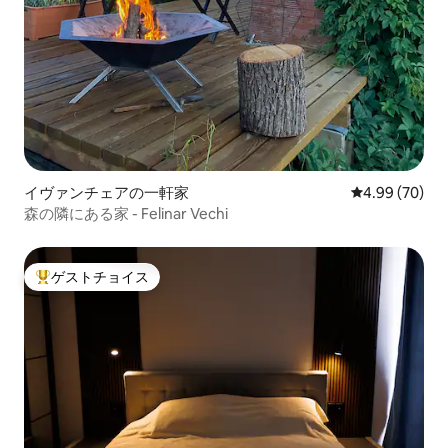
イヴァンチェアの一軒家
レビュー70件
4.99 (70)
森の隣にある家 - Felinar Vechi
ゲストチョイス
大好評のゲストチョイスです。