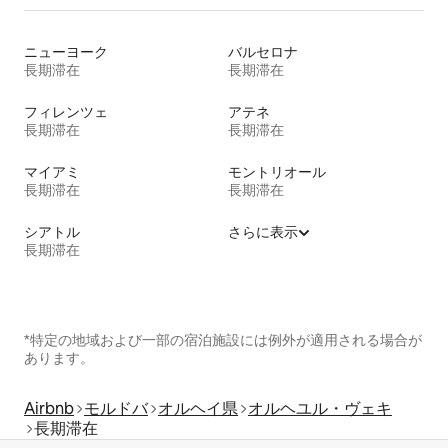
ニューヨーク
バルセロナ
長期滞在
長期滞在
フィレンツェ
アテネ
長期滞在
長期滞在
マイアミ
モントリオール
長期滞在
長期滞在
シアトル
さらに表示
長期滞在
*特定の地域および一部の宿泊施設には例外が適用される場合が
あります。
Airbnb
モルドバ
オルヘイ県
オルヘユル・ヴェキ
長期滞在