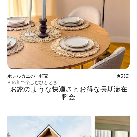
ホレルカニの一軒家
レビュー
5 (6)
VIIA川で楽しむひととき
お家のような快⁠適⁠さ⁠とお⁠得⁠な長⁠期⁠滞⁠在
料⁠金