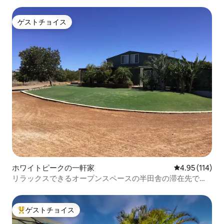
ゲストチョイス
ゲストチョイス
ホワイトピークの一軒家
レビュー114件
4.95 (114)
リラックスできるオープンスペースの半田舎の滞在先で
す！
ゲストチョイス
大好評のゲストチョイスです。