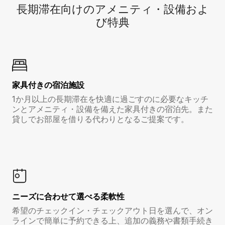
長期滞在向け⁠のア⁠メ⁠ニ⁠テ⁠ィ⁠・設⁠備⁠およ
び特⁠典
家具付き⁠の宿⁠泊⁠施⁠設
1か月以上の長期滞在を快適に過ごすのに必要なキッチ
ンとアメニティ・設備を備えた家具付きの宿泊先。また
貸しでお部屋を借りる代わりとなるご提案です。
ニーズに合わせて選べる柔軟性
希望のチェックイン・チェックアウト日を選んで、オン
ラインで簡単に予約できる上、追加の義務や書類手続き