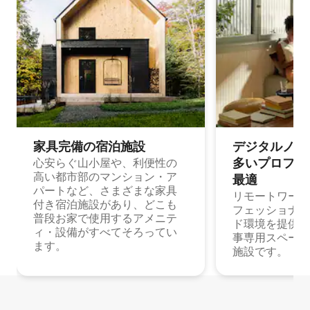
家具完備の宿⁠泊⁠施⁠設
デジタルノマド
多⁠いプ⁠ロ⁠フ⁠ェ⁠
心安らぐ山小屋や、利便性の
高い都市部のマンション・ア
最⁠適
パートなど、さまざまな家具
リモートワーク
付き宿泊施設があり、どこも
フェッショナル
普段お家で使用するアメニテ
ド環境を提供する
ィ・設備がすべてそろってい
事専用スペース
ます。
施設です。