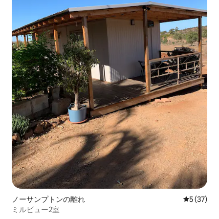
ノーサンプトンの離れ
レビュー3
5 (37)
ミルビュー2室