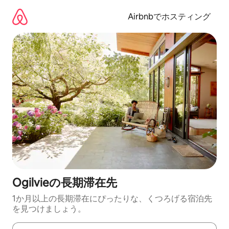
コ
ン
Airbnbでホスティング
テ
ン
ツ
に
ス
キ
ッ
プ
Ogilvieの長期滞在先
1か月以上の長期滞在にぴったりな、くつろげる宿泊先
を見つけましょう。