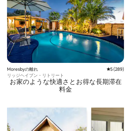
Moresbyの離れ
レビュー28
5 (289)
リッジヘイブン・リトリート
お家のような快⁠適⁠さ⁠とお⁠得⁠な長⁠期⁠滞⁠在
料⁠金