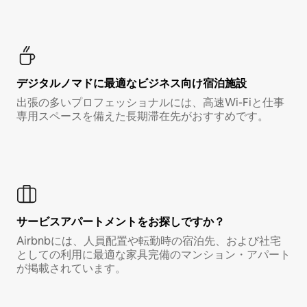
デジタルノマド⁠に最⁠適⁠なビ⁠ジ⁠ネ⁠ス⁠向⁠け宿⁠泊⁠施⁠設
出張の多いプロフェッショナルには、高速Wi-Fiと仕事
専用スペースを備えた長期滞在先がおすすめです。
サービスアパートメントをお探しですか？
Airbnbには、人員配置や転勤時の宿泊先、および社宅
としての利用に最適な家具完備のマンション・アパート
が掲載されています。