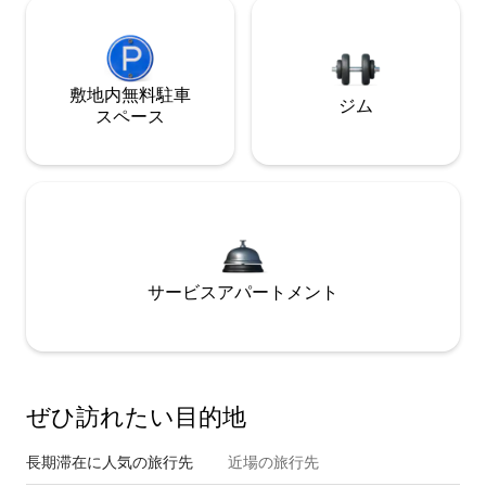
敷地内無料駐⁠車
ジム
ス⁠ペ⁠ー⁠ス
サービスアパートメント
ぜひ訪⁠れ⁠た⁠い目⁠的⁠地
長期滞在に人気の旅行先
近場の旅行先