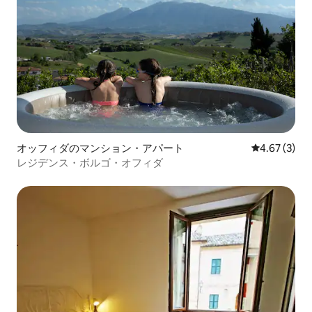
オッフィダのマンション・アパート
レビュー3件
4.67 (3)
レジデンス・ボルゴ・オフィダ