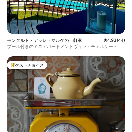
モンタルト・デッレ・マルケの一軒家
レビュー44件
4.93 (44)
プール付きのミニアパートメントヴィラ・チェルケート
ゲストチョイス
大好評のゲストチョイスです。