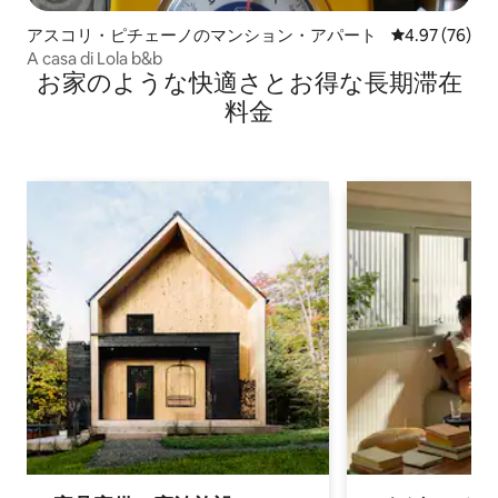
アスコリ・ピチェーノのマンション・アパート
レビュー76件
4.97 (76)
A casa di Lola b&b
お家のような快⁠適⁠さ⁠とお⁠得⁠な長⁠期⁠滞⁠在
料⁠金