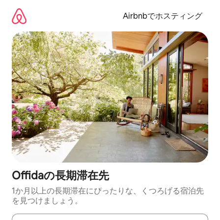
コ
ン
Airbnbでホスティング
テ
ン
ツ
に
ス
キ
ッ
プ
Offidaの長期滞在先
1か月以上の長期滞在にぴったりな、くつろげる宿泊先
を見つけましょう。