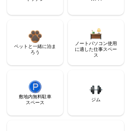
ノートパソコン使用
ペットと一緒に泊ま
に適した仕事スペー
ろう
ス
敷地内無料駐⁠車
ジム
ス⁠ペ⁠ー⁠ス