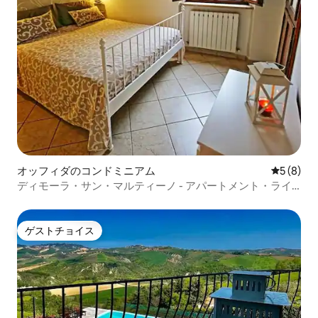
オッフィダのコンドミニアム
レビュー
5 (8)
ディモーラ・サン・マルティーノ - アパートメント・ライ
フ - オフィダ
ゲストチョイス
ゲストチョイス