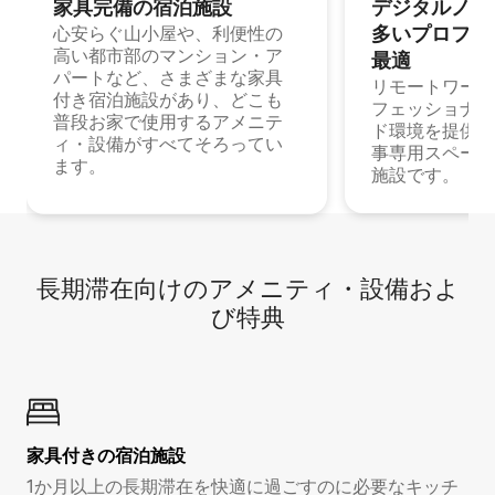
家具完備の宿⁠泊⁠施⁠設
デジタルノマド
多⁠いプ⁠ロ⁠フ⁠ェ⁠
心安らぐ山小屋や、利便性の
高い都市部のマンション・ア
最⁠適
パートなど、さまざまな家具
リモートワーク
付き宿泊施設があり、どこも
フェッショナル
普段お家で使用するアメニテ
ド環境を提供する
ィ・設備がすべてそろってい
事専用スペース
ます。
施設です。
長期滞在向け⁠のア⁠メ⁠ニ⁠テ⁠ィ⁠・設⁠備⁠およ
び特⁠典
家具付き⁠の宿⁠泊⁠施⁠設
1か月以上の長期滞在を快適に過ごすのに必要なキッチ