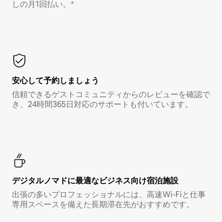
しの月1回払い。*
安心して予約しましょう
信頼できるゲストコミュニティからのレビューを確認で
き、24時間365日対応のサポートも付いています。
デジタルノマド⁠に最⁠適⁠なビ⁠ジ⁠ネ⁠ス⁠向⁠け宿⁠泊⁠施⁠設
出張の多いプロフェッショナルには、高速Wi-Fiと仕事
専用スペースを備えた長期滞在先がおすすめです。