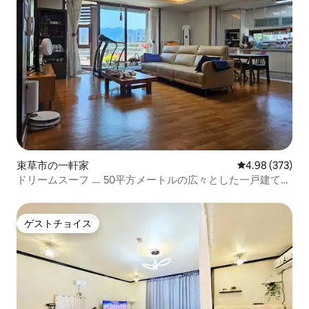
束草市の一軒家
レビュー373件
4.98 (373)
ドリームスーフ ㅡ 50平方メートルの広々とした一戸建て
ㅡ 広々とした駐車場ㅡ 清潔で快適に休めるためのすべてが
揃った家
ゲストチョイス
ゲストチョイス