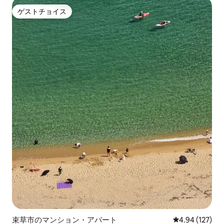
ゲストチョイス
ゲストチョイス
束草市のマンション・アパート
レビュー127件
4.94 (127)