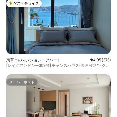
ゲストチョイス
大好評のゲストチョイスです。
束草市のマンション・アパート
レビュー373件
4.95 (373)
[レイクアンドシー309号] チャンスハウス-調理可能/ソクチ
ョ中央市場食べ歩きツアー/ホテルスタイルのモダンハウス
スーパーホスト
スーパーホスト