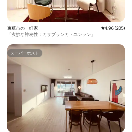
束草市の一軒家
レビュー205件
4.96 (205)
「玄妙な神秘性：カサブランカ・ユンラン」
スーパーホスト
スーパーホスト