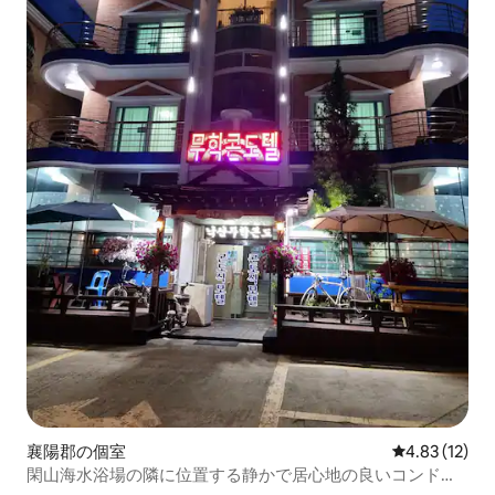
襄陽郡の個室
レビュー12件
4.83 (12)
閑山海水浴場の隣に位置する静かで居心地の良いコンドテ