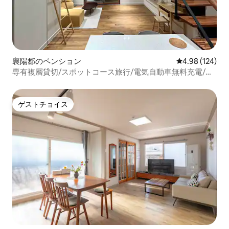
襄陽郡のペンション
レビュー124件
4.98 (124)
専有複層貸切/スポットコース旅行/電気自動車無料充電/バ
ーベキュー/鍋の蓋/チョンキャンス/
ゲストチョイス
ゲストチョイス