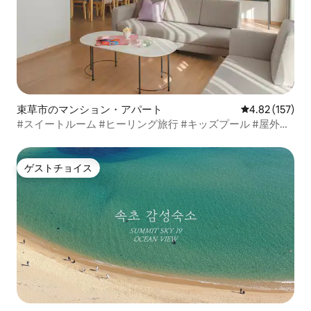
束草市のマンション・アパート
レビュー157件
4.82 (157)
#スイートルーム #ヒーリング旅行 #キッズプール #屋外プ
ール #清浄湖近く #無料プール #チェスタートンズビル
ゲストチョイス
ゲストチョイス