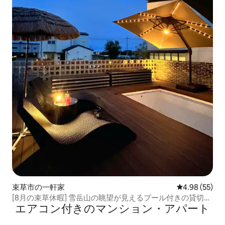
束草市の一軒家
レビュー55件
4.98 (55)
[8月の束草休暇] 雪岳山の眺望が見えるプール付きの貸切ヴ
エアコン付きのマンション・アパート
ィラ | プライベートプール | 大浦港まで5分 | Stay Do Moon
Do Moon