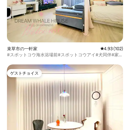
束草市の一軒家
レビュー102件
4.93 (102)
#スポットコウ海水浴場前#スポットコウアイ#犬同伴#家族
旅行#スポットコウ旅行#清潔な宿泊先#無料駐車#ターミナ
ル#スポットコウ短期賃貸
ゲストチョイス
ゲストチョイス