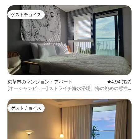
ゲストチョイス
ゲストチョイス
束草市のマンション・アパート
レビュー127件
4.94 (127)
[オーシャンビュー] ストライチ海水浴場、海の眺めの感性
的な宿泊施設
ゲストチョイス
ゲストチョイス