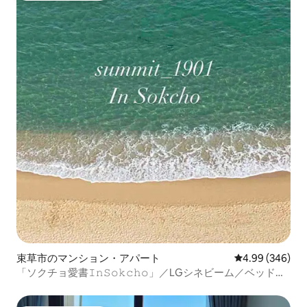
束草市のマンション・アパート
レビュー346件
4.99 (346)
「ソクチョ愛書𝙸𝚗𝚂𝚘𝚔𝚌𝚑𝚘」／LGシネビーム／ベッドか
らの日の出／Netflix／ビデ設置