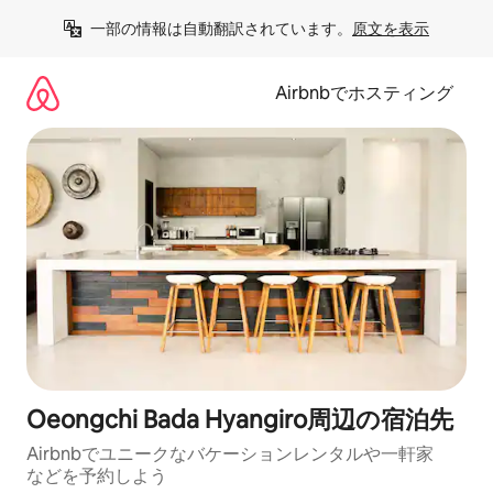
コ
一部の情報は自動翻訳されています。
原文を表示
ン
テ
ン
Airbnbでホスティング
ツ
に
ス
キ
ッ
プ
Oeongchi Bada Hyangiro⁠周⁠辺⁠の宿⁠泊⁠先
Airbnbでユニークなバ⁠ケ⁠ー⁠シ⁠ョ⁠ンレ⁠ン⁠タ⁠ルや一⁠軒⁠家
な⁠ど⁠を予⁠約⁠し⁠よ⁠う