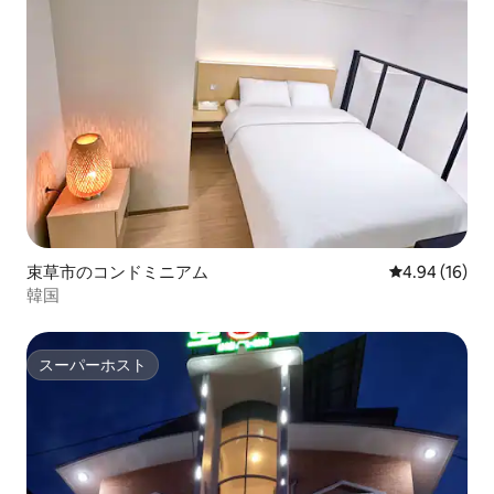
束草市のコンドミニアム
レビュー16件
4.94 (16)
韓国
スーパーホスト
スーパーホスト