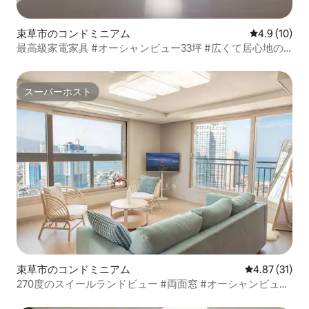
束草市のコンドミニアム
レビュー10
4.9 (10)
最高級家電家具 #オーシャンビュー33坪 #広くて居心地の
良い #癒しの宿 #ソクチョパトロン #割引中
スーパーホスト
スーパーホスト
束草市のコンドミニアム
レビュー31件
4.87 (31)
270度のスイールランドビュー #両面窓 #オーシャンビュー
#広くて居心地の良い #ソクチョクワンス #ファミリー向け