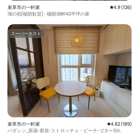
束草市の一軒家
レビュー126
4.9 (126)
湖の朝[楊朗歓迎] - 楊朗湖畔40平坪の家
スーパーホスト
スーパーホスト
束草市の一軒家
レビュー189件
4.82 (189)
バダシン_新築-新規-ストロッチョ・ビーチ-ゴター3分。