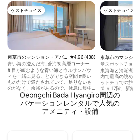
ゲストチョイス
ゲストチョイス
ゲストチョイス
ゲストチョイス
束草市のマンション・アパ
レビュー438件、5つ星中4.96
4.96 (438)
束草市のマンショ
ート
ト
青い海の澄んだ海_蒼海初高層コーナーア
🤎スポットチョ・
ラウンドビュー/オーシャンデッキビュ
ティ＆レイクビュ
# 目が眩むような青い海とウルサンバウ
東海海と清潮湖を抱く
ー/ott/ネソプレッソ/調理/駐車/清潔
トのためのゲスト
ィを一緒に見ることができる空間 #良い
内で最高の眺めを
ものだけで満たされていて、足りないも
ットチョでの旅行
のがなく、余裕があるので、休息に集中
🤙 👦 17階、新築フルオプションのオーシ
Oeongchi Bada Hyangiro⁠周⁠辺⁠の
できる空間 #宝石のように輝くソクチョ
ャンビューの客室 *無料Wi-Fi、無料
の夜景を眺めることができる空間 清海が
Netflixを💪提供 👩 市外バスターミナル、
バ⁠ケ⁠ー⁠シ⁠ョ⁠ン⁠レ⁠ン⁠タ⁠ル⁠で人⁠気⁠の
追求する空間です。 両面テラスから吹き
高速バスターミナ
ア⁠メ⁠ニ⁠テ⁠ィ⁠・⁠設⁠備
抜ける気持ちの良い海風を感じながら、
距離に位置し、徒
昼寝や読書を楽しむ時間。好きな音楽を
チョ中央市場、ア
聴きながら海を眺める時間- この時間はあ
ール 갯배 ST、
なたに深い休息を感じさせるでしょう。
デオ通り」などがあります:)
-. シモンズマットレス -. ホテルスタイル
無料駐車場（満席