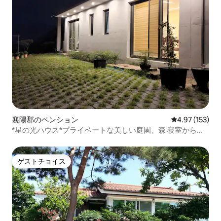
襄陽郡のペンション
レビュー153件
4.97 (153)
*星の光ハウス*プライベートな美しい庭園、森 寝室から夜
空の星の光を。 眺め〜満点のバーベキュー場
ゲストチョイス
ゲストチョイス