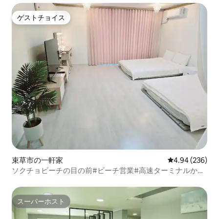
ゲストチョイス
ゲストチョイス
束草市の一軒家
レビュー236件
4.94 (236)
ソクチョビーチの目の前#ビーチ営業#高速ターミナルから
徒歩7分#夏休み#ロケーション満足度100% - ランギネ2
スーパーホスト
スーパーホスト