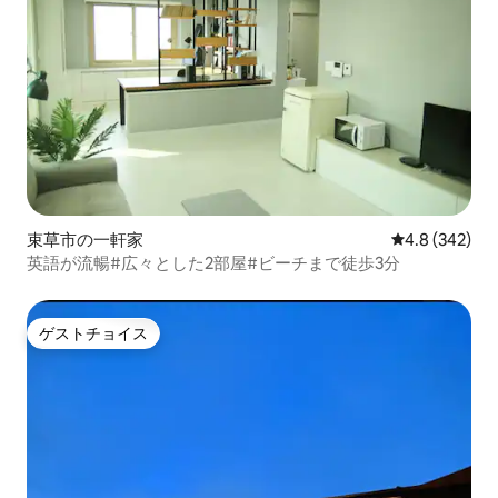
束草市の一軒家
レビュー342
4.8 (342)
英語が流暢#広々とした2部屋#ビーチまで徒歩3分
ゲストチョイス
ゲストチョイス