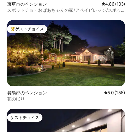
束草市のペンション
レビュー103件
4.86 (103)
スポットチョ・おばあちゃんの家/アベイビレッジ/スポッ
トチョビーチ3分/裏庭付きの宿泊施設/連泊割引/Netflix/バ
ーベキュー可能
ゲストチョイス
大好評のゲストチョイスです。
襄陽郡のペンション
レビュー256
5.0 (256)
花の眠り
ゲストチョイス
ゲストチョイス