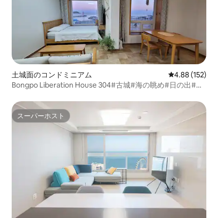
土城面のコンドミニアム
レビュー152件
4.88 (152)
Bongpo Liberation House 304#古城#海の眺め#日の出#灯
台#美しい宿泊施設#海
スーパーホスト
スーパーホスト