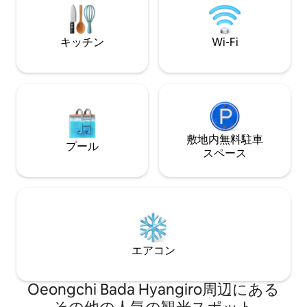
の寝具 -. 束草海水浴場まで徒歩7分 - 高速
駐車場を無料でご
バスターミナルまで徒歩10分 #注意事項 -
👩‍🦱 建物1階
チェックイン午後4時/チェックアウト午
ー、ビールハウスなど
キッチン
Wi-Fi
後12時 - リネン類は高温滅菌洗濯 -セルフ
所： スロップチ
チェックイン - 調理可能 - 無料駐車場 #ビ
（サムスンホームプ
ーチアイテム -テレビ（Netflix、YouTube
道路名：江原県ス
Premium）、Google Home、充電器、洗
路291 - 地番：江原県スプチョ市金浦東
濯機、冷蔵庫、IHクッキングヒーター、
482-18 🙋 注意事項 ・客室内禁煙（テラス
電子レンジ、電気ポット、コーヒーマシ
を含む） ・簡単な調理と外食の食事が可
ン（カプセル付き）、トースター、ビ
能です。ただし、
デ、ドライヤー、ヘアアイロン、シャン
リル、魚、シーフード
敷地内無料駐⁠車
プール
プー＆コンディショナー＆ボディウォッ
ットの入室不可 ㅇ 予約時に追加情報をお
ス⁠ペ⁠ー⁠ス
シュ、ドライヤー、キッチン/洗濯洗剤
知らせし◡ます
エアコン
Oeongchi Bada Hyangiro⁠周⁠辺⁠に⁠あ⁠る