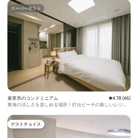
宿泊施設
スーパーホスト
スーパーホスト
束草市のコンドミニアム
レビュー46件
4.78 (46)
東海の涼しさを楽しめる場所！灯台ビーチの新しいレジデ
ンス
ゲストチョイス
ゲストチョイス