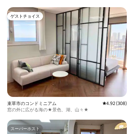
ゲストチョイス
ゲストチョイス
束草市のコンドミニアム
レビュー308件
4.92 (308)
窓の外に広がる海の★景色、湖、山々★
スーパーホスト
スーパーホスト