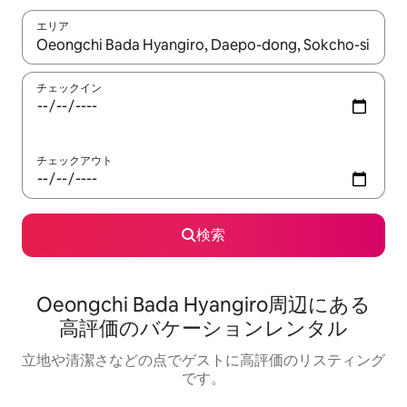
エリア
検索結果が表示されたら、上下の矢印キーを使って移動するか、
チェックイン
チェックアウト
検索
Oeongchi Bada Hyangiro⁠周⁠辺⁠に⁠あ⁠る
高⁠評⁠価⁠のバ⁠ケ⁠ー⁠シ⁠ョ⁠ン⁠レ⁠ン⁠タ⁠ル
立地や清潔さなどの点でゲストに高評価のリスティング
です。