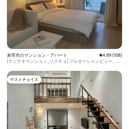
束草市のマンション・アパート
レビュー108件
4.99 (108)
[ナンナネマンション_ソクチョ] フルオーシャンビュー。テ
ラス。灯台海水浴場。特別アメニティ。ビーム。OTT。洗
濯乾燥機。無料駐車場
ゲストチョイス
ゲストチョイス