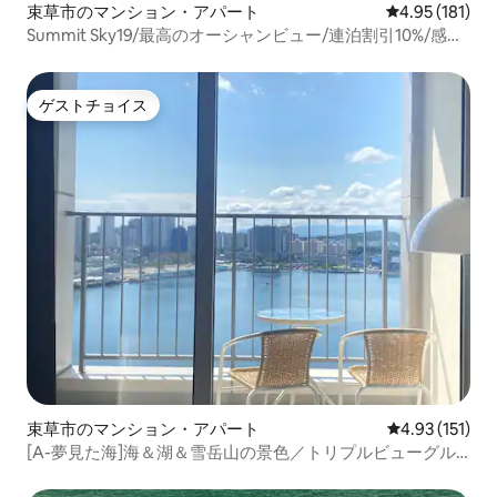
束草市のマンション・アパート
レビュー181件
4.95 (181)
Summit Sky19/最高のオーシャンビュー/連泊割引10%/感性
の宿泊先/ベッドに横になって海を眺める/無料駐車場
ゲストチョイス
ゲストチョイス
束草市のマンション・アパート
レビュー151
4.93 (151)
[A-夢見た海]海＆湖＆雪岳山の景色／トリプルビューグル
メスポット／OTT可能／日の出グルメスポット／洗濯可能