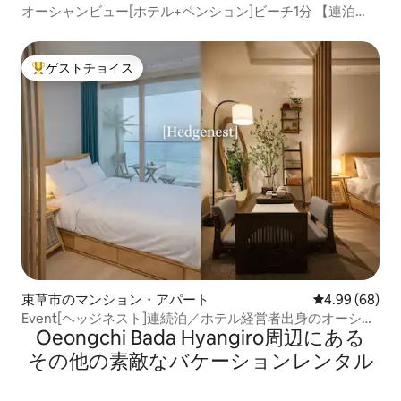
オーシャンビュー[ホテル+ペンション]ビーチ1分 【連泊
20％割引】 海が見えるベッド 束草|中央市場 1週間の割引
ゲストチョイス
大好評のゲストチョイスです。
束草市のマンション・アパート
レビュー68件
4.99 (68)
Event[ヘッジネスト]連続泊／ホテル経営者出身のオーシャ
Oeongchi Bada Hyangiro⁠周⁠辺⁠に⁠あ⁠る
ンビュー／OTT／高層階／お茶／フォトゾーン／QRレスト
ラン／最大2名
そ⁠の⁠他⁠の素⁠敵⁠なバ⁠ケ⁠ー⁠シ⁠ョ⁠ン⁠レ⁠ン⁠タ⁠ル