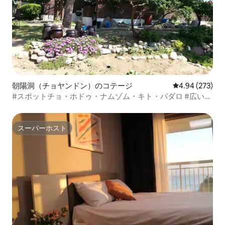
朝陽洞（チョヤンドン）のコテージ
レビュー273件
4.94 (273)
#スポットチョ・ホドゥ・ナムゾム・キト・バダロ #広い庭
の田舎の家1.2家族での最高の場所で仕事。親戚グループの
集まり。各種花の香りの雨
スーパーホスト
スーパーホスト