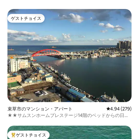
ゲストチョイス
ゲストチョイス
束草市のマンション・アパート
レビュー279件
4.94 (279)
★★サムスンホームプレステージ14階のベッドからの日の
出
ゲストチョイス
大好評のゲストチョイスです。