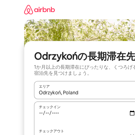
コ
ン
テ
ン
ツ
に
ス
キ
ッ
Odrzykońの長期滞在
プ
1か月以上の長期滞在にぴったりな、くつろげ
宿泊先を見つけましょう。
エリア
検索結果が表示されたら、上下の矢印キーを使っ
チェックイン
チェックアウト