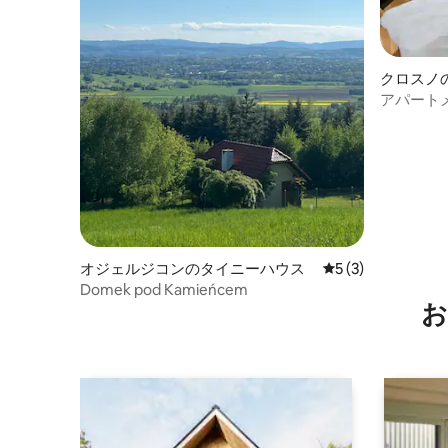
クロスノ
ト
アパートメ
ー
オジェルジコンのタイニーハウス
レビュー3件、5
5 (3)
Domek pod Kamieńcem
お