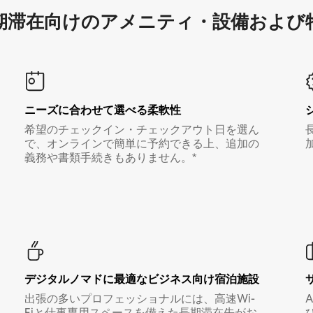
滞在向け⁠のア⁠メ⁠ニ⁠テ⁠ィ⁠・設⁠備⁠および
ニーズに合わせて選べる柔軟性
希望のチェックイン・チェックアウト日を選ん
で、オンラインで簡単に予約できる上、追加の
義務や書類手続きもありません。*
デジタルノマド⁠に最⁠適⁠なビ⁠ジ⁠ネ⁠ス⁠向⁠け宿⁠泊⁠施⁠設
出張の多いプロフェッショナルには、高速Wi-
Fiと仕事専用スペースを備えた長期滞在先がお