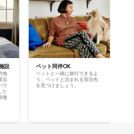
施⁠設
ペット同⁠伴OK
的地
ペットと一緒に旅行できるよ
崖沿
う、ペットと泊まれる宿泊先
ハウ
を見つけましょう。
した
特徴