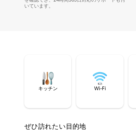
いています。
キッチン
Wi-Fi
ぜひ訪⁠れ⁠た⁠い目⁠的⁠地