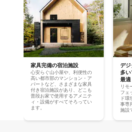
家具完備の宿⁠泊⁠施⁠設
デジ
多⁠いプ
心安らぐ山小屋や、利便性の
高い都市部のマンション・ア
最⁠適
パートなど、さまざまな家具
リモ
付き宿泊施設があり、どこも
フェ
普段お家で使用するアメニテ
ド環
ィ・設備がすべてそろってい
事専
ます。
施設