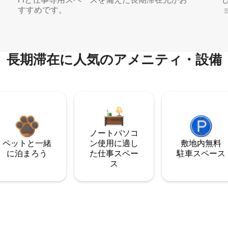
すすめです。
長期滞在に人気のアメニティ・設備
ノートパソコ
ペットと一緒
ン使用に適し
敷地内無料
に泊まろう
た仕事スペー
駐⁠車ス⁠ペ⁠ー⁠ス
ス