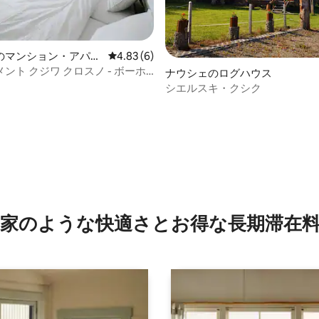
のマンション・アパー
レビュー6件、5つ星中4.83つ星の平均評価
4.83 (6)
ント クジワ クロスノ - ボーホ
ナウシェのログハウス
シエルスキ・クシク
つ星中5つ星の平均評価
家のような快⁠適⁠さ⁠とお⁠得⁠な長⁠期⁠滞⁠在料