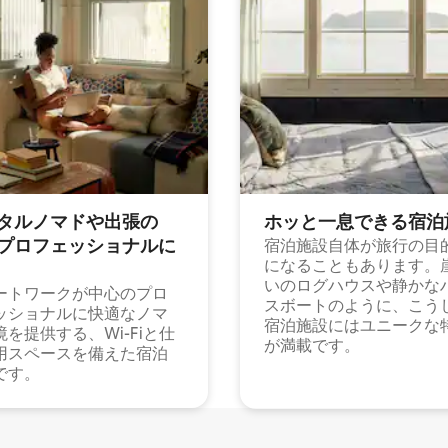
タルノマドや出⁠張⁠の
ホッと一⁠息⁠で⁠き⁠る宿⁠泊
⁠ロ⁠フ⁠ェ⁠ッ⁠シ⁠ョ⁠ナ⁠ル⁠に
宿泊施設自体が旅行の目
になることもあります。
いのログハウスや静かな
ートワークが中心のプロ
スボートのように、こう
ッショナルに快適なノマ
宿泊施設にはユニークな
境を提供する、Wi-Fiと仕
が満載です。
用スペースを備えた宿泊
です。