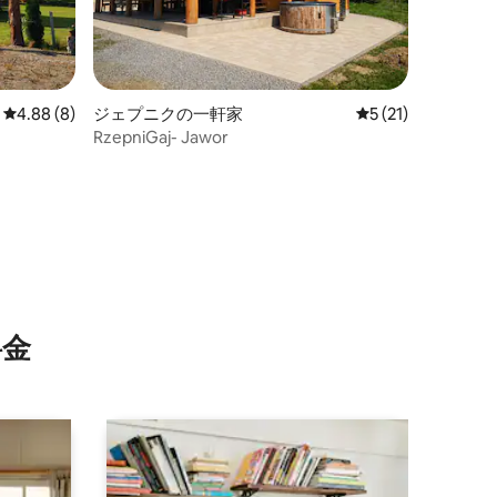
レビュー8件、5つ星中4.88つ星の平均評価
4.88 (8)
ジェプニクの一軒家
レビュー21件、5
5 (21)
RzepniGaj- Jawor
⁠金