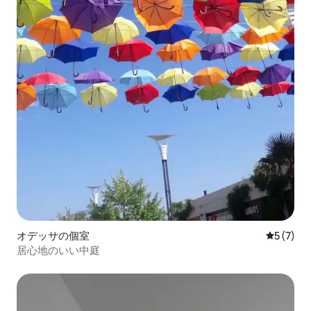
オデッサの個室
レビュー
5 (7)
居心地のいい中庭