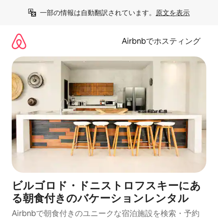
コ
一部の情報は自動翻訳されています。
原文を表示
ン
テ
ン
Airbnbでホスティング
ツ
に
ス
キ
ッ
プ
ビルゴロド・ドニストロフスキーにあ
る朝食付きのバケーションレンタル
Airbnbで朝食付きのユニークな宿泊施設を検索・予約