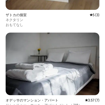
ザトカの個室
レビュー
5 (3)
ネクタリン
おもてなし
オデッサのマンション・アパート
レビュー7件
3.57 (7)