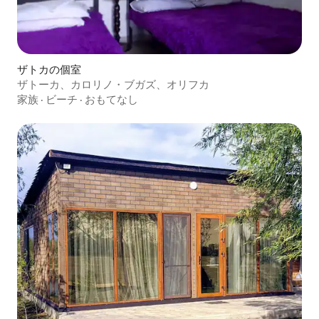
ザトカの個室
ザトーカ、カロリノ・ブガズ、オリフカ
家族
·
ビーチ
·
おもてなし