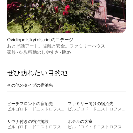
Ovidiopol's'kyi districtのコテージ
おとぎ話アート。隔離と安全。ファミリーハウス
家族
·
徒歩移動のしやすさ
·
眺め
ぜひ訪⁠れ⁠た⁠い目⁠的⁠地
その他のタ⁠イ⁠プ⁠の宿⁠泊⁠先
ビーチフロントの宿泊先
ファミリー向けの宿泊先
ビルゴロド・ドニストロフスキー
ビルゴロド・ドニストロフスキー
サウナ付きの宿泊施設
ホテルの客室
ビルゴロド・ドニストロフスキー
ビルゴロド・ドニストロフスキー