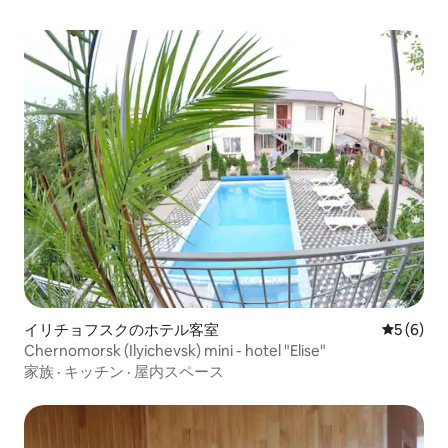
イリチョフスクのホテル客室
レビュー
5 (6)
Chernomorsk (Ilyichevsk) mini - hotel "Elise"
家族
·
キッチン
·
屋内スペース