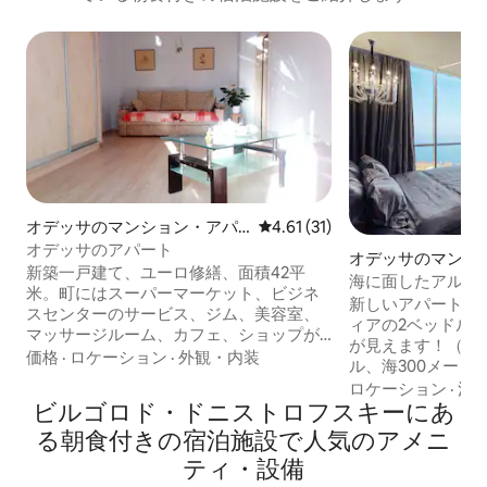
オデッサのマンション・アパ
レビュー31件、5つ星中4.61
4.61 (31)
ート
オデッサのアパート
オデッサのマンシ
新築一戸建て、ユーロ修繕、面積42平
海に面したアルカ
米。町にはスーパーマーケット、ビジネ
新しいアパートメン
スセンターのサービス、ジム、美容室、
ィアの2ベッドル
マッサージルーム、カフェ、ショップが
が見えます！（アル
あります。 アパートにはボイラー、コン
価格
·
ロケーション
·
外観・内装
ル、海300メート
ロ、オーブン、調理器具、お茶、コーヒ
らの街の素晴らし
ロケーション
·
清
ー、冷蔵庫、冷凍庫、電気ケトル、ヘア
ビルゴロド・ドニストロフスキーにあ
眺めです！オデッ
ードライヤー、ベッドリネンとタオル、
ない印象に残るで
る朝食付きの宿泊施設で人気のアメニ
アイロン、アイロン台、洗濯機、ドライ
は、快適な滞在に
ヤーがあります。 オデッサの最高のビー
ティ・設備
っています（ヘア
チへ： 12と16のアート。噴水ビーチ、