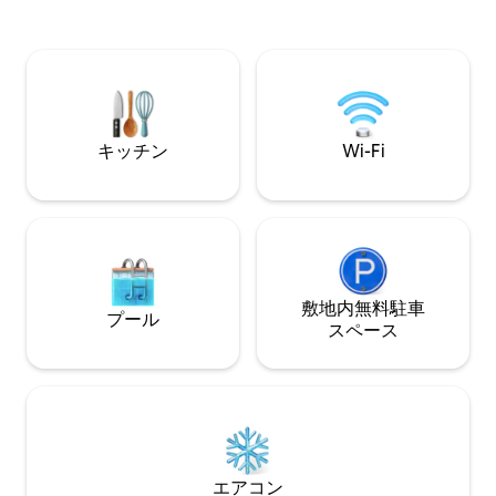
ン、寝具、食器な
「リビエラ」、「ゴールデンコースト」-
容可能（ダブルベ
タクシーで10分。 V船乗組員。 ようこ
です。お待ちして
そ！
20階にあります！
キッチン
Wi-Fi
敷地内無料駐⁠車
プール
ス⁠ペ⁠ー⁠ス
エアコン