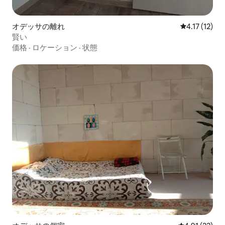
オデッサの離れ
レビュー12件
4.17 (12)
賢い
価格
·
ロケーション
·
状態