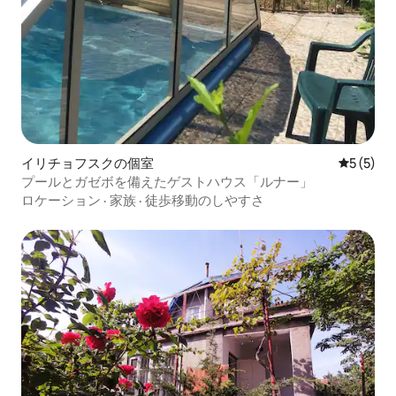
イリチョフスクの個室
レビュー
5 (5)
プールとガゼボを備えたゲストハウス「ルナー」
ロケーション
·
家族
·
徒歩移動のしやすさ