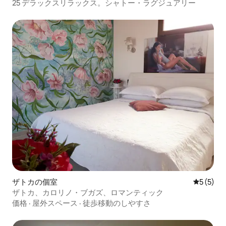
25 デラックスリラックス。シャトー・ラグジュアリー
ザトカの個室
レビュー
5 (5)
ザトカ、カロリノ・ブガズ、ロマンティック
価格
·
屋外スペース
·
徒歩移動のしやすさ