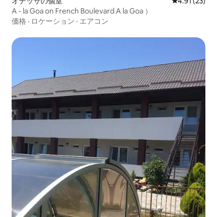
オデッサの個室
レビュー23件
4.91 (23)
A - la Goa on French Boulevard A la Goa ）
価格
·
ロケーション
·
エアコン