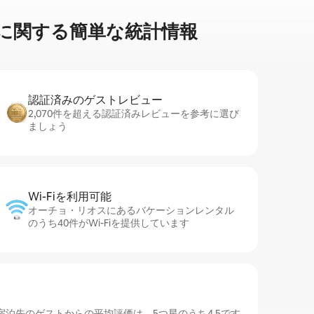
に関⁠す⁠る簡⁠単⁠な統⁠計⁠情⁠報
認証済みのゲ⁠ス⁠ト⁠レ⁠ビ⁠ュ⁠ー
2,070件を超える認証済みレビューを参考に選び
ましょう
Wi-Fiを利⁠用⁠可⁠能
オーチョ・リオスにあるバケーションレンタル
のうち40件がWi-Fiを提供しています
泊先のゲストからの平均評価は、5つ星のうち4.5です