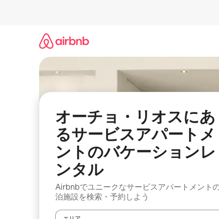
コ
ン
テ
ン
ツ
に
ス
キ
ッ
プ
オーチョ・リオスにあ
るサービスアパートメ
ントのバケーションレ
ンタル
Airbnbでユニークなサービスアパートメント
泊施設を検索・予約しよう
エリア