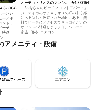
オーチョ・リオスのマンショ
レビュー154件、5つ星
4.83 (154)
トに面し
ン・アパート
「Eddyさんのビーチフロントアパート」
レビュー104件、5つ星中4.67つ星の平均評価
4.67 (104)
が集まる
ジャマイカのオチョリオスの町の中心部
できるレ
ムーンシ
にある新しく改装された場所にある、無
す。 敷地内には便利な素敵なレストラン
ューとポ
料でビーチにアクセスできる自分だけの
やお土産
コンドミ
オアシスへ逃避しましょう。バルコニー
ビーチ、
からビーチの一部が見えます。風光明媚
家族
·
価格
·
エアコン
、映画
なオチョリオス湾のビーチまで徒歩数
。ダンズ
ン
分、レストラン、主要銀行、ショッピン
フティン
のアメニティ・設備
グセンターまで徒歩で行けます。ダンズ
釣り。
リバーフォールズ、ドルフィン湾、チュ
irbnbの
カス湾、ミスティックマウンテンなどの
インで記
有名なアトラクションまで車で5分です。
の階段を
ビーチフロントのアパートには、IPTV、
ッチン/冷
エアコン、温水、プール、無料の敷地内
海が見える
駐車場があります。
のための
⁠車ス⁠ペ⁠ー⁠ス
エアコン
ト