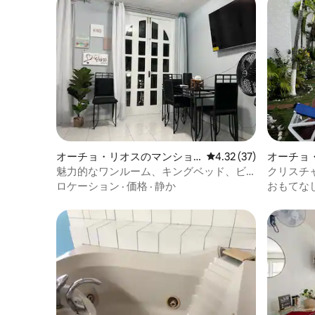
オーチョ・リオスのマンショ
レビュー37件、5つ星中
4.32 (37)
オーチョ
ン・アパート
ト
魅力的なワンルーム、キングベッド、ビ
クリスチ
ーチプール、砂の城
ドアパー
ロケーション
·
価格
·
静か
おもてな