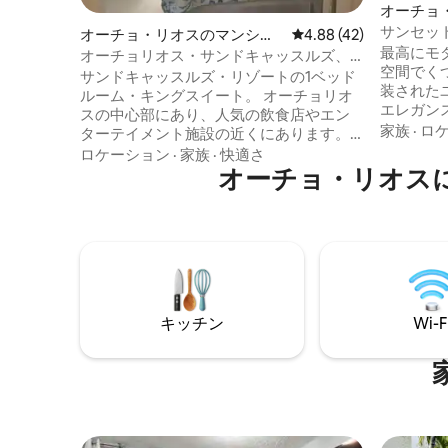
オーチョ
ン・アパ
サンセッ
オーチョ・リオスのマンショ
レビュー42件、5つ星中
4.88 (42)
屋@ SandC
最高にモ
ン・アパート
オーチョリオス・サンドキャッスルズ、1
空間でくつろぎ
ベッドルーム、モダンなインテリア
サンドキャッスルズ・リゾートの1ベッド
装された
ルーム・キングスイート。 オーチョリオ
エレガン
スの中心部にあり、人気の飲食店やエン
るように
家族
·
ロ
ターテイメント施設の近くにあります。
アメニティは期
寝室とリビングルームには無料Wi-Fiとス
ロケーション
·
家族
·
快適さ
キッチン。 •
マートテレビが備わっています。 穏やか
オーチョ・リオス
ー。 •快
な庭園を見下ろす、ビーチが眺められる
加の就寝
専用バルコニー。 カップルでの滞在に最
スマートテ
適な宿泊先です。必ずフラワーウォール
ベッドルー
の前で写真を撮ってください！ 設備が整
レストラ
ったキッチンには、冷蔵庫、コンロ、電
トラクシ
子レンジが完備されています。 お茶、コ
ーヒー、水（無料）をご用意していま
キッチン
Wi-F
す。 敷地内にはプールとジャマイカ料理
レストランがあります。ビーチパスを無
料でご利用いただけます。