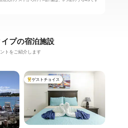
タイプの宿泊施設
ントをご紹介します
オーチョ
ゲストチョイス
大好評のゲストチョイスです。
ン・アパ
サンドキ
ラダイス
このビー
ような居
装飾で完
パラダイス
チョリオスに
価格
·
ロ
は、美し
セキュリ
ートです