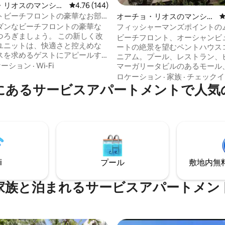
・リオスのマンショ
レビュー144件、5つ星中4.76つ星の平均評価
4.76 (144)
ート
トビーチフロントの豪華なお部
オーチョ・リオスのマンショ
4.88つ星の平均評価
astle、Apt B31
ン・アパート
ダンなビーチフロントの豪華な
フィッシャーマンズポイントの
ましょう。 この新しく改
ャドウズ - スイート61
ビーチフロント、オーシャンビ
ユニットは、快適さと控えめな
ートの絶景を望むペントハウス
スを求めるゲストにアピールす
ニアム。プール、レストラン、
上品にデザインされています。
ケーション
·
Wi-Fi
マーガリータビルのあるモール
待以上です。 • 完備された
館、カフェまで徒歩で行けます
ロケーション
·
家族
·
チェックイ
屋上バルコニー 屋上シャワ
リバーの滝、イルカと泳ぐ、ラ
にあるサービスアパートメントで人気
適なオフィス/ワークエリア。 •追
グ、ジップライン、近くで深海
用の引き出し式ソファベッド。 •
Trip101によりオーチョリオスのA
レビ-リビングルーム55インチ/
トップに選ばれました。オンラ
ム43インチ • エアコン完備。 •
事をご覧ください。3階へは2段
ン・バー・クラブ・ビーチ・ア
上る必要があります。小さなキ
ョンまで徒歩圏内。
蔵庫-簡単な料理に最適です。
狭いバルコニー、食事や飲み物
内蔵バーとスツール。
i
プール
敷地内無料駐
家族と泊まれるサービスアパートメン