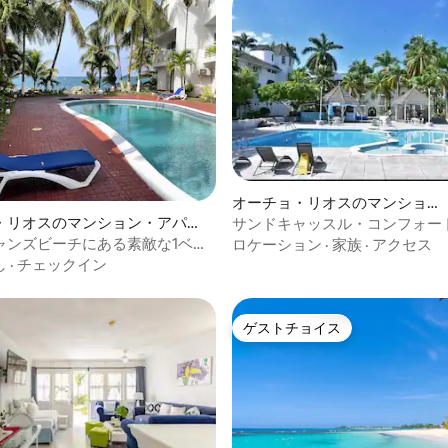
オーチョ・リオスのマンショ
ン・アパート
4.32つ星の平均評価
・リオスのマンション・アパー
サンドキャッスル・コンフォー
ルーム。
ャンズビーチにある素敵な1ベッ
ロケーション
·
家族
·
アクセス
ト
し
·
チェックイン
ゲストチョイス
ゲストチョイス