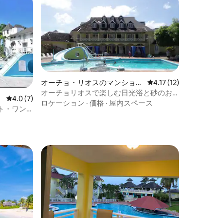
オーチョ・リオスのマンショ
レビュー12件、5つ星
4.17 (12)
ン・アパート
オーチョリオスで楽しむ日光浴と砂のお
レビュー7件、5つ星中4.0つ星の平均評価
4.0 (7)
城作り！
ロケーション
·
価格
·
屋内スペース
ト・ワン