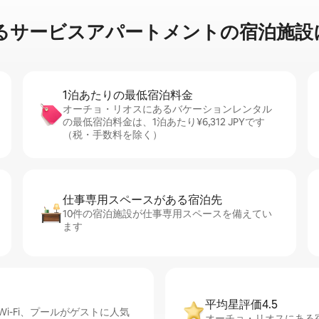
ビ⁠ス⁠ア⁠パ⁠ー⁠ト⁠メ⁠ン⁠ト⁠の宿⁠泊⁠施⁠設⁠
1泊あたりの最⁠低⁠宿⁠泊⁠料⁠金
オーチョ・リオスにあるバケーションレンタル
の最低宿泊料金は、1泊あたり¥6,312 JPYです
（税・手数料を除く）
仕事専用ス⁠ペ⁠ー⁠スがあ⁠る宿⁠泊⁠先
10件の宿泊施設が仕事専用スペースを備えてい
ます
平均星評価4.5
-Fi、プールがゲストに人気
オーチョ・リオスにある宿