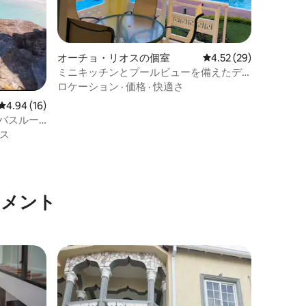
オーチョ・リオスの個室
レビュー29件、5つ星
4.52 (29)
ミニキッチンとプールビューを備えたデ
ラックス2ベッドルームコンドミニアム
ロケーション
·
価格
·
快適さ
レビュー16件、5つ星中4.94つ星の平均評価
4.94 (16)
1バスルー
ルエスケ
ス
トメント