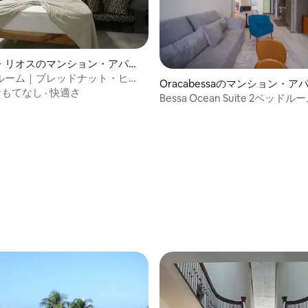
・リオスのマンション・アパー
ルーム｜ブレッドナット・ヒ
Oracabessaのマンション・ア
4.57つ星の平均評価
ートメント
おもてなし
·
快適さ
ト
Bessa Ocean Suite 2ベッド
フロント|4人宿泊可能 - U71