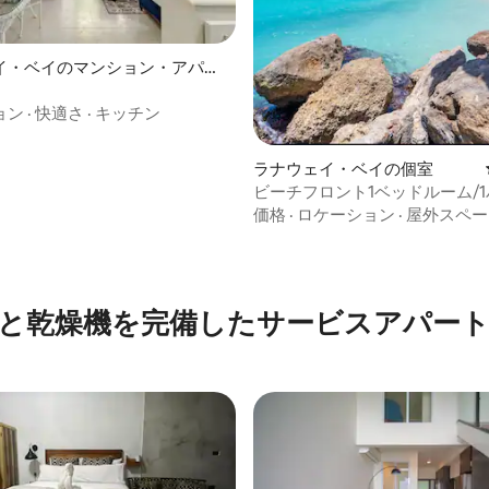
イ・ベイのマンション・アパー
ョン
·
快適さ
·
キッチン
ラナウェイ・ベイの個室
ビーチフロント1ベッドルーム/
ムスイートオーシャントロピカ
価格
·
ロケーション
·
屋外スペー
ープ
と乾燥機を完備したサービスアパー