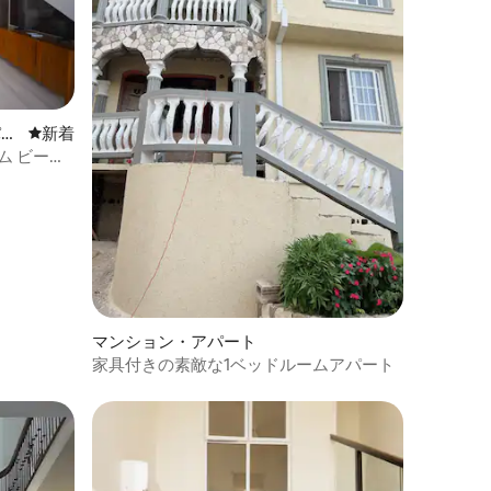
パー
新しい宿泊先
新着
ルーム ビーチ
マンション・アパート
家具付きの素敵な1ベッドルームアパート