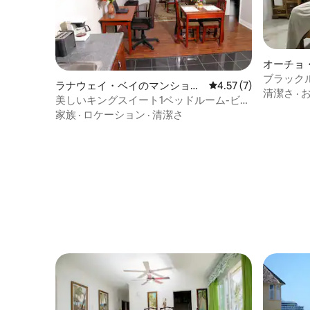
オーチョ
ト
ブラック
ラナウェイ・ベイのマンショ
レビュー7件、5つ星中
4.57 (7)
ル・アパ
清潔さ
·
ン・アパート
美しいキングスイート1ベッドルーム-ビー
チまで徒歩5分
家族
·
ロケーション
·
清潔さ