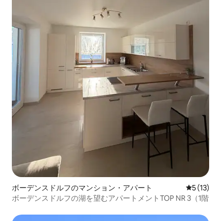
ボーデンスドルフのマンション・アパート
レビュー1
5 (13)
ボーデンスドルフの湖を望むアパートメントTOP NR 3（1階