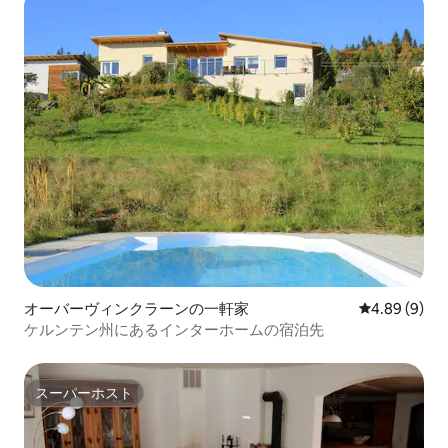
オーバーヴィンクラーンの一軒家
レビュー9件
4.89 (9)
ケルンテン州にあるインターホームの宿泊先
スーパーホスト
スーパーホスト