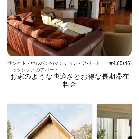
ザンクト・ウルバンのマンション・アパート
レビュー46件
4.85 (46)
コッタレグノのアパート
お家のような快⁠適⁠さ⁠とお⁠得⁠な長⁠期⁠滞⁠在
料⁠金