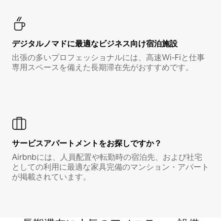
デジタルノマド⁠に最⁠適⁠なビ⁠ジ⁠ネ⁠ス⁠向⁠け宿⁠泊⁠施⁠設
出張の多いプロフェッショナルには、高速Wi-Fiと仕事
専用スペースを備えた長期滞在先がおすすめです。
サービスアパートメントをお探しですか？
Airbnbには、人員配置や転勤時の宿泊先、および社宅
としての利用に最適な家具完備のマンション・アパート
が掲載されています。