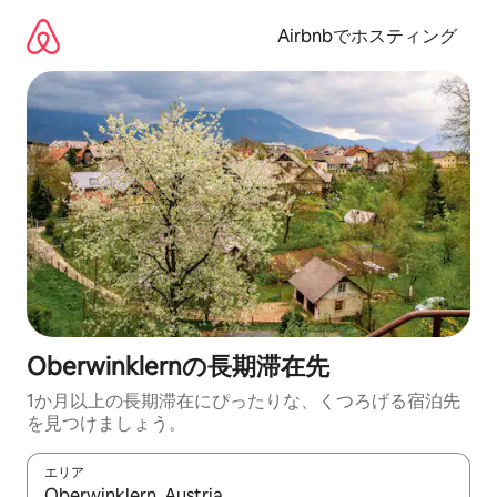
コ
ン
Airbnbでホスティング
テ
ン
ツ
に
ス
キ
ッ
プ
Oberwinklernの長期滞在先
1か月以上の長期滞在にぴったりな、くつろげる宿泊先
を見つけましょう。
エリア
検索結果が表示されたら、上下の矢印キーを使って移動するか、