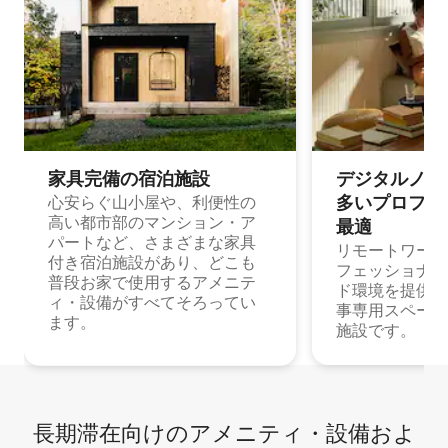
家具完備の宿⁠泊⁠施⁠設
デジタルノマド
多⁠いプ⁠ロ⁠フ⁠ェ⁠
心安らぐ山小屋や、利便性の
高い都市部のマンション・ア
最⁠適
パートなど、さまざまな家具
リモートワーク
付き宿泊施設があり、どこも
フェッショナル
普段お家で使用するアメニテ
ド環境を提供する
ィ・設備がすべてそろってい
事専用スペース
ます。
施設です。
長期滞在向け⁠のア⁠メ⁠ニ⁠テ⁠ィ⁠・設⁠備⁠およ