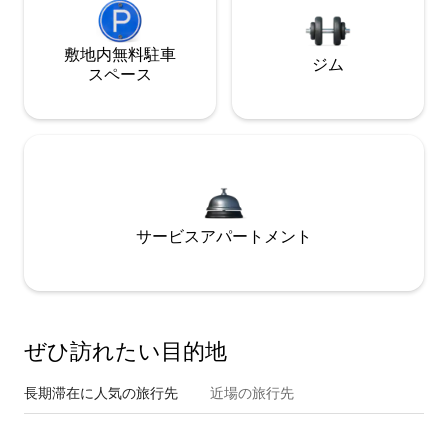
敷地内無料駐⁠車
ジム
ス⁠ペ⁠ー⁠ス
サービスアパートメント
ぜひ訪⁠れ⁠た⁠い目⁠的⁠地
長期滞在に人気の旅行先
近場の旅行先