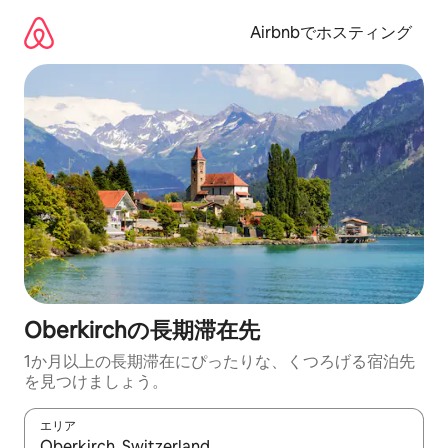
コ
ン
Airbnbでホスティング
テ
ン
ツ
に
ス
キ
ッ
プ
Oberkirchの長期滞在先
1か月以上の長期滞在にぴったりな、くつろげる宿泊先
を見つけましょう。
エリア
検索結果が表示されたら、上下の矢印キーを使って移動するか、