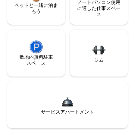
ノートパソコン使用
ペットと一緒に泊ま
に適した仕事スペー
ろう
ス
敷地内無料駐⁠車
ジム
ス⁠ペ⁠ー⁠ス
サービスアパートメント