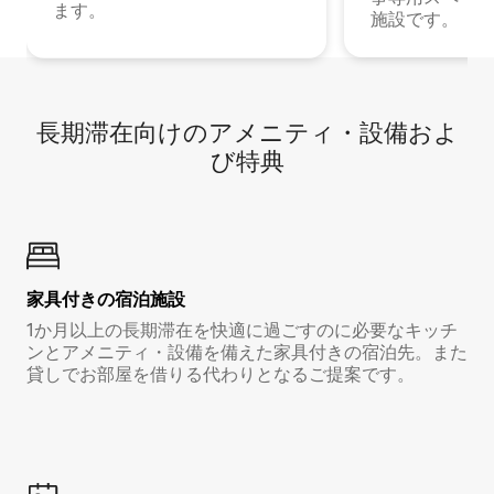
ます。
施設です。
長期滞在向け⁠のア⁠メ⁠ニ⁠テ⁠ィ⁠・設⁠備⁠およ
び特⁠典
家具付き⁠の宿⁠泊⁠施⁠設
1か月以上の長期滞在を快適に過ごすのに必要なキッチ
ンとアメニティ・設備を備えた家具付きの宿泊先。また
貸しでお部屋を借りる代わりとなるご提案です。