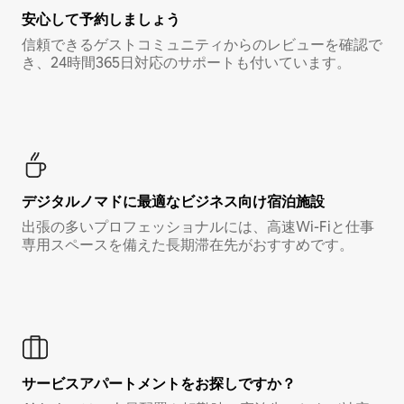
安心して予約しましょう
信頼できるゲストコミュニティからのレビューを確認で
き、24時間365日対応のサポートも付いています。
デジタルノマド⁠に最⁠適⁠なビ⁠ジ⁠ネ⁠ス⁠向⁠け宿⁠泊⁠施⁠設
出張の多いプロフェッショナルには、高速Wi-Fiと仕事
専用スペースを備えた長期滞在先がおすすめです。
サービスアパートメントをお探しですか？