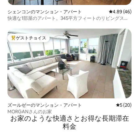
シェンコンのマンション・アパート
レビュー46件
4.89 (46)
快適な1部屋のアパート。345平方フィートのリビングスペ
ース。
ゲストチョイス
大好評のゲストチョイスです。
ズールゼーのマンション・アパート
レビュー2
5 (20)
MORGANさんのお家
お家のような快⁠適⁠さ⁠とお⁠得⁠な長⁠期⁠滞⁠在
料⁠金