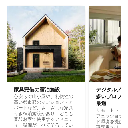
家具完備の宿⁠泊⁠施⁠設
デジタルノマド
多⁠いプ⁠ロ⁠フ⁠ェ⁠
心安らぐ山小屋や、利便性の
高い都市部のマンション・ア
最⁠適
パートなど、さまざまな家具
リモートワーク
付き宿泊施設があり、どこも
フェッショナル
普段お家で使用するアメニテ
ド環境を提供する
ィ・設備がすべてそろってい
事専用スペース