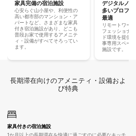
家具完備の宿⁠泊⁠施⁠設
デジタルノマド
多⁠いプ⁠ロ⁠フ⁠ェ⁠
心安らぐ山小屋や、利便性の
高い都市部のマンション・ア
最⁠適
パートなど、さまざまな家具
リモートワーク
付き宿泊施設があり、どこも
フェッショナル
普段お家で使用するアメニテ
ド環境を提供する
ィ・設備がすべてそろってい
事専用スペース
ます。
施設です。
長期滞在向け⁠のア⁠メ⁠ニ⁠テ⁠ィ⁠・設⁠備⁠およ
び特⁠典
家具付き⁠の宿⁠泊⁠施⁠設
1か月以上の長期滞在を快適に過ごすのに必要なキッチ