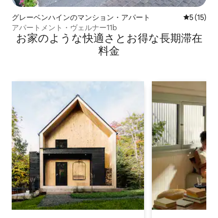
グレーベンハインのマンション・アパート
レビュー1
5 (15)
アパートメント・ヴェルナー11b
お家のような快⁠適⁠さ⁠とお⁠得⁠な長⁠期⁠滞⁠在
料⁠金