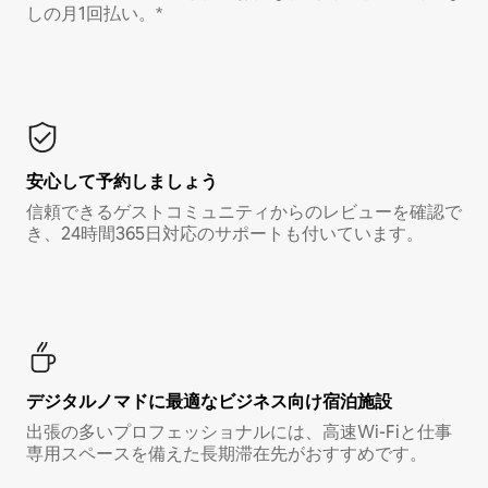
しの月1回払い。*
安心して予約しましょう
信頼できるゲストコミュニティからのレビューを確認で
き、24時間365日対応のサポートも付いています。
デジタルノマド⁠に最⁠適⁠なビ⁠ジ⁠ネ⁠ス⁠向⁠け宿⁠泊⁠施⁠設
出張の多いプロフェッショナルには、高速Wi-Fiと仕事
専用スペースを備えた長期滞在先がおすすめです。