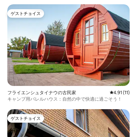
ゲストチョイス
ゲストチョイス
フライエンシュタイナウの古民家
レビュー11件
4.91 (11)
キャンプ用バレルハウス：自然の中で快適に過ごそう！
ゲストチョイス
ゲストチョイス