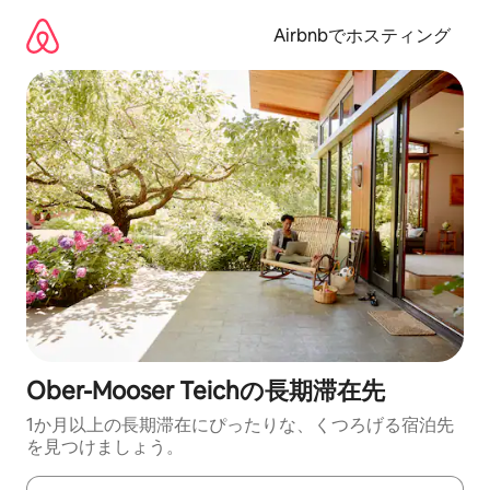
コ
ン
Airbnbでホスティング
テ
ン
ツ
に
ス
キ
ッ
プ
Ober-Mooser Teichの長期滞在先
1か月以上の長期滞在にぴったりな、くつろげる宿泊先
を見つけましょう。