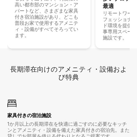
高い都市部のマンション・ア
最⁠適
パートなど、さまざまな家具
リモートワーク
付き宿泊施設があり、どこも
フェッショナル
普段お家で使用するアメニテ
ド環境を提供する
ィ・設備がすべてそろってい
事専用スペース
ます。
施設です。
長期滞在向け⁠のア⁠メ⁠ニ⁠テ⁠ィ⁠・設⁠備⁠およ
び特⁠典
家具付き⁠の宿⁠泊⁠施⁠設
1か月以上の長期滞在を快適に過ごすのに必要なキッチ
ンとアメニティ・設備を備えた家具付きの宿泊先。また
貸しでお部屋を借りる代わりとなるご提案です。