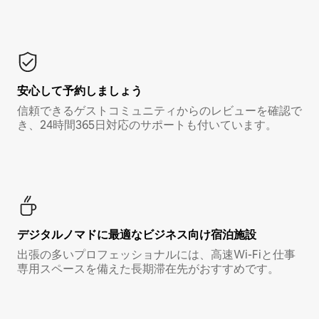
安心して予約しましょう
信頼できるゲストコミュニティからのレビューを確認で
き、24時間365日対応のサポートも付いています。
デジタルノマド⁠に最⁠適⁠なビ⁠ジ⁠ネ⁠ス⁠向⁠け宿⁠泊⁠施⁠設
出張の多いプロフェッショナルには、高速Wi-Fiと仕事
専用スペースを備えた長期滞在先がおすすめです。