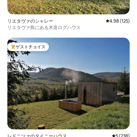
リエタヴァのシャレー
レビュー125件
4.98 (125)
リエタヴァ島にある木造ログハウス
ゲストチョイス
大好評のゲストチョイスです。
レドニツァのタイニーハウス
レビュー23
5 (238)