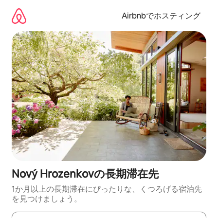
コ
ン
Airbnbでホスティング
テ
ン
ツ
に
ス
キ
ッ
プ
Nový Hrozenkovの長期滞在先
1か月以上の長期滞在にぴったりな、くつろげる宿泊先
を見つけましょう。