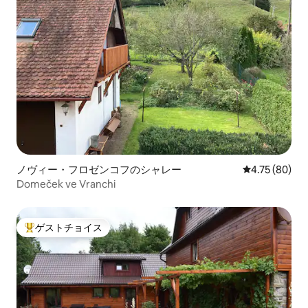
ノヴィー・フロゼンコフのシャレー
レビュー80件
4.75 (80)
Domeček ve Vranchi
ゲストチョイス
大好評のゲストチョイスです。