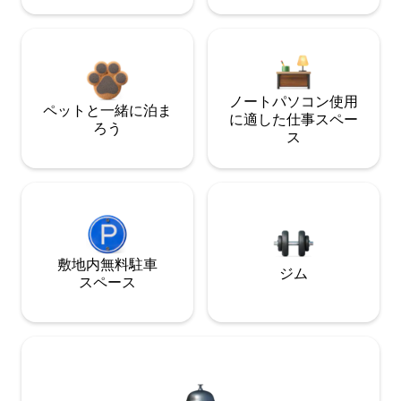
ノートパソコン使用
ペットと一緒に泊ま
に適した仕事スペー
ろう
ス
敷地内無料駐⁠車
ジム
ス⁠ペ⁠ー⁠ス