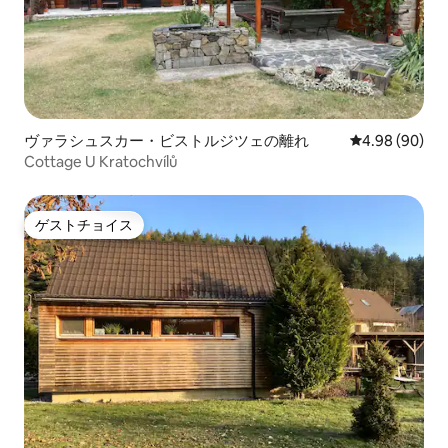
ヴァラシュスカー・ビストルジツェの離れ
レビュー90件
4.98 (90)
Cottage U Kratochvílů
ゲストチョイス
ゲストチョイス