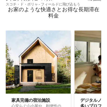
スコチ・ド・ポリャ - フィールドに飛び込もう
お家のような快⁠適⁠さ⁠とお⁠得⁠な長⁠期⁠滞⁠在
料⁠金
家具完備の宿⁠泊⁠施⁠設
デジタルノマド
多⁠いプ⁠ロ⁠フ⁠ェ⁠
心安らぐ山小屋や、利便性の