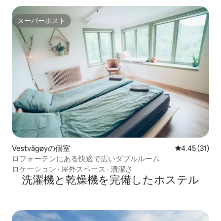
スーパーホスト
スーパーホスト
Vestvågøyの個室
レビュー31件
4.45 (31)
ロフォーテンにある快適で広いダブルルーム
ロケーション
·
屋外スペース
·
清潔さ
洗濯機と乾燥機を完備したホステル