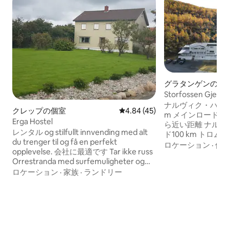
グラタンゲンの個
Storfossen Gjeste
ナルヴィク・ハルス
クレップの個室
レビュー45件、5つ星中4.84
4.84 (45)
m メインロードか
Erga Hostel
ら近い距離 ナルヴィク 40
レンタル og stilfullt innvending med alt
ド100 km トロムソー200 km ハルスタッ
du trenger til og få en perfekt
ド・ナルヴィク空港
ロケーション
·
価
opplevelse. 会社に最適です Tar ikke russ
ィク・ナルヴィク 1
Orrestranda med surfemuligheter og
レとバスルームが
herlige turer ved stranden, bare 1km。
ロケーション
·
家族
·
ランドリー
い状態です。1部
CoopExstra 500M Egen gårdsbutikk 完璧
ません。 ファミリ
な体験を得るために必要なものすべてを
ファミリールーム
備えた清潔でスタイリッシュな宿泊先で
屋があります。こ
す。 オレストランダではサーフィンがで
シャワー、そして
き、ビーチでの素敵な散歩もできます。
めるテラスがあり