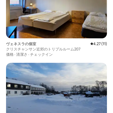
ヴェネスラの個室
レビュー11件
4.27 (11)
クリスチャンサン近郊のトリプルルーム207
価格
·
清潔さ
·
チェックイン