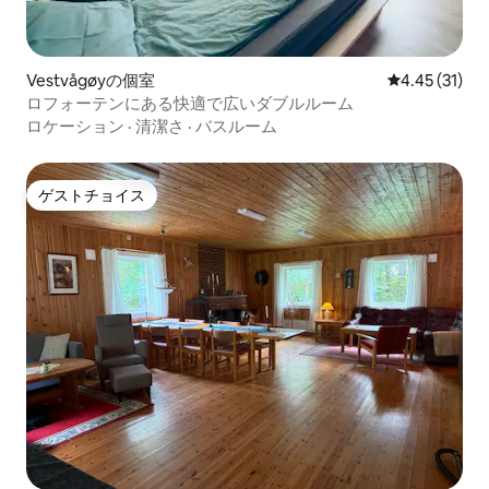
Vestvågøyの個室
レビュー31件
4.45 (31)
ロフォーテンにある快適で広いダブルルーム
ロケーション
·
清潔さ
·
バスルーム
ゲストチョイス
ゲストチョイス