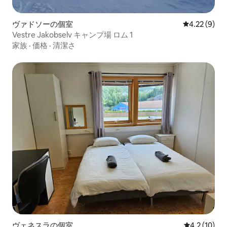
ヴァドソーの個室
レビュー9件
4.22 (9)
Vestre Jakobselv キャンプ場 ロム 1
家族
·
価格
·
清潔さ
ヴェネスラの個室
レビュー10
4.2 (10)