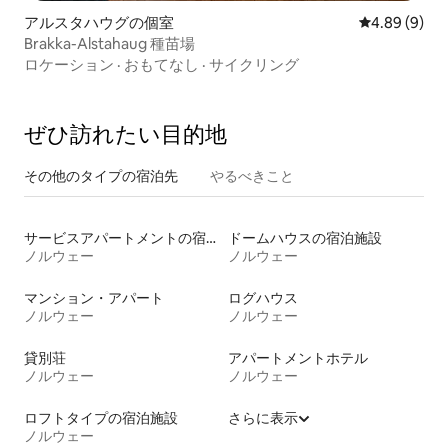
アルスタハウグの個室
レビュー9件
4.89 (9)
Brakka-Alstahaug 種苗場
ロケーション
·
おもてなし
·
サイクリング
ぜひ訪⁠れ⁠た⁠い目⁠的⁠地
その他のタ⁠イ⁠プ⁠の宿⁠泊⁠先
やるべきこと
サービスアパートメントの宿泊施設
ドームハウスの宿泊施設
ノルウェー
ノルウェー
マンション・アパート
ログハウス
ノルウェー
ノルウェー
貸別荘
アパートメントホテル
ノルウェー
ノルウェー
ロフトタイプの宿泊施設
さらに表示
ノルウェー