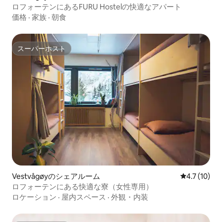
ロフォーテンにあるFURU Hostelの快適なアパート
価格
·
家族
·
朝食
スーパーホスト
スーパーホスト
Vestvågøyのシェアルーム
レビュー10
4.7 (10)
ロフォーテンにある快適な寮（女性専用）
ロケーション
·
屋内スペース
·
外観・内装