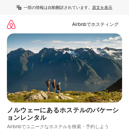
コ
一部の情報は自動翻訳されています。
原文を表示
ン
テ
ン
Airbnbでホスティング
ツ
に
ス
キ
ッ
プ
ノルウェーにあるホステルのバケーシ
ョンレンタル
Airbnbでユニークなホステルを検索・予約しよう