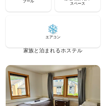
プール
ス⁠ペ⁠ー⁠ス
エアコン
家族と泊まれるホステル