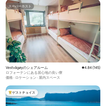
スーパーホスト
スーパーホスト
Vestvågøyのシェアルーム
レビュー145件
4.84 (145)
ロフォーテンにある居心地の良い寮
価格
·
ロケーション
·
屋内スペース
ゲストチョイス
大好評のゲストチョイスです。