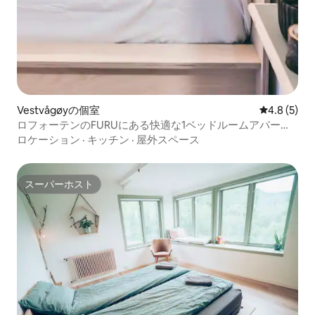
Vestvågøyの個室
レビュー5
4.8 (5)
ロフォーテンのFURUにある快適な1ベッドルームアパート
メント
ロケーション
·
キッチン
·
屋外スペース
スーパーホスト
スーパーホスト