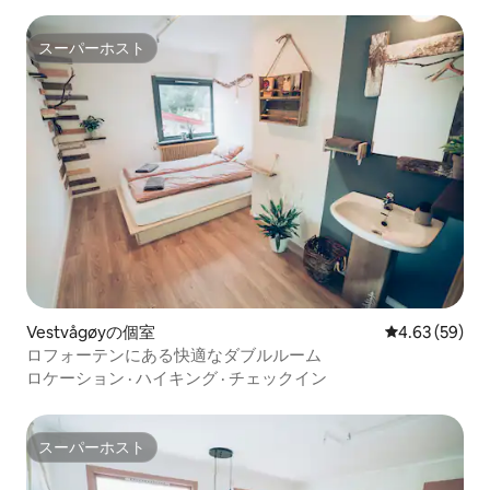
スーパーホスト
スーパーホスト
Vestvågøyの個室
レビュー59件
4.63 (59)
ロフォーテンにある快適なダブルルーム
ロケーション
·
ハイキング
·
チェックイン
スーパーホスト
スーパーホスト