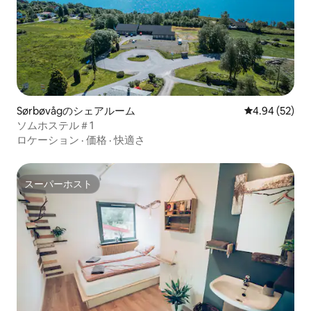
Sørbøvågのシェアルーム
レビュー52件
4.94 (52)
ソムホステル＃1
ロケーション
·
価格
·
快適さ
スーパーホスト
スーパーホスト