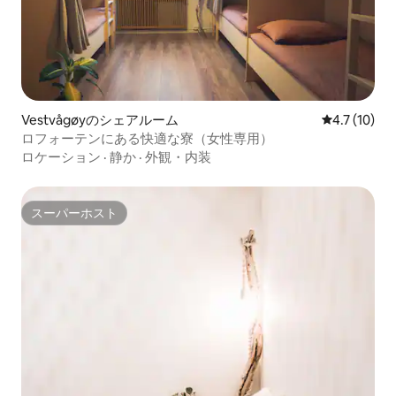
Vestvågøyのシェアルーム
レビュー10
4.7 (10)
ロフォーテンにある快適な寮（女性専用）
ロケーション
·
静か
·
外観・内装
スーパーホスト
スーパーホスト