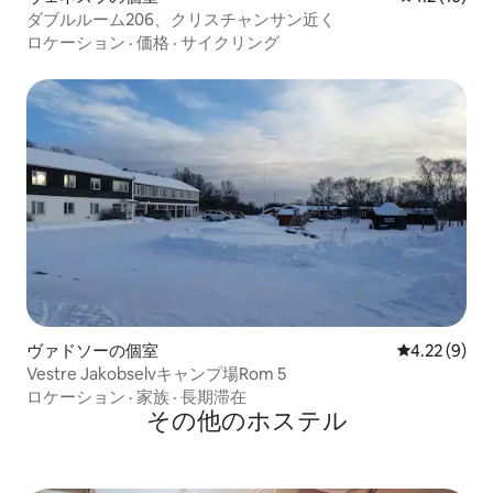
ダブルルーム206、クリスチャンサン近く
ロケーション
·
価格
·
サイクリング
ヴァドソーの個室
レビュー9件
4.22 (9)
Vestre Jakobselvキャンプ場Rom 5
ロケーション
·
家族
·
長期滞在
その他のホステル