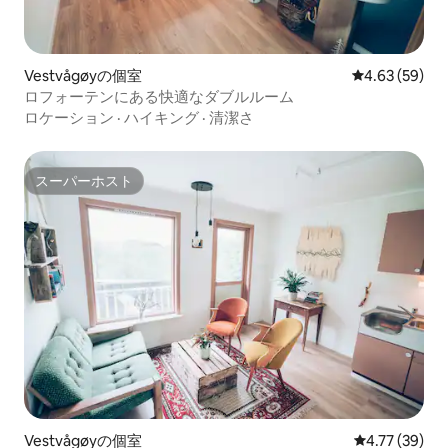
Vestvågøyの個室
レビュー59件
4.63 (59)
ロフォーテンにある快適なダブルルーム
ロケーション
·
ハイキング
·
清潔さ
スーパーホスト
スーパーホスト
Vestvågøyの個室
レビュー39件
4.77 (39)