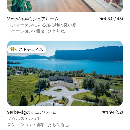
Vestvågøyのシェアルーム
レビュー145件
4.84 (145)
ロフォーテンにある居心地の良い寮
ロケーション
·
価格
·
ひとり旅
ゲストチョイス
大好評のゲストチョイスです。
Sørbøvågのシェアルーム
レビュー52件
4.94 (52)
ソムホステル＃1
ロケーション
·
価格
·
おもてなし