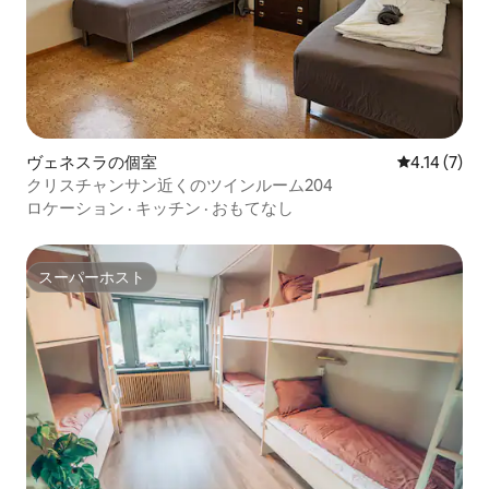
ヴェネスラの個室
レビュー7件
4.14 (7)
クリスチャンサン近くのツインルーム204
ロケーション
·
キッチン
·
おもてなし
スーパーホスト
スーパーホスト