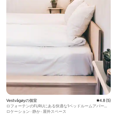
Vestvågøyの個室
レビュー5
4.8 (5)
ロフォーテンのFURUにある快適な1ベッドルームアパート
メント
ロケーション
·
静か
·
屋外スペース