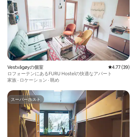
Vestvågøyの個室
レビュー39件
4.77 (39)
ロフォーテンにあるFURU Hostelの快適なアパート
家族
·
ロケーション
·
眺め
スーパーホスト
スーパーホスト