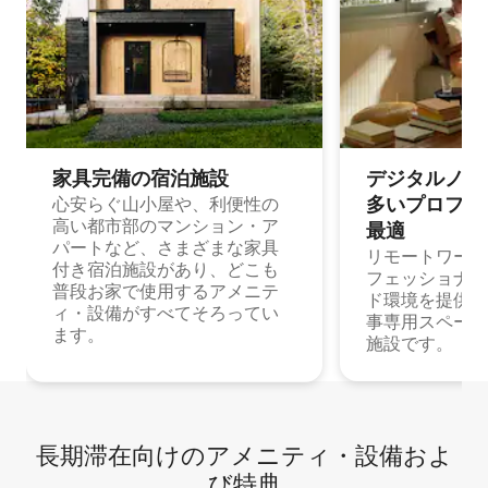
家具完備の宿⁠泊⁠施⁠設
デジタルノマド
多⁠いプ⁠ロ⁠フ⁠ェ⁠
心安らぐ山小屋や、利便性の
高い都市部のマンション・ア
最⁠適
パートなど、さまざまな家具
リモートワーク
付き宿泊施設があり、どこも
フェッショナル
普段お家で使用するアメニテ
ド環境を提供する
ィ・設備がすべてそろってい
事専用スペース
ます。
施設です。
長期滞在向け⁠のア⁠メ⁠ニ⁠テ⁠ィ⁠・設⁠備⁠およ
び特⁠典