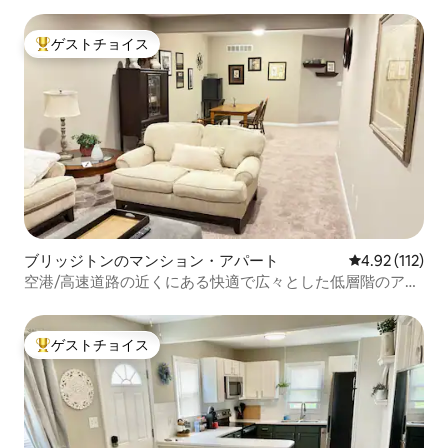
ゲストチョイス
大好評のゲストチョイスです。
ブリッジトンのマンション・アパート
レビュー112
4.92 (112)
空港/高速道路の近くにある快適で広々とした低層階のアパ
ート
ゲストチョイス
大好評のゲストチョイスです。