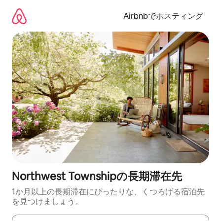
コ
ン
Airbnbでホスティング
テ
ン
ツ
に
ス
キ
ッ
プ
Northwest Townshipの長期滞在先
1か月以上の長期滞在にぴったりな、くつろげる宿泊先
を見つけましょう。