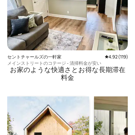
セントチャールズの一軒家
レビュー119件
4.92 (119)
メインストリートのコテージ - 清掃料金が安い
お家のような快⁠適⁠さ⁠とお⁠得⁠な長⁠期⁠滞⁠在
料⁠金