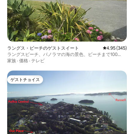
ラングス・ビーチのゲストスイート
レビュー345件
4.95 (345)
ラングスビーチ、パノラマの海の景色、ビーチまで100
m。
家族
·
価格
·
テレビ
ゲストチョイス
ゲストチョイス