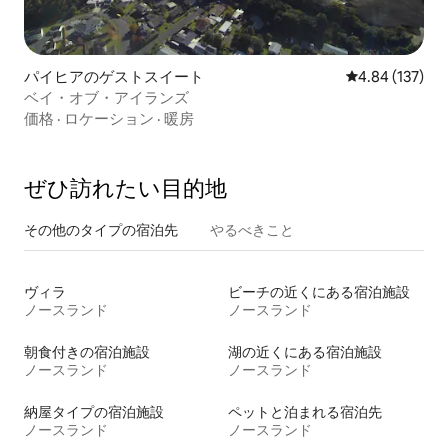
パイヒアのゲストスイート
レビュー137件
4.84 (137)
ベイ・オブ・アイランズ
価格
·
ロケーション
·
暖房
ぜひ訪⁠れ⁠た⁠い目⁠的⁠地
その他のタ⁠イ⁠プ⁠の宿⁠泊⁠先
やるべきこと
ヴィラ
ビーチの近くにある宿泊施設
ノースランド
ノースランド
朝食付きの宿泊施設
湖の近くにある宿泊施設
ノースランド
ノースランド
納屋タイプの宿泊施設
ペットと泊まれる宿泊先
ノースランド
ノースランド