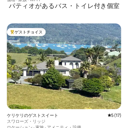
パティオがあるバス・トイレ付き個室
ゲストチョイス
大好評のゲストチョイスです。
ケリケリのゲストスイート
レビュー1
5 (17)
スワローズ・リッジ
ロケーション
·
家族
·
アメニティ・設備