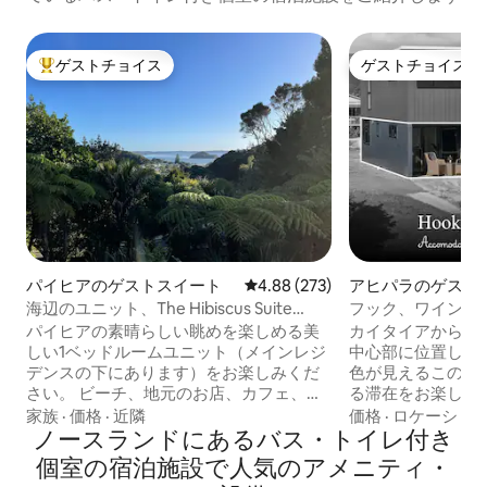
ゲストチョイス
ゲストチョイス
大好評のゲストチョイスです。
ゲストチョイス
パイヒアのゲストスイート
レビュー273件、5つ星中4.88
4.88 (273)
アヒパラのゲスト
海辺のユニット、The Hibiscus Suite
フック、ワイン、
Paihia！
パイヒアの素晴らしい眺めを楽しめる美
カイタイアからわ
しい1ベッドルームユニット（メインレジ
中心部に位置し、
デンスの下にあります）をお楽しみくだ
色が見えるこのユ
さい。 ビーチ、地元のお店、カフェ、レ
る滞在をお楽しみください
ストランまで徒歩圏内です。 クイーンサ
ャワーの圧、ベッ
家族
·
価格
·
近隣
価格
·
ロケーショ
イズのベッドルームと、ラウンジに折り
ノースランドにあるバス・トイレ付き
ています。 徒歩圏内にはゴルフクラブ、
たたみ式ソファベッドがある広々とした
公園、ポンプトラ
個室の宿泊施設で人気のアメニティ・
リビングで4名様がご宿泊いただけます。
へのアクセスがあります。