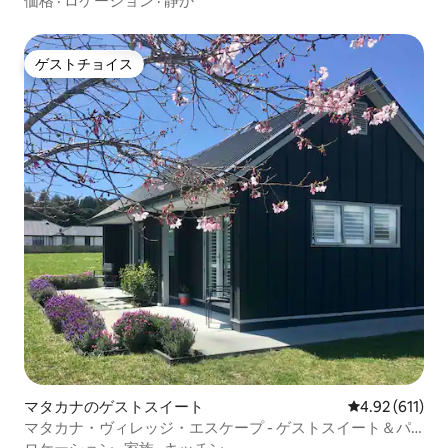
価格
·
ロケーション
·
静か
ゲストチョイス
ゲストチョイス
マタカナのゲストスイート
レビュー611件
4.92 (611)
マタカナ・ヴィレッジ・エスケープ - ゲストスイート＆パ
ティオ