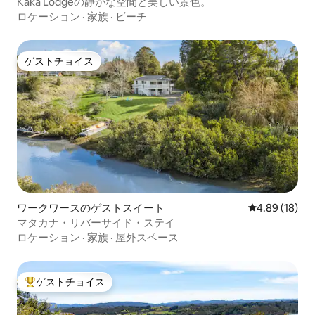
Kaka Lodgeの静かな空間と美しい景色。
ロケーション
·
家族
·
ビーチ
ゲストチョイス
ゲストチョイス
ワークワースのゲストスイート
レビュー18件
4.89 (18)
マタカナ・リバーサイド・ステイ
ロケーション
·
家族
·
屋外スペース
ゲストチョイス
大好評のゲストチョイスです。