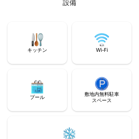
設備
バスルーム、ランドリー、屋外エリア。
200mのところに
テレビ（Freeview付き）とCD。 無制限
ア・トレイルのそ
Wi-Fi トースター、水差し、電子レンジ、
最適な滞在先です。 引き出し式のソ
冷蔵庫、電気フライパン、トーストサン
は破損してベッド
ドイッチメーカー、エアフライヤーを備
ため、クイーンベッ
えたキッチン。 本、DVD、ボードゲーム
～2名様に適して
がたくさんあります。 専用車道と玄関。
キッチン
Wi-Fi
敷地内無料駐⁠車
プール
ス⁠ペ⁠ー⁠ス