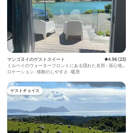
マンゴヌイのゲストスイート
レビュー23件
4.96 (23)
ミルベイのウォーターフロントにある隠れた名所 - 居心地
の良いワンルーム
ロケーション
·
移動のしやすさ
·
暖房
ゲストチョイス
ゲストチョイス