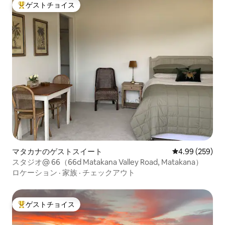
ゲストチョイス
大好評のゲストチョイスです。
マタカナのゲストスイート
レビュー259件
4.99 (259)
スタジオ@ 66（66d Matakana Valley Road, Matakana）
ロケーション
·
家族
·
チェックアウト
ゲストチョイス
大好評のゲストチョイスです。