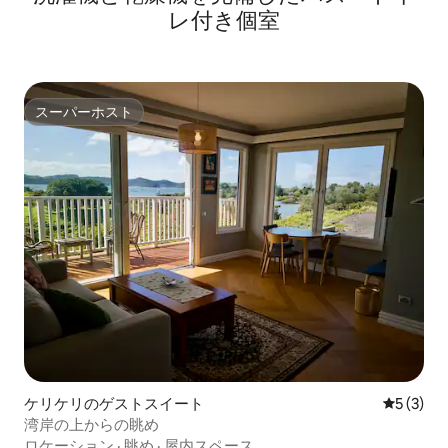
レ付き個室
スーパーホスト
スーパーホスト
ケリケリのゲストスイート
レビュー
5 (3)
湾岸の上からの眺め
ロケーション
·
眺め
·
屋内スペース