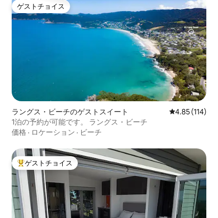
ゲストチョイス
ゲストチョイス
ラングス・ビーチのゲストスイート
レビュー114件
4.85 (114)
1泊の予約が可能です。 ラングス・ビーチ
価格
·
ロケーション
·
ビーチ
ゲストチョイス
大好評のゲストチョイスです。