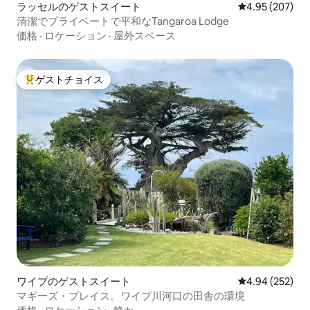
ラッセルのゲストスイート
レビュー207件
4.95 (207)
清潔でプライベートで平和なTangaroa Lodge
価格
·
ロケーション
·
屋外スペース
ゲストチョイス
大好評のゲストチョイスです。
ワイプのゲストスイート
レビュー252件
4.94 (252)
マギーズ・プレイス。ワイプ川河口の田舎の環境