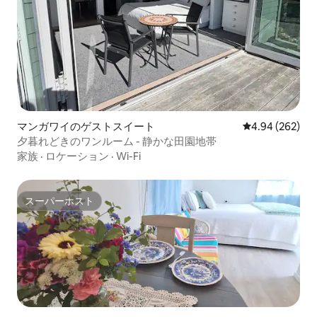
マンガワイのゲストスイート
レビュー262件
4.94 (262)
夕暮れどきのワンルーム - 静かな田園地帯
家族
·
ロケーション
·
Wi-Fi
スーパーホスト
スーパーホスト