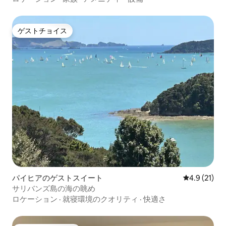
ゲストチョイス
ゲストチョイス
パイヒアのゲストスイート
レビュー21
4.9 (21)
サリバンズ島の海の眺め
ロケーション
·
就寝環境のクオリティ
·
快適さ