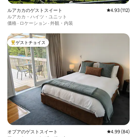
ルアカカのゲストスイート
レビュー112
4.93 (112)
ルアカカ・ハイツ・ユニット
価格
·
ロケーション
·
外観・内装
ゲストチョイス
大好評のゲストチョイスです。
オプアのゲストスイート
レビュー84件
4.99 (84)