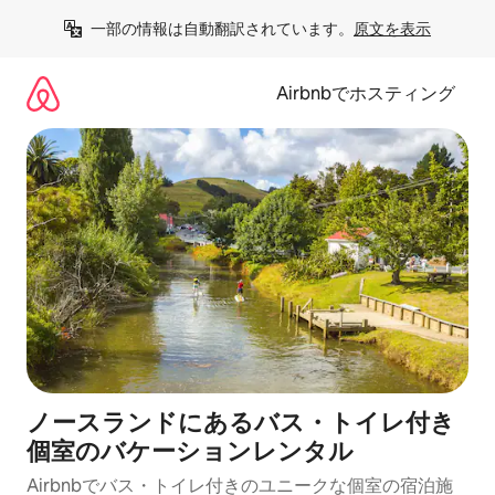
コ
一部の情報は自動翻訳されています。
原文を表示
ン
テ
ン
Airbnbでホスティング
ツ
に
ス
キ
ッ
プ
ノースランドにあるバス・トイレ付き
個室のバケーションレンタル
Airbnbでバス・トイレ付きのユニークな個室の宿泊施