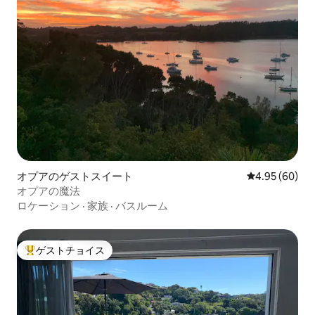
オプアのゲストスイート
レビュー60件
4.95 (60)
オプアの魔法
ロケーション
·
家族
·
バスルーム
ゲストチョイス
大好評のゲストチョイスです。