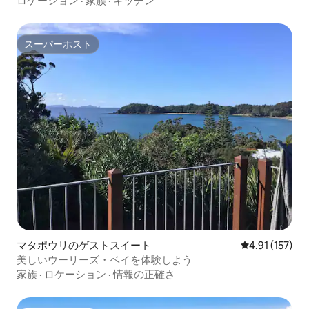
ロケーション
·
家族
·
キッチン
スーパーホスト
スーパーホスト
マタポウリのゲストスイート
レビュー157
4.91 (157)
美しいウーリーズ・ベイを体験しよう
家族
·
ロケーション
·
情報の正確さ