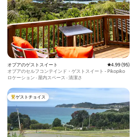
オプアのゲストスイート
レビュー95件
4.99 (95)
オプアのセルフコンテインド・ゲストスイート - Pikopiko
ロケーション
·
屋内スペース
·
清潔さ
ゲストチョイス
大好評のゲストチョイスです。