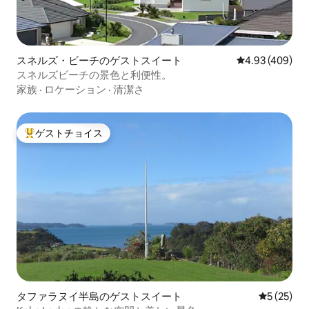
スネルズ・ビーチのゲストスイート
レビュー409件
4.93 (409)
スネルズビーチの景色と利便性。
家族
·
ロケーション
·
清潔さ
ゲストチョイス
大好評のゲストチョイスです。
タファラヌイ半島のゲストスイート
レビュー2
5 (25)