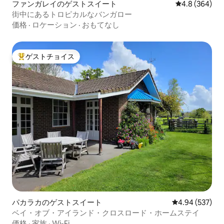
ファンガレイのゲストスイート
レビュー364
4.8 (364)
街中にあるトロピカルなバンガロー
価格
·
ロケーション
·
おもてなし
ゲストチョイス
大好評のゲストチョイスです。
パカラカのゲストスイート
レビュー537件
4.94 (537)
ベイ・オブ・アイランド・クロスロード・ホームステイ
価格
·
家族
·
Wi-Fi