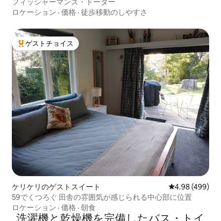
フィッシャーマンズ・ドーター
ロケーション
·
価格
·
徒歩移動のしやすさ
ゲストチョイス
大好評のゲストチョイスです。
ケリケリのゲストスイート
レビュー499件
4.98 (499)
59でくつろぐ 田舎の雰囲気が感じられる中心部に位置
ロケーション
·
価格
·
朝食
洗濯機と乾燥機を完備したバス・トイ