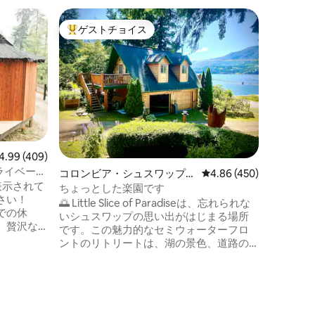
サーモン
ゲストチョイス
ゲス
大好評のゲストチョイスです。
大好評
ト
隠れた名
シュスワ
ちの家の
プライバ
へのアクセ
と、シュ
がありま
の食事を
くつろい
ビュー409件、5つ星中4.99つ星の平均評価
4.99 (409)
イヤーピ
ライベート
コロンビア・シュスワップF
レビュー450件、5つ星
4.86 (450)
のジャグ
イズ
表示されて
の一軒家
う。 シュスワップでリラックスした休暇
ちょっとした楽園です
さい！
をお求め
🌅 Little Slice of Paradiseは、忘れられな
での休
ャグジー
いシュスワップの思い出がはじまる場所
、贅沢な
利用いた
です。この魅力的なセミウォーターフロ
ゾートと
在をお楽
ントのリトリートは、湖の景色、道路の
ーノンか
すぐ向かいにあるプライベートドックへ
ホストに選
のアクセス、2つの魅力的なデッキ、素晴
イバシー
らしいゲームルーム、居心地の良い焚き
中の隠れ
火、そしてクラシックなキャビンでの休
lixを見
暇の魅力をすべて備えています。泳いだ