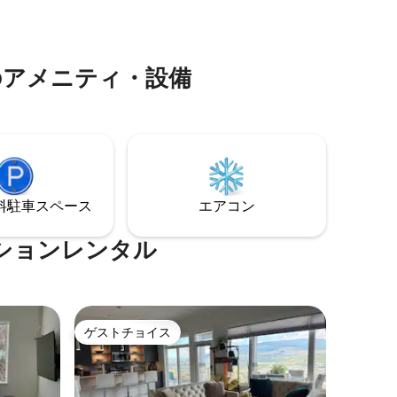
くるまっ
り、ボートに乗ったり、太陽を浴びたり
焚き火の
して一日を過ごし、その後は焚き火の周
てくださ
りに集まったり、仲間とビリヤードで競
に最適
い合ったりしましょう。家族連れ、カッ
のアメニティ・設備
無限の冒
プル、お友達との旅に最適な場所です。
⁠車ス⁠ペ⁠ー⁠ス
エアコン
ションレンタル
ゲストチョイス
ゲストチョイス