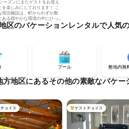
トタブ付）
年のシーズンにまたゲストをお迎え
ながらのんびりしたり、毛布に
を楽しみにしております！ こ
てのんびりした朝、星空の下で
な宿泊施設は、町からわずか数
そばに浸かることを想像してみ
にある穏やかな環境の中にひっ
い。カップルやお一人での旅行
地区のバケーションレンタルで人気
むプライベートな敷地内にあり
で、トレイル、オカナガン湖、
の宿泊先は、くつろぎと利便性
険に近いです。
ランスを提供します。 ゲスト
グジー、ラウンドバレルサウ
ィオ、ファイヤーピット、プラ
バーベキューをフルにご利用い
ットOK リ
した休暇をお探しの場合でも、
i
プール
敷地内無料駐
ンを探索するための便利な拠点
の場合でも、このプライベート
的な宿泊先がお客様をお迎えす
地方地区にあるその他の素敵なバケー
整っています。
トチョイス
ゲストチョイス
ゲストチョイスです。
大好評のゲストチョイスです。