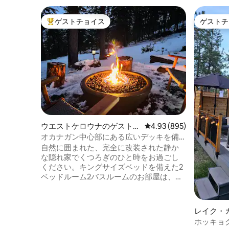
ゲストチョイス
ゲストチ
大好評のゲストチョイスです。
ゲストチ
ウエストケロウナのゲストス
レビュー895件、5つ星中
4.93 (895)
イート
オカナガン中心部にある広いデッキを備
えた専用スイート
自然に囲まれた、完全に改装された静か
な隠れ家でくつろぎのひと時をお過ごし
ください。キングサイズベッドを備えた2
ベッドルーム2バスルームのお部屋は、ス
タイリッシュな仕上がりで、シャノン
湖、山、ゴルフコースの素晴らしい景色
を望むことができます。 薪を燃やすホッ
レイク・
トタブでリラックスして、究極の心地よ
スイート
ホッキョ
い休暇をお楽しみください（火災禁止期