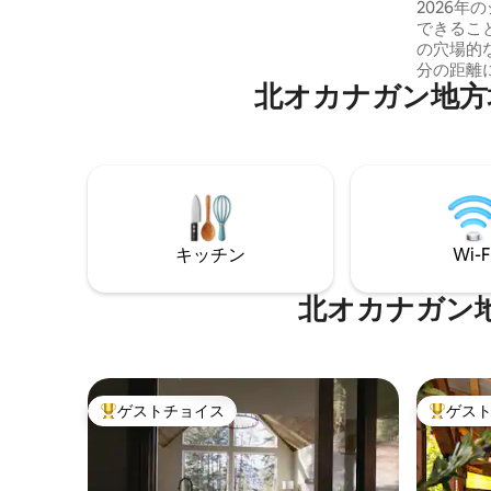
ナ＆ホッ
2026
間中/夏/強風時はご利用いただけませ
できること
ん）。BBQのある大きなプライベートデ
の穴場的
ッキでくつろぐか、お庭からアクセスで
分の距離
きるハイキングコースを通って、そのま
北オカナガン地方
そりと佇
ま自然の中に足を踏み入れてみてはいか
ます。こ
がでしょうか。 スイートはデザイナーズ
の完璧なバ
ホテルの雰囲気でありながら、居心地が
は、ジャ
よく快適です。
ナ、パテ
イベート
ただけます。 *承認があればペ
ラックス
キッチン
Wi-F
オカナガ
をお探し
な隠れ家
北オカナガン
る準備が
ゲストチョイス
ゲス
大好評のゲストチョイスです。
大好評の