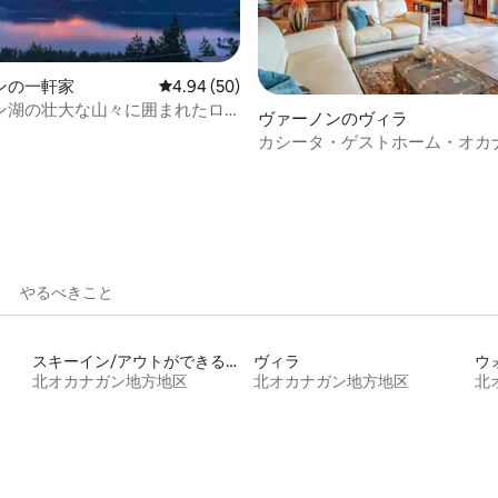
星中5つ星の平均評価
ンの一軒家
レビュー50件、5つ星中4.94つ星の平均評価
4.94 (50)
ン湖の壮大な山々に囲まれたロ
ヴァーノンのヴィラ
カシータ・ゲストホーム・オカ
やるべきこと
スキーイン/アウトができる宿泊先
ヴィラ
北オカナガン地方地区
北オカナガン地方地区
北