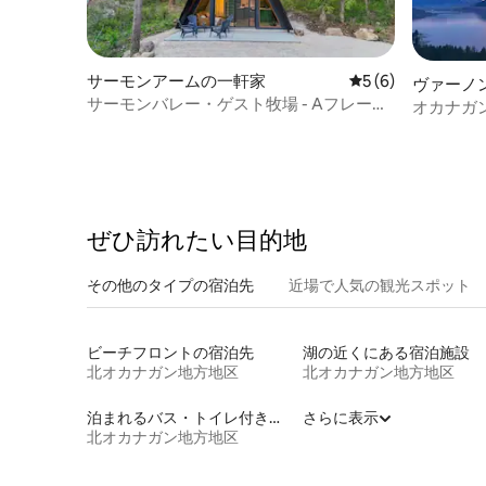
サーモンアームの一軒家
レビュー6件、5つ
5 (6)
ヴァーノ
サーモンバレー・ゲスト牧場 - Aフレーム
オカナガ
のログハウスの隠れ家
グハウス
ぜひ訪⁠れ⁠た⁠い目⁠的⁠地
その他のタ⁠イ⁠プ⁠の宿⁠泊⁠先
近場で人気の観光スポット
ビーチフロントの宿泊先
湖の近くにある宿泊施設
北オカナガン地方地区
北オカナガン地方地区
泊まれるバス・トイレ付き個室
さらに表示
北オカナガン地方地区