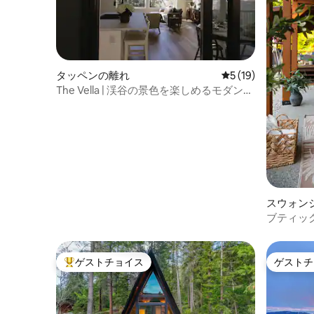
タッペンの離れ
レビュー19件、5
5 (19)
The Vella | 渓谷の景色を楽しめるモダンな
森の宿泊先
スウォン
ニーハウ
ブティック
スパ、ガ
ゲストチョイス
ゲストチ
大好評のゲストチョイスです。
ゲストチ