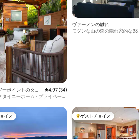
ヴァーノンの離れ
モダンな山の森の隠れ家的なB&B
つ星中5つ星の平均評価
ンBC
ジーポイントのタイ
レビュー34件、5つ星中4.97つ星の平均評価
4.97 (34)
ス
タイニーホーム - プライベート
ゼボ、ピザオーブン
ョイス
ゲストチョイス
ョイス
大好評のゲストチョイスです。