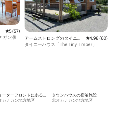
レビュー57件、5つ星中5つ星の平均評価
5 (57)
ナガン湖
アームストロングのタイニー
レビュー60件、5つ星
4.98 (60)
ハウス
タイニーハウス「The Tiny Timber」
ウォーターフロントにある宿泊施設
タウンハウスの宿泊施設
オカナガン地方地区
北オカナガン地方地区