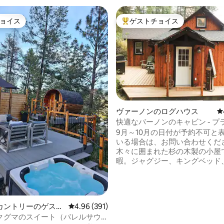
ョイス
ゲストチョイス
ョイス
大好評のゲストチョイスです。
ヴァーノンのログハウス
レ
快適なバーノンのキャビン - プ
4.93つ星の平均評価
ジャグジー＆デッキ - キングサ
9月～10月の日付が予約不可と
いる場合は、お問い合わせくだ
木々に囲まれた杉の木製の小屋
暇。ジャグジー、キングベッド
雰囲気。シルバー・スター・リ
ブリティッシュコロンビア州バ
らわずか数分。15回のスーパー
ばれた、快適さ、清潔さ、プラ
カントリーのゲスト
レビュー391件、5つ星中4.96つ星の平均評価
4.96 (391)
を兼ね備えた居心地の良い森の
クグマのスイート（バレルサウ
家。ふかふかのローブを着てNetf