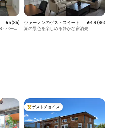
レビュー85件、5つ星中5つ星の平均評価
5 (85)
ヴァーノンのゲストスイート
レビュー86件、5つ星
4.9 (86)
 - バーノ
湖の景色を楽しめる静かな宿泊先
ゲストチョイス
大好評のゲストチョイスです。