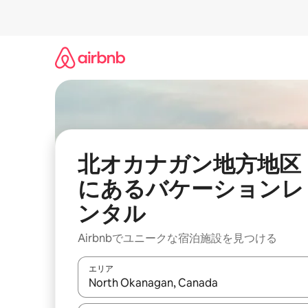
コ
ン
テ
ン
ツ
に
ス
キ
ッ
プ
北オカナガン地方地区
にあるバケーションレ
ンタル
Airbnbでユニークな宿泊施設を見つける
エリア
検索結果が表示されたら、上下の矢印キーを使っ