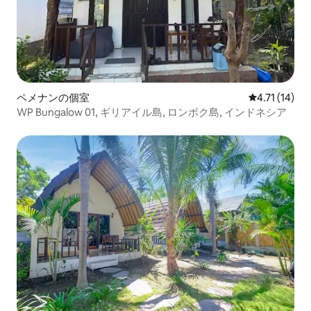
ペメナンの個室
レビュー14件
4.71 (14)
WP Bungalow 01, ギリアイル島, ロンボク島, インドネシア