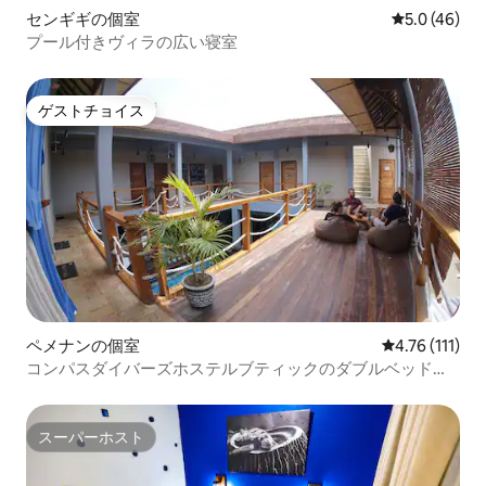
センギギの個室
レビュー46
5.0 (46)
プール付きヴィラの広い寝室
ゲストチョイス
ゲストチョイス
ペメナンの個室
レビュー111
4.76 (111)
コンパスダイバーズホステルブティックのダブルベッドル
ーム。
スーパーホスト
スーパーホスト