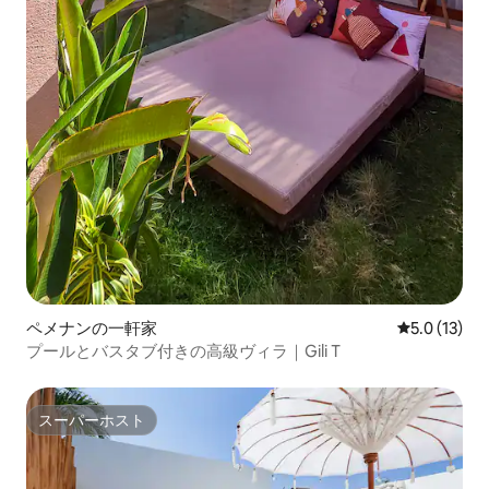
ペメナンの一軒家
レビュー13
5.0 (13)
プールとバスタブ付きの高級ヴィラ｜Gili T
スーパーホスト
スーパーホスト