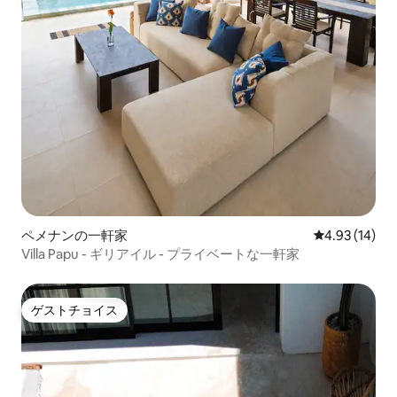
ペメナンの一軒家
レビュー14件
4.93 (14)
Villa Papu - ギリアイル - プライベートな一軒家
ゲストチョイス
ゲストチョイス