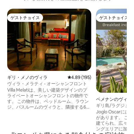
ゲストチョイス
ゲストチョイス
ゲストチョイス
ゲストチョイス
ギリ・メノのヴィラ
レビュー195件、5つ星中4.89
4.89 (195)
ヴィラ・メラティ - オーシャンフロント
Villa Melatiは、美しい建築デザインのプ
ライベートオーシャンフロントの物件で
ペメナンのヴィラ
す。 この物件は、ベッドルーム、ラウン
ギリ島/ラグジュア
ジ、バスルームのヴィラと、隣接する6M
食＋自転車込み
Joglo Osca
x 8Mの日中使用のためのガゼボの2つのリ
があります。 このJogloは120年以上前に
ビングエリアに分かれています。 ガゼボ
建てられ、広々と
には、キッチン、ダイニングテーブル、
ングエリアに加え
冷蔵庫2台、ラウンジエリア（デイベッド