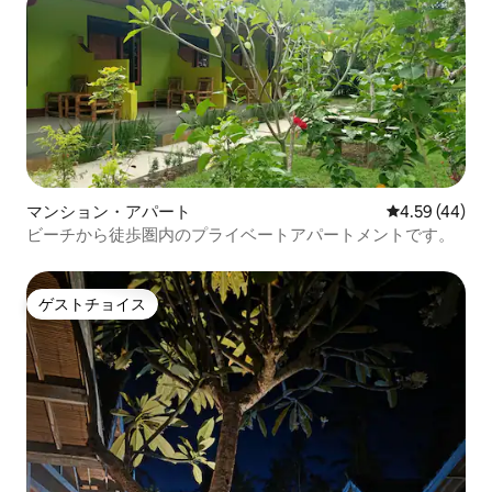
マンション・アパート
レビュー44件
4.59 (44)
ビーチから徒歩圏内のプライベートアパートメントです。
ゲストチョイス
ゲストチョイス