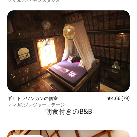
ママJのシナモンスタジオ
ギリトラワンガンの個室
レビュー79件
4.66 (79)
ママJのジンジャーコテージ
朝食付きのB&B