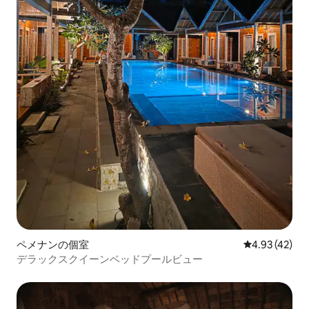
ペメナンの個室
レビュー42件
4.93 (42)
デラックスクイーンベッドプールビュー