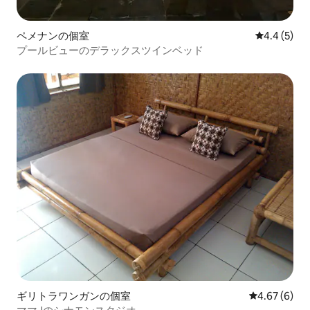
ペメナンの個室
レビュー5
4.4 (5)
プールビューのデラックスツインベッド
ギリトラワンガンの個室
レビュー6件
4.67 (6)