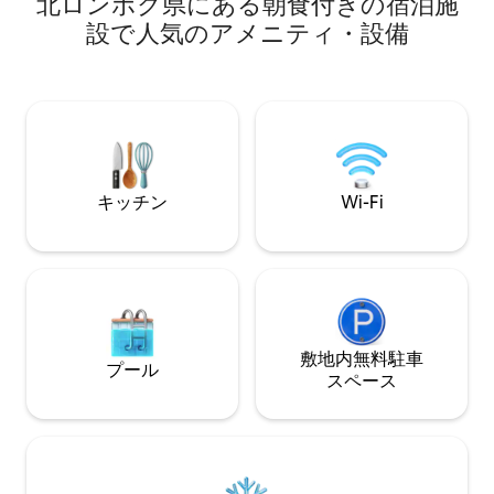
北ロンボク県にある朝食付きの宿泊施
ッソマシン、朝食
と座席）があります。 メインベッドルー
サーを備えた設備
ムヴィラには、温水/冷水シャワー、エア
設で人気のアメニティ・設備
があります。 ご
コン、シーリングファンがあります。 キ
含まれています。
ッチンエリアのガゼボにはシーリングフ
ルやご家族に最適
ァンがあります。 新しい専用プールが設
お楽しみいただけま
置されました。
り、すべてに専用
ャワーが備わって
キッチン
Wi-Fi
敷地内無料駐⁠車
プール
ス⁠ペ⁠ー⁠ス