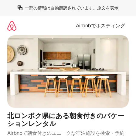
コ
一部の情報は自動翻訳されています。
原文を表示
ン
テ
ン
Airbnbでホスティング
ツ
に
ス
キ
ッ
プ
北ロンボク県にある朝食付きのバケー
ションレンタル
Airbnbで朝食付きのユニークな宿泊施設を検索・予約