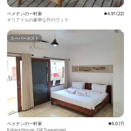
ペメナンの一軒家
レビュー22件
4.91 (22)
ギリアイルの豪華な竹のヴィラ
スーパーホスト
スーパーホスト
ペメナンの一軒家
レビュー7
5.0 (7)
Katara House, Gili Trawangan