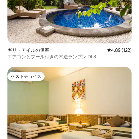
ギリ・アイルの個室
レビュー122件
4.89 (122)
エアコンとプール付きの木造ランブン DL3
ゲストチョイス
ゲストチョイス