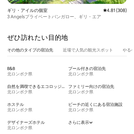
ギリ・アイルの個室
レビュー308件
4.81 (308)
3 Angelsプライベートバンガロー、ギリ・エア
ぜひ訪⁠れ⁠た⁠い目⁠的⁠地
その他のタ⁠イ⁠プ⁠の宿⁠泊⁠先
近場で人気の観光スポット
やる
B&B
プール付きの宿泊先
北ロンボク県
北ロンボク県
自然を満喫できるエコロッジの宿泊施設
ファミリー向けの宿泊先
北ロンボク県
北ロンボク県
ホステル
ビーチの近くにある宿泊施設
北ロンボク県
北ロンボク県
デザイナーズホテル
さらに表示
北ロンボク県