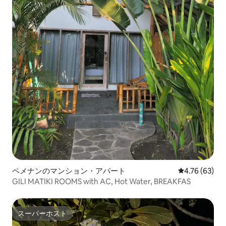
ペメナンのマンション・アパート
レビュー63件
4.76 (63)
GILI MATIKI ROOMS with AC, Hot Water, BREAKFAS
スーパーホスト
スーパーホスト