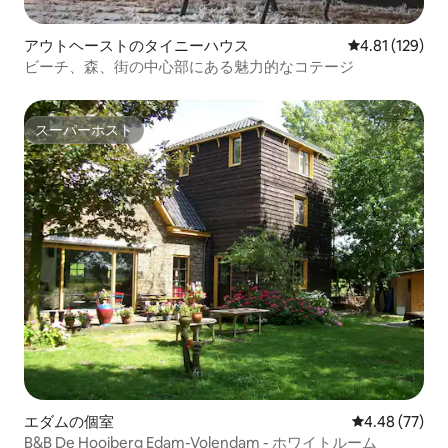
アウトヘーストのタイニーハウス
レビュー129件
4.81 (129)
ビーチ、森、街の中心部にある魅力的なコテージ
スーパーホスト
スーパーホスト
エダムの個室
レビュー77件
4.48 (77)
B&B De Hooiberg Edam-Volendam - ホワイトルーム