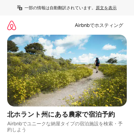
コ
一部の情報は自動翻訳されています。
原文を表示
ン
テ
ン
Airbnbでホスティング
ツ
に
ス
キ
ッ
プ
北ホラント州にある農家で宿泊予約
Airbnbでユニークな納屋タイプの宿泊施設を検索・予
約しよう