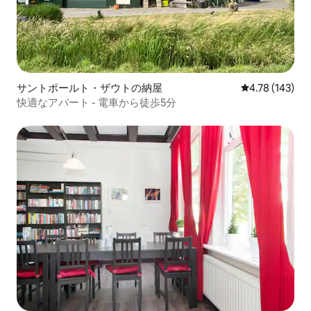
サントポールト・ザウトの納屋
レビュー143件
4.78 (143)
快適なアパート - 電車から徒歩5分