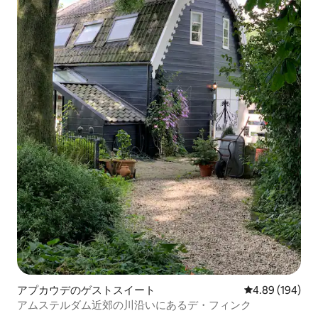
アプカウデのゲストスイート
レビュー194件
4.89 (194)
アムステルダム近郊の川沿いにあるデ・フィンク