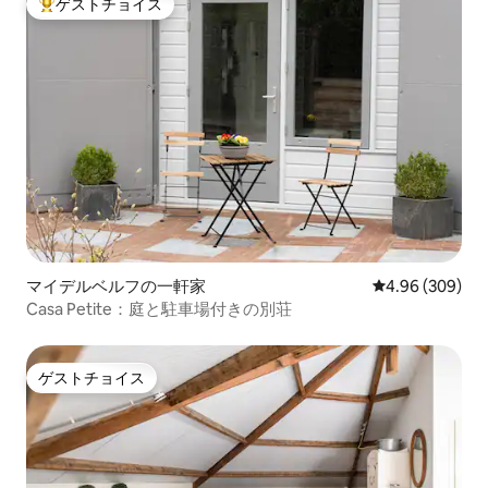
ゲストチョイス
大好評のゲストチョイスです。
マイデルベルフの一軒家
レビュー309件
4.96 (309)
Casa Petite：庭と駐車場付きの別荘
ゲストチョイス
ゲストチョイス