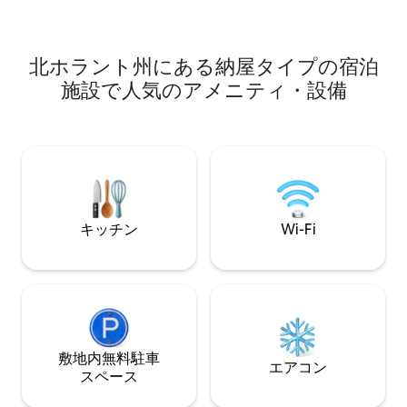
ト）サーフスポット（1.2 km ）の近くに
長期滞在にも適していま
あります。そして、歴史的な街ホーンの
「お部屋」を参照
中心部に位置し、3.5 kmの場所にありま
北ホラント州にある納屋タイプの宿泊
す！また、追加サービスをご利用いただ
ければ、さらにリラックスできます！
施設で人気のアメニティ・設備
キッチン
Wi-Fi
敷地内無料駐⁠車
エアコン
ス⁠ペ⁠ー⁠ス