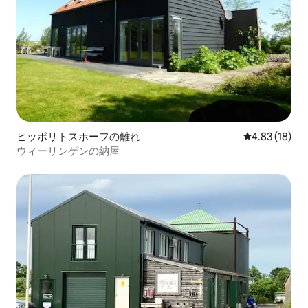
ヒッポリトスホーフの離れ
レビュー18件
4.83 (18)
ウィーリンゲンの納屋