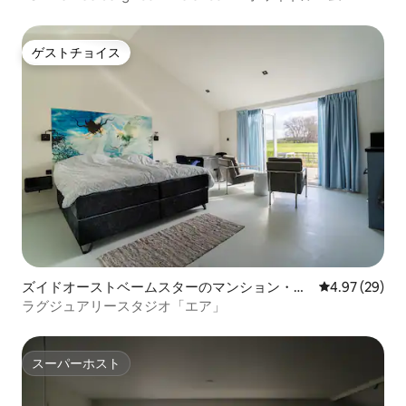
ゲストチョイス
ゲストチョイス
ズイドオーストベームスターのマンション・ア
レビュー29件
4.97 (29)
パート
ラグジュアリースタジオ「エア」
スーパーホスト
スーパーホスト