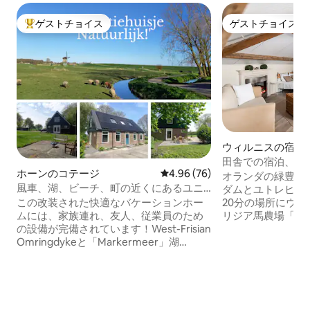
ゲストチョイス
ゲストチョイス
大好評のゲストチョイスです。
ゲストチョイス
ウィルニスの宿泊
田舎での宿泊、休
ホーンのコテージ
レビュー76件、5つ星中4.96
4.96 (76)
オランダの緑豊か
風車、湖、ビーチ、町の近くにあるユニ
ダムとユトレヒト
ークなバケーションホーム！
この改装された快適なバケーションホー
20分の場所にウィ
ムには、家族連れ、友人、従業員のため
リジア馬農場「Aan d
の設備が完備されています！West-Frisian
干し草山は、完全
Omringdykeと「Markermeer」湖
で、プライバシー
（「IJsselmeer」とも呼ばれます）にあ
アムステルダムで
ります。オランダの風車のユニークな景
けさを求めている
色が楽しめます！景色と心地よい動物の
やサイクリング、
鳴き声を楽しみに来てください。このバ
な動物を見に行く
ケーションホームは、ビーチと（カイ
フを楽しむ場合で