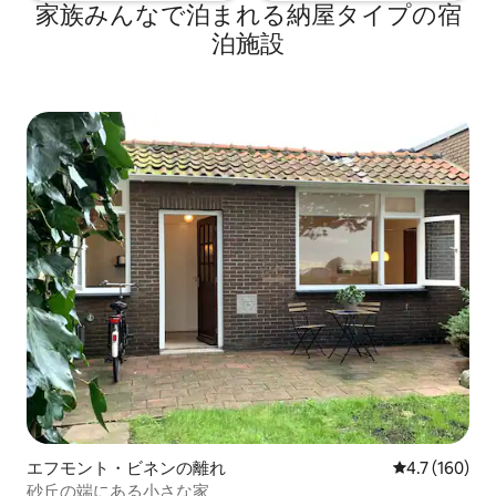
家族みんなで泊まれる納屋タイプの宿
泊施設
エフモント・ビネンの離れ
レビュー160
4.7 (160)
砂丘の端にある小さな家