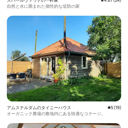
スハールヴァウデの一軒家
レビュー24件
4.67 (24)
自然と水に囲まれた個性的な堤防の家
アムステルダムのタイニーハウス
レビュー1
5 (19)
オーガニック農場の敷地内にある快適なコテージ。