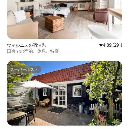
ウィルニスの宿泊先
レビュー291件
4.89 (291)
田舎での宿泊、休息、特権
スーパーホスト
スーパーホスト