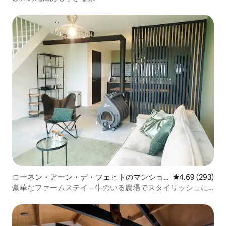
ローネン・アーン・デ・フェヒトのマンショ
レビュー293件
4.69 (293)
ン・アパート
豪華なファームステイ – 牛のいる農場でスタイリッシュに
眠ろう