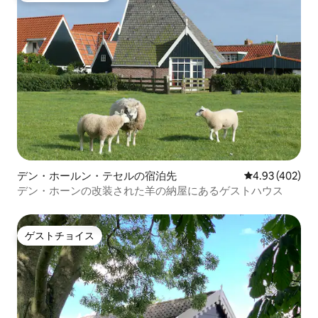
デン・ホールン・テセルの宿泊先
レビュー402件
4.93 (402)
デン・ホーンの改装された羊の納屋にあるゲストハウス
ゲストチョイス
ゲストチョイス