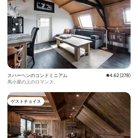
スハーヘンのコンドミニアム
レビュー278件
4.62 (278)
馬小屋の上のロマンス。
ゲストチョイス
ゲストチョイス