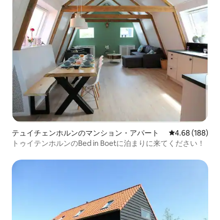
テュイチェンホルンのマンション・アパート
レビュー188件
4.68 (188)
トゥイテンホルンのBed in Boetに泊まりに来てください！