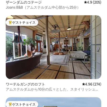
ザーンダムのコテージ
レビュー205
4.9 (205)
Joans B&B（アムステルダム中心部から25分）
ゲストチョイス
大好評のゲストチョイスです。
ワーテルガングのロフト
レビュー274件
4.96 (274)
アムステルダムから10分の広々とした、スタイリッシュで
快適なロフト
ゲストチョイス
大好評のゲストチョイスです。