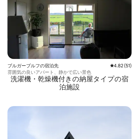
ブルガーブルフの宿泊先
レビュー51件
4.82 (51)
雰囲気の良いアパート、静かで広い景色
洗濯機・乾燥機付きの納屋タイプの宿
泊施設