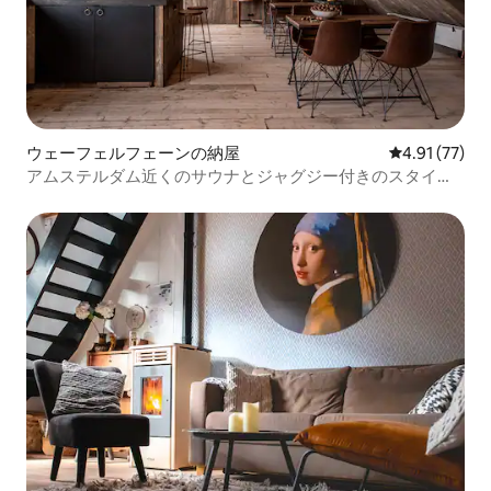
ウェーフェルフェーンの納屋
レビュー77件
4.91 (77)
アムステルダム近くのサウナとジャグジー付きのスタイリ
ッシュな納屋