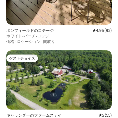
ボンフィールドのコテージ
レビュー92件
4.95 (92)
ホワイト•バーチ•ロッジ
価格
·
ロケーション
·
間取り
ゲストチョイス
ゲストチョイス
キャランダーのファームステイ
レビュー5
5 (55)