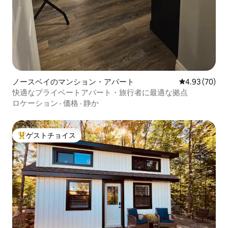
ノースベイのマンション・アパート
レビュー70件
4.93 (70)
快適なプライベートアパート・旅行者に最適な拠点
ロケーション
·
価格
·
静か
ゲストチョイス
大好評のゲストチョイスです。