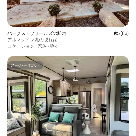
バークス・フォールズの離れ
レビュー8
5 (83)
アルマグイン湖の隠れ家
ロケーション
·
家族
·
静か
スーパーホスト
スーパーホスト