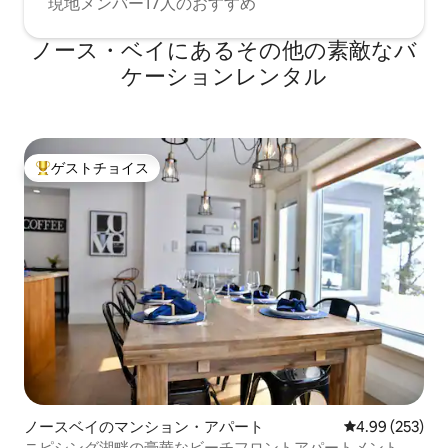
現地メンバー17人のおすすめ
ノース・ベイにあるその他の素敵なバ
ケーションレンタル
ゲストチョイス
大好評のゲストチョイスです。
ノースベイのマンション・アパート
レビュー253件
4.99 (253)
ニピシング湖畔の豪華なビーチフロントアパートメント