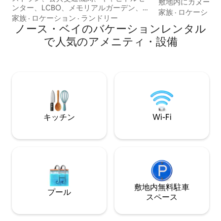
敷地内にカヌー1艘
ンター、LCBO、メモリアルガーデン、レ
艘があります。 カランダーとノースベイ
家族
·
ロケーショ
イクニピシングのウォーターフロントか
家族
·
ロケーション
·
ランドリー
の中や周辺には、
ら数分です。 フルバスルーム2室（各階に
ノース・ベイのバケーションレンタル
歩道がたくさんあります。 
1室）、クイーンベッドを備えた寝室2
に最適なエリアで
で人気のアメニティ・設備
室、駐車場3台、Wi-Fi、Chromecast、充
数分のところにサ
実したキッチン、滞在に必要なものがす
ります。 私たち
べて揃っています。 美しく完全にプライ
で、何か必要なも
ベートな庭と裏庭でのバーベキューをお
ださい。 休暇のための美しい休暇先で
楽しみいただくか、ノースベイのダウン
す！ お早めに予約
タウンを眺めながら快適な座席がある大
節ごとの写真をご
きな玄関先のポーチでくつろいでくださ
い。
キッチン
Wi-Fi
敷地内無料駐⁠車
プール
ス⁠ペ⁠ー⁠ス