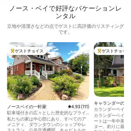
ノース・ベイで好評なバケーションレ
ンタル
立地や清潔さなどの点でゲストに高評価のリスティング
です。
ゲストチョイス
ゲストチョイス
大好評のゲストチョイスです。
大好評のゲストチ
キャランダーのコ
ノースベイの一軒家
レビュー111件、5つ星中4.93
4.93 (111)
カランダーベイに
駐車場付きの広々とした歴史的なプライ
リトリート
カランダーベイの
ベートホーム
私たちの家は中心部にあり、すべてのア
ートは一年中美しいです。 
メニティ、ダウンタウンのショップやレ
ヌー、釣りに最適
ストラン、公共交通機関、キャピトルセ