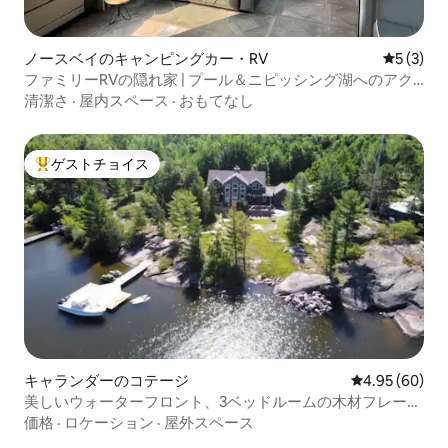
ノースベイのキャンピングカー・RV
レビュー
5 (3)
ファミリーRVの隠れ家 | プール＆ニピッシング湖へのアク
セス
清潔さ
·
屋内スペース
·
おもてなし
ゲストチョイス
大好評のゲストチョイスです。
キャランダーのコテージ
レビュー60件
4.95 (60)
美しいウォーターフロント、3ベッドルームの木材フレーム
の家。
価格
·
ロケーション
·
屋外スペース