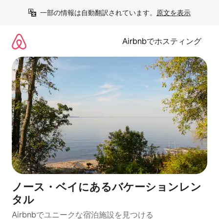
コ
一部の情報は自動翻訳されています。
原文を表示
ン
テ
ン
Airbnbでホスティング
ツ
に
ス
キ
ッ
プ
ノース・ベイにあるバケーションレン
タル
Airbnbでユニークな宿泊施設を見つける