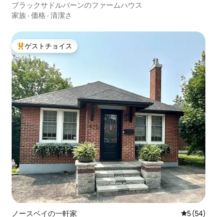
ブラックサドルバーンのファームハウス
家族
·
価格
·
清潔さ
ゲストチョイス
大好評のゲストチョイスです。
ノースベイの一軒家
レビュー5
5 (54)