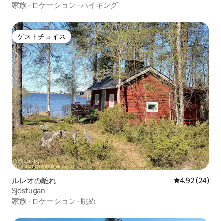
家族
·
ロケーション
·
ハイキング
ゲストチョイス
ゲストチョイス
ルレオの離れ
レビュー24件
4.92 (24)
Sjöstugan
家族
·
ロケーション
·
眺め