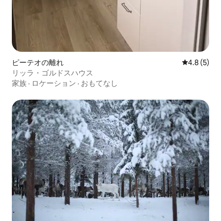
ピーテオの離れ
レビュー5
4.8 (5)
リッラ・ゴルドスハウス
家族
·
ロケーション
·
おもてなし