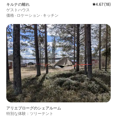
キルナの離れ
レビュー18件
4.67 (18)
ゲストハウス
価格
·
ロケーション
·
キッチン
アリエプローグのシェアルーム
特別な体験：ツリーテント