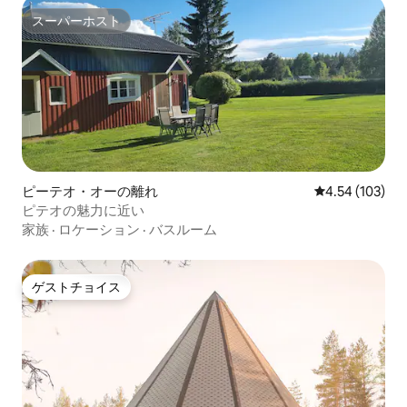
スーパーホスト
スーパーホスト
ピーテオ・オーの離れ
レビュー103件
4.54 (103)
ピテオの魅力に近い
家族
·
ロケーション
·
バスルーム
ゲストチョイス
ゲストチョイス