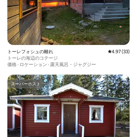
トーレフォシュの離れ
レビュー33件
4.97 (33)
トーレの海辺のコテージ
価格
·
ロケーション
·
露天風呂・ジャグジー
スーパーホスト
スーパーホスト