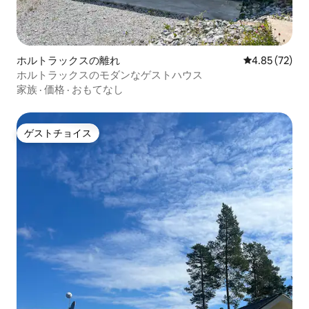
ホルトラックスの離れ
レビュー72件
4.85 (72)
ホルトラックスのモダンなゲストハウス
家族
·
価格
·
おもてなし
ゲストチョイス
ゲストチョイス