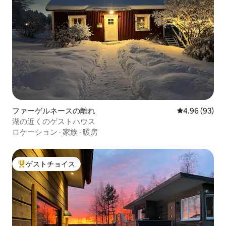
ファーゲルネースの離れ
レビュー93件
4.96 (93)
湖の近くのゲストハウス
ロケーション
·
家族
·
暖房
ゲストチョイス
大好評のゲストチョイスです。