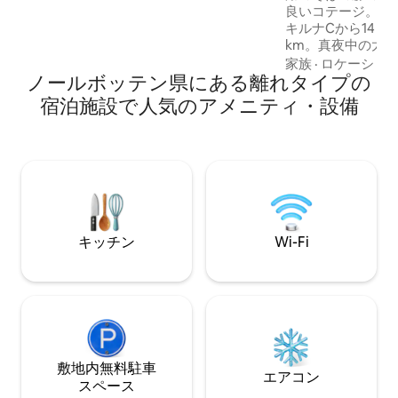
bastu och badtunna som går att boka till
良いコテージ。ベ
en extra kostnad. Ta i så fall kontakt.
キルナCから14 k
Varmt välkomna!
km。真夜中の太
最適です。平和とリラッ
家族
·
ロケーショ
ノールボッテン県にある離れタイプの
ウナは800クロー
す。前日までにご
宿泊施設で人気のアメニティ・設備
ります。加熱には4
ご自身の車または
す。またはタクシ
スは利用できませ
はキルナC （15 km 
（10 km ）にあります。 こ
ンもあります
https://www.airb
キッチン
Wi-Fi
敷地内無料駐⁠車
エアコン
ス⁠ペ⁠ー⁠ス