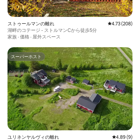
ストゥールマンの離れ
レビュー208件
4.73 (208)
湖畔のコテージ - ストルマンCから徒歩5分
家族
·
価格
·
屋外スペース
スーパーホスト
スーパーホスト
ユリネンヤルヴィの離れ
レビュー9件
4.89 (9)