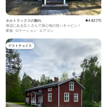
ホルトラックスの離れ
レビュー11件
4.82 (11)
海辺にある広くさんで居心地の良いキャビン！
家族
·
ロケーション
·
エアコン
ゲストチョイス
ゲストチョイス