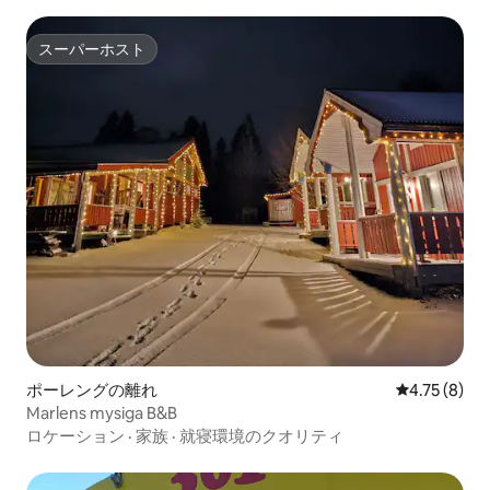
スーパーホスト
スーパーホスト
ポーレングの離れ
レビュー8件
4.75 (8)
Marlens mysiga B&B
ロケーション
·
家族
·
就寝環境のクオリティ