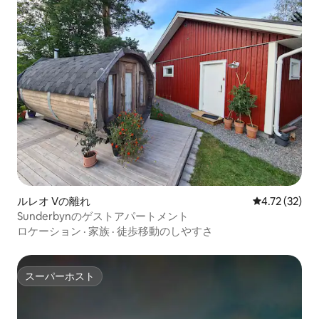
ルレオ Vの離れ
レビュー32件
4.72 (32)
Sunderbynのゲストアパートメント
ロケーション
·
家族
·
徒歩移動のしやすさ
スーパーホスト
スーパーホスト