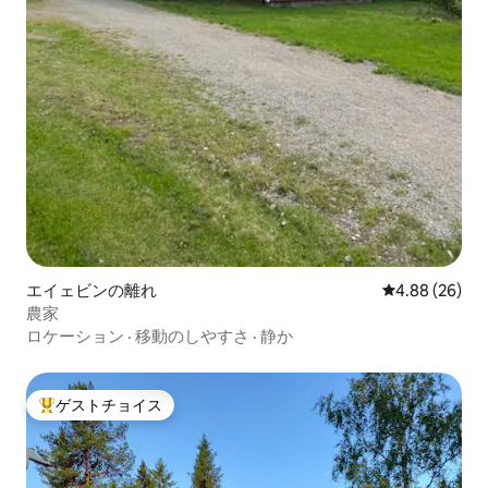
エイェビンの離れ
レビュー26件
4.88 (26)
農家
ロケーション
·
移動のしやすさ
·
静か
ゲストチョイス
大好評のゲストチョイスです。