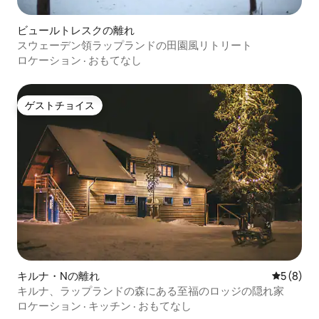
ビュールトレスクの離れ
スウェーデン領ラップランドの田園風リトリート
ロケーション
·
おもてなし
ゲストチョイス
ゲストチョイス
キルナ・Nの離れ
レビュー
5 (8)
キルナ、ラップランドの森にある至福のロッジの隠れ家
ロケーション
·
キッチン
·
おもてなし