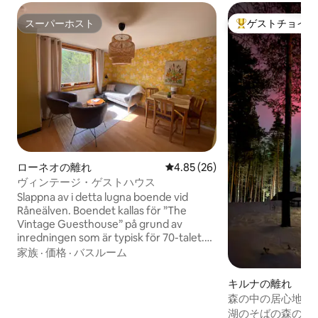
スーパーホスト
ゲストチョイス
スーパーホスト
大好評のゲストチ
ローネオの離れ
レビュー26件、5つ星中4.85
4.85 (26)
ヴィンテージ・ゲストハウス
Slappna av i detta lugna boende vid
Råneälven. Boendet kallas för ”The
Vintage Guesthouse” på grund av
inredningen som är typisk för 70-talet.
Gästhuset är en del av en större
家族
·
価格
·
バスルーム
garagebyggnad. Stranden ligger ca 100
m från boendet och där kan ni nyttja
キルナの離れ
bryggan för att bada eller fiska under
森の中の居心地の
sommarhalvåret. Vid stranden finns
湖のそばの森の中