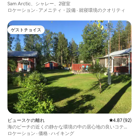
Sam Arctic、シャレー、2寝室
ロケーション
·
アメニティ・設備
·
就寝環境のクオリティ
ゲストチョイス
ゲストチョイス
ビュースケの離れ
レビュー92件
4.87 (92)
海のビーチの近くの静かな環境の中の居心地の良いコテー
ジ。
ロケーション
·
価格
·
ハイキング