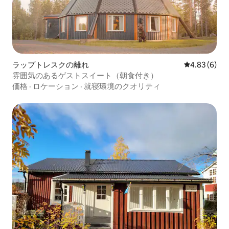
ラップトレスクの離れ
レビュー6件
4.83 (6)
雰囲気のあるゲストスイート（朝食付き）
価格
·
ロケーション
·
就寝環境のクオリティ