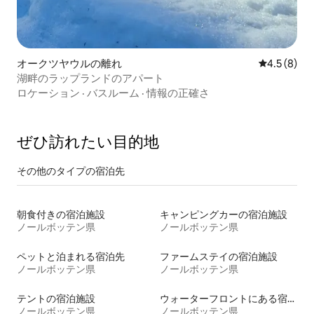
オークツヤウルの離れ
レビュー8
4.5 (8)
湖畔のラップランドのアパート
ロケーション
·
バスルーム
·
情報の正確さ
ぜひ訪⁠れ⁠た⁠い目⁠的⁠地
その他のタ⁠イ⁠プ⁠の宿⁠泊⁠先
朝食付きの宿泊施設
キャンピングカーの宿泊施設
ノールボッテン県
ノールボッテン県
ペットと泊まれる宿泊先
ファームステイの宿泊施設
ノールボッテン県
ノールボッテン県
テントの宿泊施設
ウォーターフロントにある宿泊施設
ノールボッテン県
ノールボッテン県