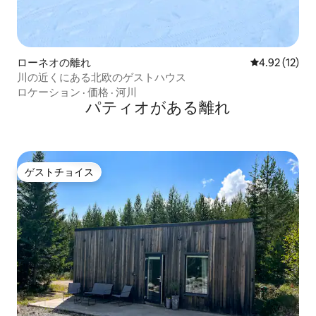
ローネオの離れ
レビュー12件
4.92 (12)
川の近くにある北欧のゲストハウス
ロケーション
·
価格
·
河川
パティオがある離れ
ゲストチョイス
ゲストチョイス