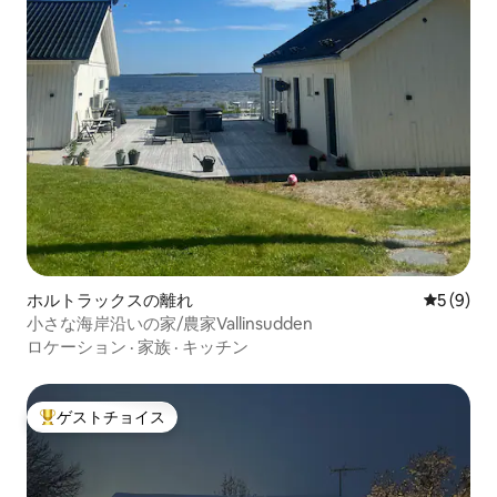
ホルトラックスの離れ
レビュー
5 (9)
小さな海岸沿いの家/農家Vallinsudden
ロケーション
·
家族
·
キッチン
ゲストチョイス
大好評のゲストチョイスです。