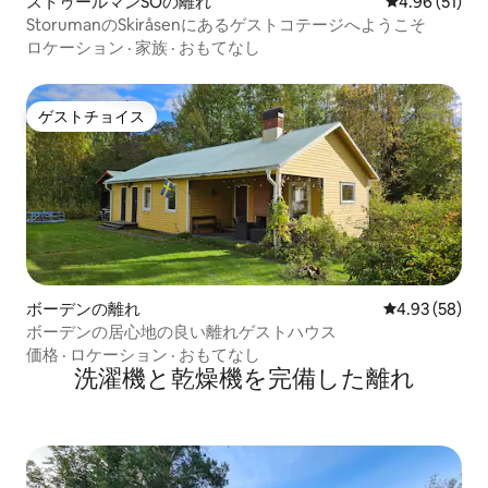
ストゥールマンSOの離れ
レビュー51件
4.96 (51)
StorumanのSkiråsenにあるゲストコテージへようこそ
ロケーション
·
家族
·
おもてなし
ゲストチョイス
ゲストチョイス
ボーデンの離れ
レビュー58件
4.93 (58)
ボーデンの居心地の良い離れゲストハウス
価格
·
ロケーション
·
おもてなし
洗濯機と乾燥機を完備した離れ