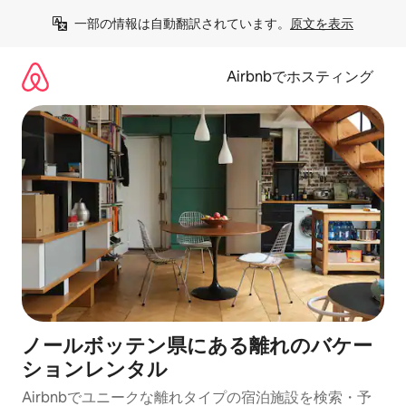
コ
一部の情報は自動翻訳されています。
原文を表示
ン
テ
ン
Airbnbでホスティング
ツ
に
ス
キ
ッ
プ
ノールボッテン県にある離れのバケー
ションレンタル
Airbnbでユニークな離れタイプの宿泊施設を検索・予