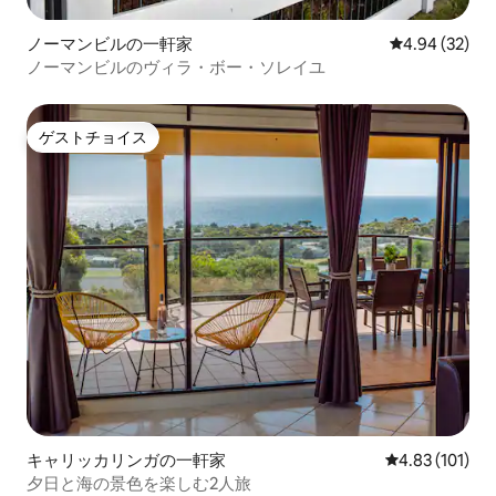
ノーマンビルの一軒家
レビュー32件
4.94 (32)
ノーマンビルのヴィラ・ボー・ソレイユ
ゲストチョイス
ゲストチョイス
キャリッカリンガの一軒家
レビュー101件
4.83 (101)
夕日と海の景色を楽しむ2人旅