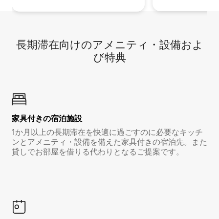
長期滞在向け⁠のア⁠メ⁠ニ⁠テ⁠ィ⁠・設⁠備⁠およ
び特⁠典
家具付き⁠の宿⁠泊⁠施⁠設
1か月以上の長期滞在を快適に過ごすのに必要なキッチ
ンとアメニティ・設備を備えた家具付きの宿泊先。また
貸しでお部屋を借りる代わりとなるご提案です。