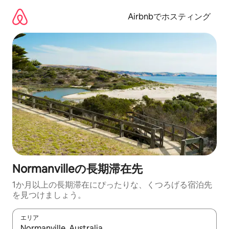
コ
ン
Airbnbでホスティング
テ
ン
ツ
に
ス
キ
ッ
プ
Normanvilleの長期滞在先
1か月以上の長期滞在にぴったりな、くつろげる宿泊先
を見つけましょう。
エリア
検索結果が表示されたら、上下の矢印キーを使って移動するか、