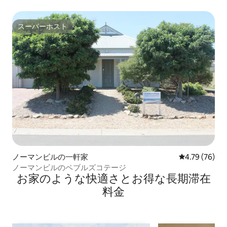
スーパーホスト
スーパーホスト
ノーマンビルの一軒家
レビュー76件
4.79 (76)
ノーマンビルのペブルズコテージ
お家のような快⁠適⁠さ⁠とお⁠得⁠な長⁠期⁠滞⁠在
料⁠金