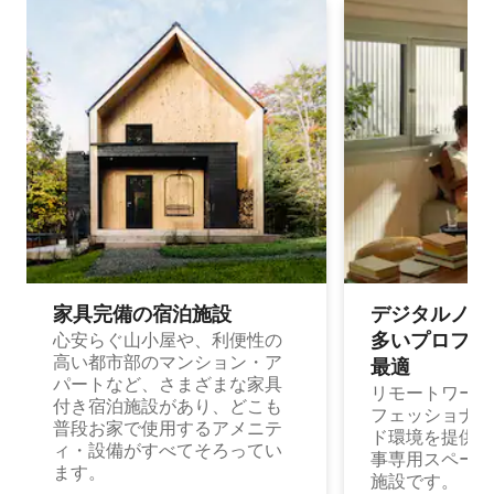
家具完備の宿⁠泊⁠施⁠設
デジタルノマド
多⁠いプ⁠ロ⁠フ⁠ェ⁠
心安らぐ山小屋や、利便性の
高い都市部のマンション・ア
最⁠適
パートなど、さまざまな家具
リモートワーク
付き宿泊施設があり、どこも
フェッショナル
普段お家で使用するアメニテ
ド環境を提供する
ィ・設備がすべてそろってい
事専用スペース
ます。
施設です。