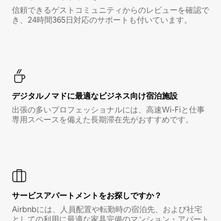
信頼できるゲストコミュニティからのレビューを確認で
き、24時間365日対応のサポートも付いています。
デジタルノマド⁠に最⁠適⁠なビ⁠ジ⁠ネ⁠ス⁠向⁠け宿⁠泊⁠施⁠設
出張の多いプロフェッショナルには、高速Wi-Fiと仕事
専用スペースを備えた長期滞在先がおすすめです。
サービスアパートメントをお探しですか？
Airbnbには、人員配置や転勤時の宿泊先、および社宅
としての利用に最適な家具完備のマンション・アパート