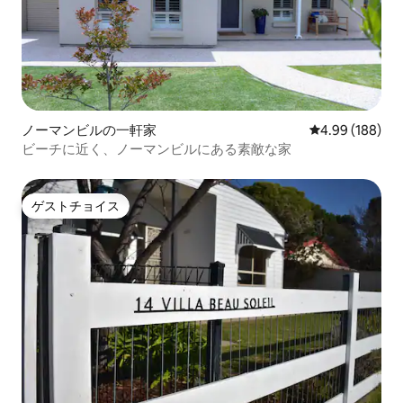
ノーマンビルの一軒家
レビュー188件
4.99 (188)
ビーチに近く、ノーマンビルにある素敵な家
ゲストチョイス
ゲストチョイス