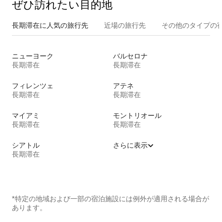
ぜひ訪⁠れ⁠た⁠い目⁠的⁠地
長期滞在に人気の旅行先
近場の旅行先
その他のタ⁠イ⁠プ⁠の宿
ニューヨーク
バルセロナ
長期滞在
長期滞在
フィレンツェ
アテネ
長期滞在
長期滞在
マイアミ
モントリオール
長期滞在
長期滞在
シアトル
さらに表示
長期滞在
*特定の地域および一部の宿泊施設には例外が適用される場合が
あります。