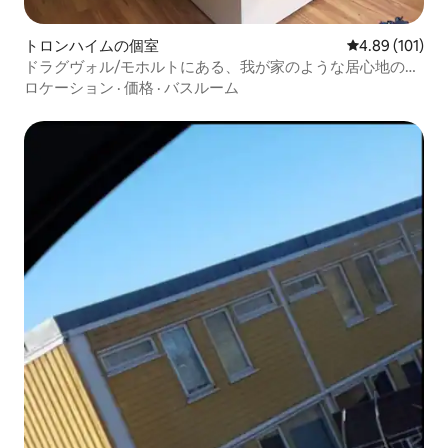
トロンハイムの個室
レビュー101件
4.89 (101)
ドラグヴォル/モホルトにある、我が家のような居心地のお
部屋
ロケーション
·
価格
·
バスルーム