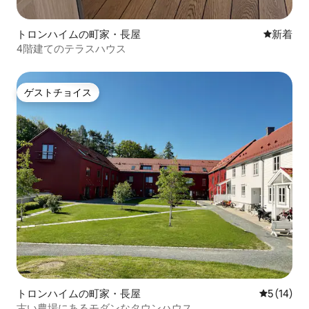
トロンハイムの町家・長屋
新しい宿
新着
4階建てのテラスハウス
ゲストチョイス
ゲストチョイス
トロンハイムの町家・長屋
レビュー1
5 (14)
古い農場にあるモダンなタウンハウス