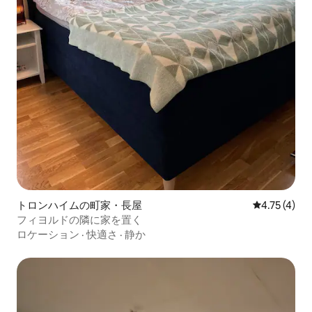
トロンハイムの町家・長屋
レビュー4件
4.75 (4)
フィヨルドの隣に家を置く
ロケーション
·
快適さ
·
静か