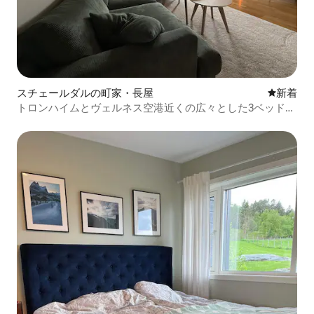
スチェールダルの町家・長屋
新しい宿
新着
トロンハイムとヴェルネス空港近くの広々とした3ベッドル
ーム