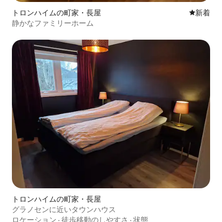
トロンハイムの町家・長屋
新しい宿
新着
静かなファミリーホーム
トロンハイムの町家・長屋
グラノセンに近いタウンハウス
ロケーション
·
徒歩移動のしやすさ
·
状態