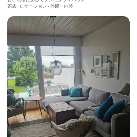
家族
·
ロケーション
·
外観・内装