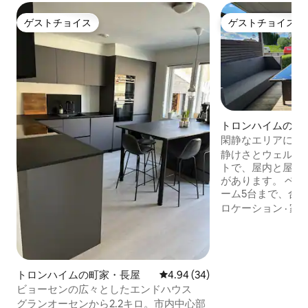
ゲストチョイス
ゲストチョイス
ゲストチョイス
ゲストチョイス
トロンハイムの町
閑静なエリアにあ
した家
静けさとウェルネ
トで、屋内と屋外
があります。 ベッ
ーム5台まで、合
ングルベッド1台。
ロケーション
·
家
ーンと大きなバス
スルーム。 1階の
大きな屋外ガスグ
クで家族連れに優し
寄りのバス停と食
トロンハイムの町家・長屋
レビュー34件、5つ星中4.94
4.94 (34)
分。駅とHeimdal 
ビョーセンの広々としたエンドハウス
分。 近隣には子供用の遊び場がいくつか
グランオーセンから2.2キロ。市内中心部