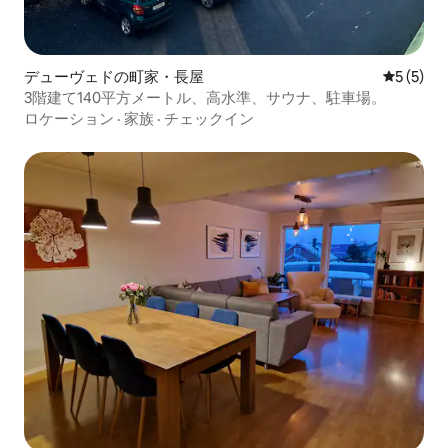
デューヴェドの町家・長屋
レビュー
5 (5)
3階建て140平方メートル、高水準、サウナ、駐車場。
ロケーション
·
家族
·
チェックイン