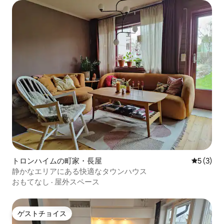
トロンハイムの町家・長屋
レビュー
5 (3)
静かなエリアにある快適なタウンハウス
おもてなし
·
屋外スペース
ゲストチョイス
ゲストチョイス