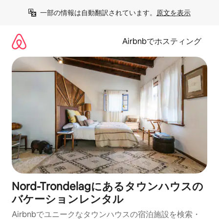
コ
一部の情報は自動翻訳されています。
原文を表示
ン
テ
ン
Airbnbでホスティング
ツ
に
ス
キ
ッ
プ
Nord-Trondelagにあるタウンハウスの
バケーションレンタル
Airbnbでユニークなタウンハウスの宿泊施設を検索・