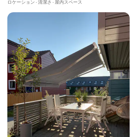
ロケーション
·
清潔さ
·
屋内スペース