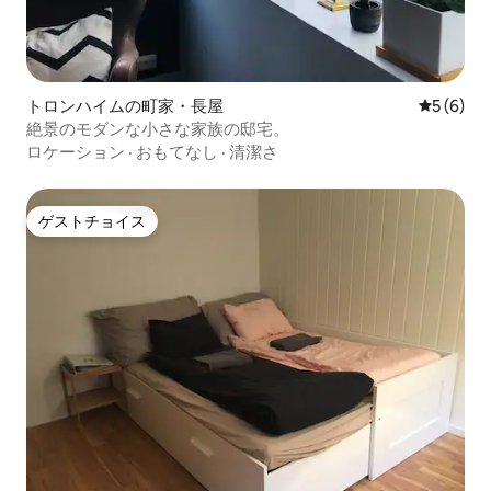
トロンハイムの町家・長屋
レビュー
5 (6)
絶景のモダンな小さな家族の邸宅。
ロケーション
·
おもてなし
·
清潔さ
ゲストチョイス
ゲストチョイス