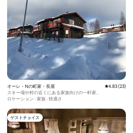
オーレ・Nの町家・長屋
レビュー23件
4.83 (23)
スキー場や村の近くにある家族向けの一軒家。
ロケーション
·
家族
·
快適さ
ゲストチョイス
ゲストチョイス