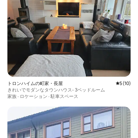
トロンハイムの町家・長屋
レビュー1
5 (10)
きれいでモダンなタウンハウス- 3ベッドルーム
家族
·
ロケーション
·
駐車スペース