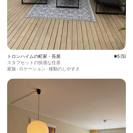
トロンハイムの町家・長屋
レビュー
5 (5)
スタフセットの快適な住居
家族
·
ロケーション
·
移動のしやすさ