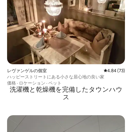
レヴァンゲルの個室
レビュー73件
4.84 (73)
ハッピーストリートにある小さな居心地の良い家
価格
·
ロケーション
·
ペット
洗濯機と乾燥機を完備したタウンハウ
ス