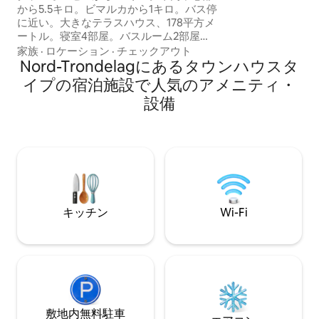
あります。
から5.5キロ。ビマルカから1キロ。バス停
に近い。大きなテラスハウス、178平方メ
ートル。寝室4部屋。バスルーム2部屋、
キッチン、ランドリールーム、リビング
家族
·
ロケーション
·
チェックアウト
ルーム、ロフト。ロフトはスライドドア
Nord-Trondelagにあるタウンハウスタ
で閉じることができます。 大きなパティ
イプの宿泊施設で人気のアメニティ・
オと専用のガーデンハウス。 （8人用の
設備
ベッド、ただし寝室またはロフトのマッ
トレスで2人追加可能）。 追加料金で電気
自動車充電器を利用できます。 ベッドリ
ネンとタオルは洗濯料金に含まれていま
す。 家にはカメラ付きの呼び鈴がありま
す。
キッチン
Wi-Fi
敷地内無料駐⁠車