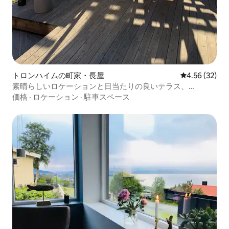
トロンハイムの町家・長屋
レビュー32件
4.56 (32)
素晴らしいロケーションと日当たりの良いテラス、
Bakklandet
価格
·
ロケーション
·
駐車スペース