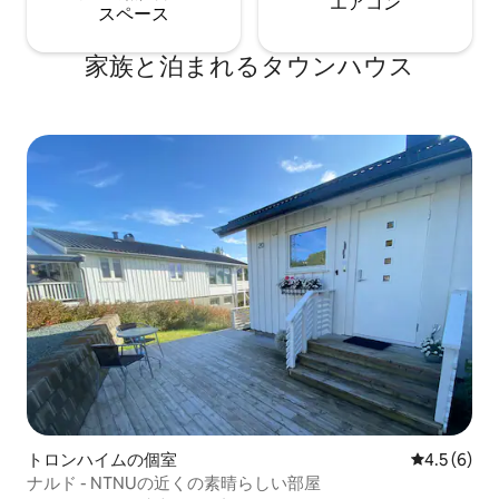
エアコン
ス⁠ペ⁠ー⁠ス
家族と泊まれるタウンハウス
トロンハイムの個室
レビュー6
4.5 (6)
ナルド - NTNUの近くの素晴らしい部屋