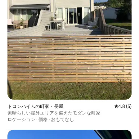
トロンハイムの町家・長屋
レビュー5
4.8 (5)
素晴らしい屋外エリアを備えたモダンな町家
ロケーション
·
価格
·
おもてなし