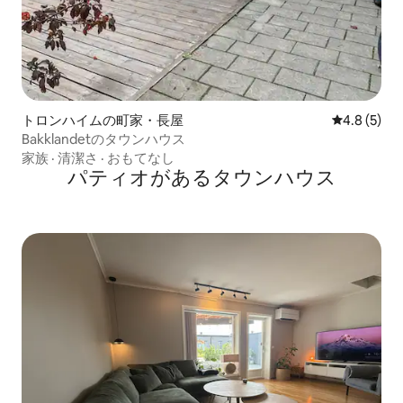
トロンハイムの町家・長屋
レビュー5
4.8 (5)
Bakklandetのタウンハウス
家族
·
清潔さ
·
おもてなし
パティオがあるタウンハウス