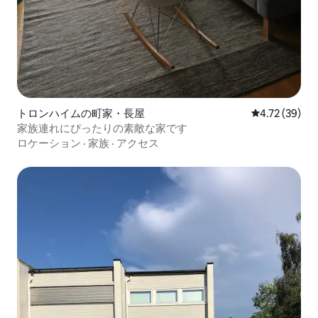
トロンハイムの町家・長屋
レビュー39件
4.72 (39)
家族連れにぴったりの素敵な家です
ロケーション
·
家族
·
アクセス