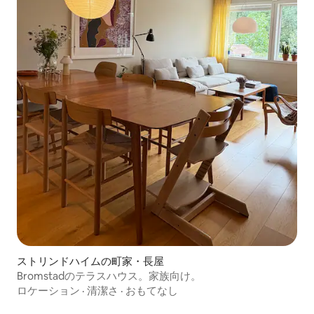
ストリンドハイムの町家・長屋
Bromstadのテラスハウス。家族向け。
ロケーション
·
清潔さ
·
おもてなし