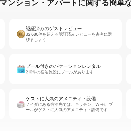
ン⁠シ⁠ョ⁠ン・ア⁠パ⁠ー⁠ト⁠に関⁠す⁠る簡⁠単⁠な
認証済みのゲ⁠ス⁠ト⁠レ⁠ビ⁠ュ⁠ー
32,680件を超える認証済みレビューを参考に選
びましょう
プール付きのバ⁠ケ⁠ー⁠シ⁠ョ⁠ンレ⁠ン⁠タ⁠ル
210件の宿泊施設にプールがあります
ゲストに人⁠気⁠のア⁠メ⁠ニ⁠テ⁠ィ・設⁠備
ノイダにある宿泊先では、キッチン、Wi-Fi、プ
ールがゲストに人気のアメニティ・設備です