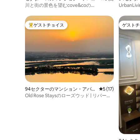
ト
パート
川と街の景色を望むcove&coの
UrbanL
Supernova Suite
ゲストチョイス
ゲストチ
大好評のゲストチョイスです。
ゲストチ
94セクターのマンション・アパー
レビュー17件、5
5 (17)
ト
Old Rose Staysのローズウッド | リバービ
ュー | スーパーノヴァ