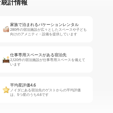
統⁠計⁠情⁠報
家族で泊まれるバ⁠ケ⁠ー⁠シ⁠ョ⁠ンレ⁠ン⁠タ⁠ル
280件の宿泊施設が広々としたスペースや子ども
向けのアメニティ・設備を提供しています
仕事専用ス⁠ペ⁠ー⁠スがあ⁠る宿⁠泊⁠先
2,120件の宿泊施設が仕事専用スペースを備えて
います
平均星評価4.6
ノイダにある宿泊先のゲストからの平均評価
は、5つ星のうち4.6です