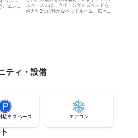
終わりにプ
ル、ビジ
スペースには、クイーンサイズベッドを
ぎ、エレ
きの方に
備えた2つの静かなベッドルーム、広々と
カップ
したリビングルーム、設備の整ったキッ
ス旅行
チン、2つのバスルーム（1つはマスターベ
な雰囲気
ッドルームに付いており、もう1つはリビ
ングルームと2つ目のベッドルームからア
クセス可能）、L字型のバルコニーがあ
ダンで、
り、素晴らしい街の景色を楽しむことが
 プレミ
できます。 この宿泊施設はノイダの高級
ズベッド
モールの近くにあります！ この便利な立
たスマート
地は、ショップ、カフェ、エンターテイ
メントの利便性を提供します。
ニティ・設備
⁠車ス⁠ペ⁠ー⁠ス
エアコン
ート