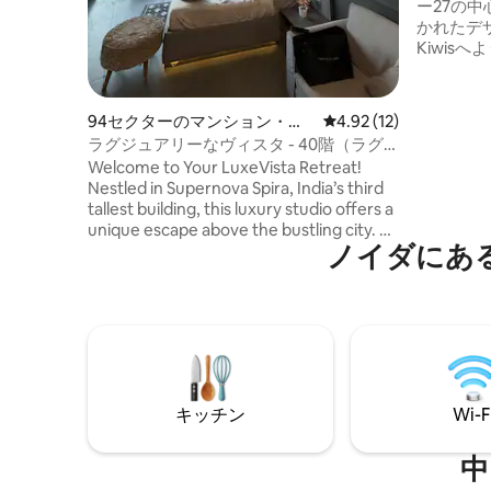
ブ・イン
ー27の
かれたデ
Kiwis
かな環境を
れ、ビジ
て絶好の
94セクターのマンション・ア
レビュー12件、5つ星中
4.92 (12)
滞在をお
パート
ラグジュアリーなヴィスタ - 40階（ラグ
す。 ✨ 宿泊施設 * 広々とした3ベッドルー
ジュアリーなフラット貸切）
Welcome to Your LuxeVista Retreat!
ムのマンシ
Nestled in Supernova Spira, India’s third
ルーム2.
tallest building, this luxury studio offers a
グ * 設備
unique escape above the bustling city. As
スマート
ノイダにあ
winter’s chill sets in, unwind with a warm
cup of tea, soaking in the cozy sunlight
while enjoying breathtaking views of the
sparkling Noida skyline and serene
Yamuna River. Experience a getaway that
truly feels like a cloud above the world!
キッチン
Wi-F
中