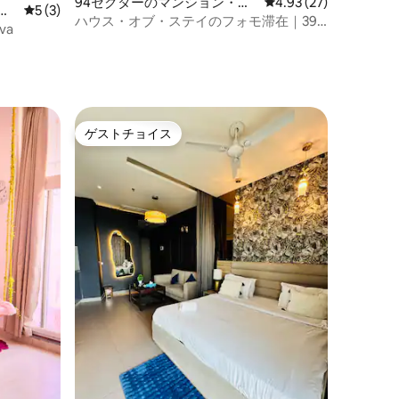
94セクターのマンション・ア
レビュー27件、5つ星
4.93 (27)
ー
レビュー3件、5つ星中5つ星の平均評価
5 (3)
パート
ハウス・オブ・ステイのフォモ滞在｜39
va
階
ト
ゲストチョイス
ゲストチョイス