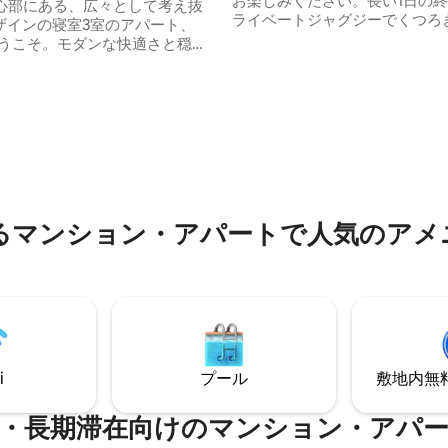
お楽しみください。長い1日の
ディアの近く
中心部にある、広々として考え抜
ライベートジャグジーでくつろ
ザインの寝室3室のアパート、
ガントなインテリアを楽しみ、
へようこそ。モダンな快適さと穏や
ル、ステイケーション、ビジネ
兼ね備えたKiwisは、ご家族連
者、週末の旅行に最適な穏やか
ネス旅行者、医療滞在者、そし
を体験しましょう。 ✨ おすすめポイン
ロケーションでゆったりとした
4.92つ星の平均評価
ト： のんびり過ごせるお部屋内のプライ
求めの長期滞在ゲストに最適で
ベートジャグジー 広々としてモ
上品にデザインされたインテリア
ョン・アパート * モダンなバス
アムリネンを備えたキングサイ
5ヶ所 * 快適なリビングダイニン
高速Wi-FiとOTTアプリを備え
の充実したキッチン * 高速Wi-Fi *
テレビ 全室エアコン完備
テレビ *セルフチェックイン。
るマンション・アパートで人気のアメ
i
プール
敷地内無料駐
・長期滞在向けのマンション・アパ