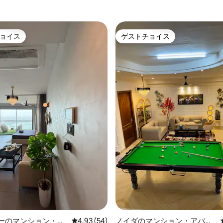
ョイス
ゲストチョイス
ョイス
ゲストチョイス
つ星中5つ星の平均評価
ターのマンション・ア
レビュー54件、5つ星中4.93つ星の平均評価
4.93 (54)
ノイダのマンション・アパー