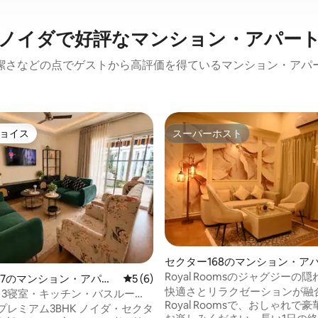
ノイダで好評なマンション・アパー
潔さなどの点でゲストから高評価を得ているマンション・アパ
ョイス
スーパーホスト
ョイス
スーパーホスト
セクター168のマンション・ア
ト
Royal Roomsのジャグジーの隠
27のマンション・アパー
レビュー6件、5つ星中5つ星の平均評価
5 (6)
快適さとリラクゼーションが融
| 3寝室・キッチン・バスルー
Royal Roomsで、おしゃれで
ター18、メトロ、モール・オ
 プレミアム3BHK ノイダ・セクタ