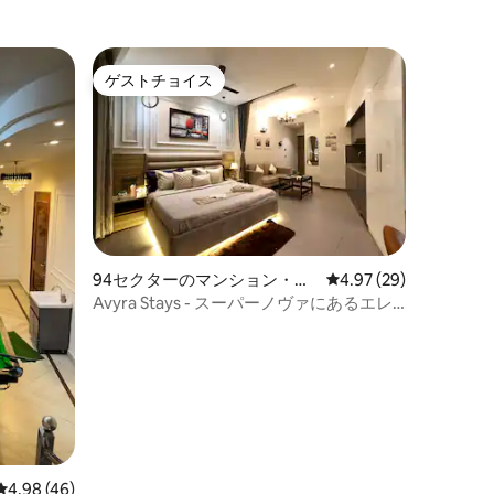
ゲストチョイス
ゲストチョイス
94セクターのマンション・ア
レビュー29件、5つ星
4.97 (29)
パート
Avyra Stays - スーパーノヴァにあるエレ
ガントな隠れ家。
レビュー46件、5つ星中4.98つ星の平均評価
4.98 (46)