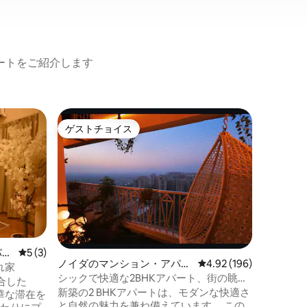
ト
ートをご紹介します
94セク
ゲストチョイス
ゲスト
ゲストチョイス
ゲスト
パート
5つ星風
ート | 
素晴らし
テリア、
備えた、
ト。 エレガントなベージュの美しさ、居
心地の良い
メント、
そしての
ためのプ
パー
レビュー3件、5つ星中5つ星の平均評価
5 (3)
れたデザインです
ノイダのマンション・アパー
レビュー196件、5つ星
4.92 (196)
れ家
のために
ト
シックで快適な2BHKアパート、街の眺望
合した
があります。 スタイリッシ
が楽しめます
新築の2 BHKアパートは、モダンな快適さ
豪華な滞在を
インスタ
と自然の魅力を兼ね備えています。 この