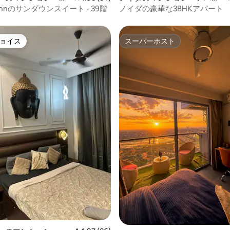
ト
ivinnのサンダウンスイート - 39階
ノイダの豪華な3BHKアパート
ョイス
スーパーホスト
ョイス
スーパーホスト
つ星中5つ星の平均評価