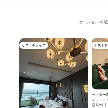
ロケーションや清
ゲストチョイス
ゲストチ
ゲストチョイス
ゲストチ
セクター
ト
キウィス 
ム、セク
🥝 Kiwis |