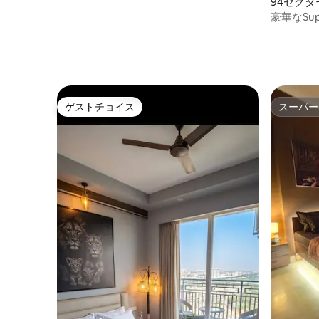
94セク
パート
豪華なSu
午後6時
ゲストチョイス
スーパー
ゲストチョイス
スーパー