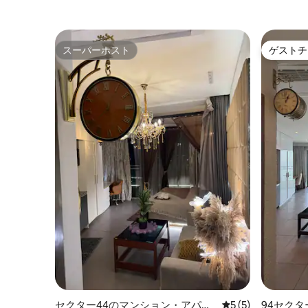
スーパーホスト
ゲストチ
スーパーホスト
ゲストチ
セクター44のマンション・アパー
レビュー5件、5
5 (5)
94セク