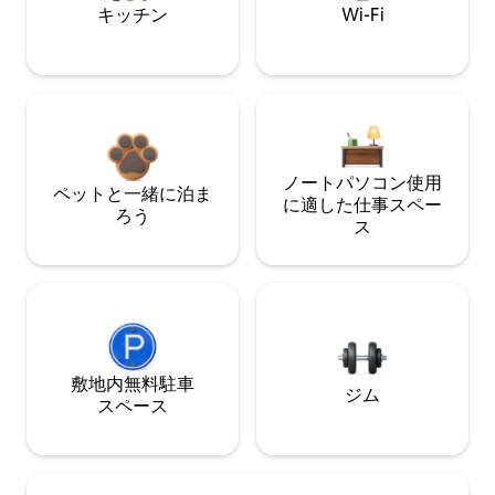
キッチン
Wi-Fi
ノートパソコン使用
ペットと一緒に泊ま
に適した仕事スペー
ろう
ス
敷地内無料駐⁠車
ジム
ス⁠ペ⁠ー⁠ス