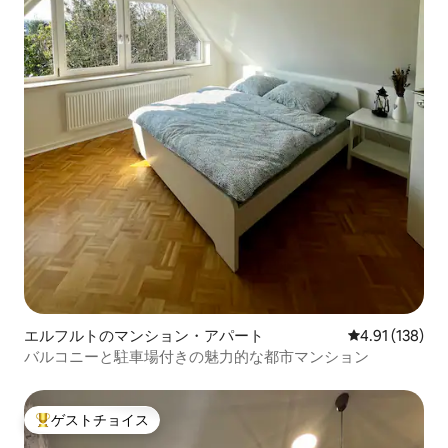
エルフルトのマンション・アパート
レビュー138件
4.91 (138)
バルコニーと駐車場付きの魅力的な都市マンション
ゲストチョイス
大好評のゲストチョイスです。