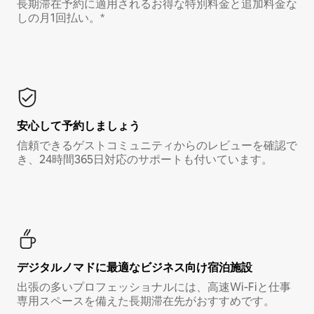
長期滞在予約に適用されるお得な特別料金と追加料金な
しの月1回払い。*
安心して予約しましょう
信頼できるゲストコミュニティからのレビューを確認で
き、24時間365日対応のサポートも付いています。
デジタルノマド⁠に最⁠適⁠なビ⁠ジ⁠ネ⁠ス⁠向⁠け宿⁠泊⁠施⁠設
出張の多いプロフェッショナルには、高速Wi-Fiと仕事
専用スペースを備えた長期滞在先がおすすめです。