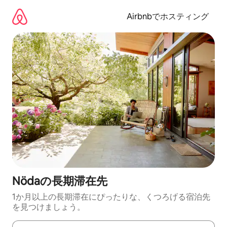
コ
ン
Airbnbでホスティング
テ
ン
ツ
に
ス
キ
ッ
プ
Nödaの長期滞在先
1か月以上の長期滞在にぴったりな、くつろげる宿泊先
を見つけましょう。