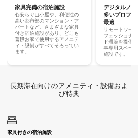
家具完備の宿⁠泊⁠施⁠設
デジタルノマド
多⁠いプ⁠ロ⁠フ⁠ェ⁠
心安らぐ山小屋や、利便性の
高い都市部のマンション・ア
最⁠適
パートなど、さまざまな家具
リモートワーク
付き宿泊施設があり、どこも
フェッショナル
普段お家で使用するアメニテ
ド環境を提供する
ィ・設備がすべてそろってい
事専用スペース
ます。
施設です。
長期滞在向け⁠のア⁠メ⁠ニ⁠テ⁠ィ⁠・設⁠備⁠およ
び特⁠典
家具付き⁠の宿⁠泊⁠施⁠設