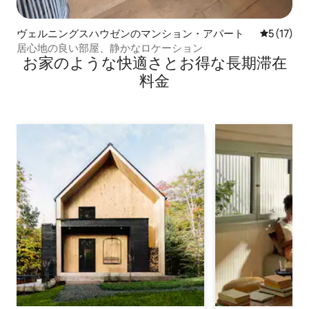
ヴェルニングスハウゼンのマンション・アパート
レビュー1
5 (17)
居心地の良い部屋、静かなロケーション
お家のような快⁠適⁠さ⁠とお⁠得⁠な長⁠期⁠滞⁠在
料⁠金