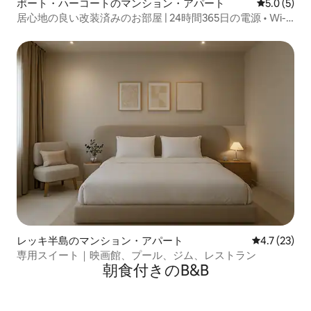
ポート・ハーコートのマンション・アパート
レビュー5
5.0 (5)
居心地の良い改装済みのお部屋 | 24時間365日の電源 • Wi-Fi
• 安全
レッキ半島のマンション・アパート
レビュー23
4.7 (23)
専用スイート｜映画館、プール、ジム、レストラン
朝食付きのB&B