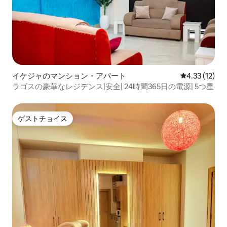
イケジャのマンション・アパート
レビュー12件
4.33 (12)
ラゴスの豪華なレジデンス|安全| 24時間365日の電源| 5つ星
ゲストチョイス
ゲストチョイス