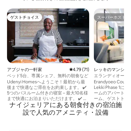
ゲストチョイス
スーパーホスト
ゲストチョイス
スーパーホスト
アブジャの一軒家
レビュー71件、5つ星中4.79
4.79 (71)
レッキのマンショ
ベッド5台、専属シェフ、無料の朝食など
エランディオーエオ
キフェーズ1の2ベ
Udenyi Homesへようこそ！最初から最
Erandyoeo C
後まで快適なご滞在をお約束します。 ✔️
Lekki Phase
5つのバスルーム付きの寝室 – 最大10名様
ームのアパートです。 •2つの専
まで快適にお泊まりいただけます。 ✔️ 無
ーム、ゲストトイ
ナイジェリアにある朝食付きの宿泊施
料の食事 – 感謝の気持ちとして無料の食
クスできる屋上テラ
事を提供 ✔️ プライベートシェフサービス
ーサービスとアイ
設で人気のアメニティ・設備
– シェフのAnnがご要望に応じて美味しい
らにラゴスで最速
お食事をご用意します。 ✔️ 24時間年中無
潔な浄水。 • 24
休の電力＆Starlink Wi-Fi – 信頼できる電
ートエステートセ