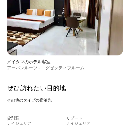
メイタマのホテル客室
アーバンルーツ - エグゼクティブルーム
ぜひ訪⁠れ⁠た⁠い目⁠的⁠地
その他のタ⁠イ⁠プ⁠の宿⁠泊⁠先
貸別荘
リゾート
ナイジェリア
ナイジェリア