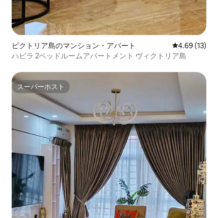
ビクトリア島のマンション・アパート
レビュー13件
4.69 (13)
ハビラ 2ベッドルームアパートメント ヴィクトリア島
スーパーホスト
スーパーホスト