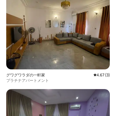
グワグワラダの一軒家
レビュー3件
4.67 (3)
プラチナアパートメント