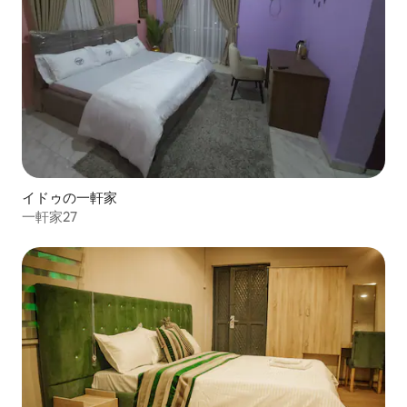
イドゥの一軒家
一軒家27