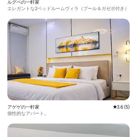
ルグベの一軒家
エレガントな2ベッドルームヴィラ（プール＆ガゼボ付き）
アゲゲの一軒家
レビュー5
3.6 (5)
個性的なアパート。