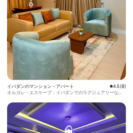
イバダンのマンション・アパート
レビュー8
4.5 (8)
オルヨレ・エスケープ：イバダンでのラグジュアリーな滞
在