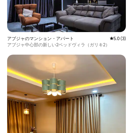
アブジャのマンション・アパート
レビュー3
5.0 (3)
アブジャ中心部の新しい2ベッドヴィラ（ガリキ2）