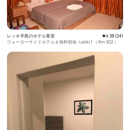
レッキ半島のホテル客室
レビュー24件
4.38 (24)
ウォーターサイドホテル＆無料朝食- Lekki 1 （ Rm 302 ）