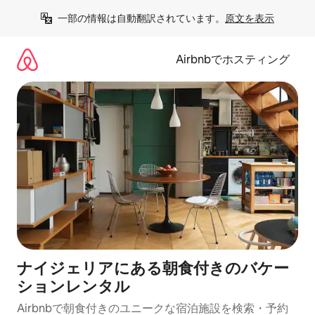
コ
一部の情報は自動翻訳されています。
原文を表示
ン
テ
ン
Airbnbでホスティング
ツ
に
ス
キ
ッ
プ
ナイジェリアにある朝食付きのバケー
ションレンタル
Airbnbで朝食付きのユニークな宿泊施設を検索・予約