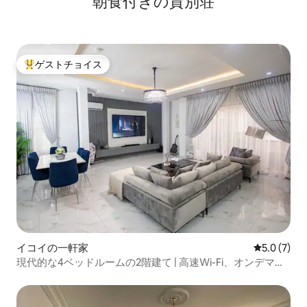
朝食付きの貸別荘
ゲストチョイス
大好評のゲストチョイスです。
イコイの一軒家
レビュー7
5.0 (7)
現代的な4ベッドルームの2階建て | 高速Wi-Fi、オンデマン
ドシェフ