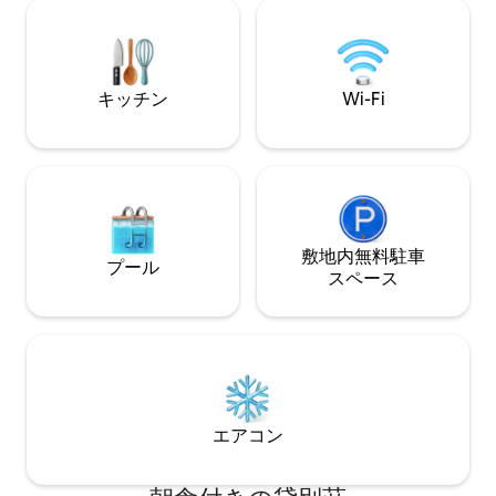
気＆ネットワーク ✔️ハウスキーピング–ご
ポリシーのプレゼン
滞在中はお部屋を清潔に保ちます。 ✔️ 家
イフ、高級レスト
具付きのお家 – お家に必要なものがすべ
要、ラゴスの最高
て揃っています。 ✔️ 最高のロケーション
です！ 暖かい雰囲気と快適な環境で、思
– 静かで安全なエステート内
い出に残る滞在を
キッチン
Wi-Fi
敷地内無料駐⁠車
プール
ス⁠ペ⁠ー⁠ス
エアコン