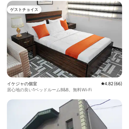
ゲストチョイス
ゲストチョイス
イケジャの個室
レビュー66件
4.82 (66)
居心地の良い1ベッドルームB&B。無料Wi-Fi