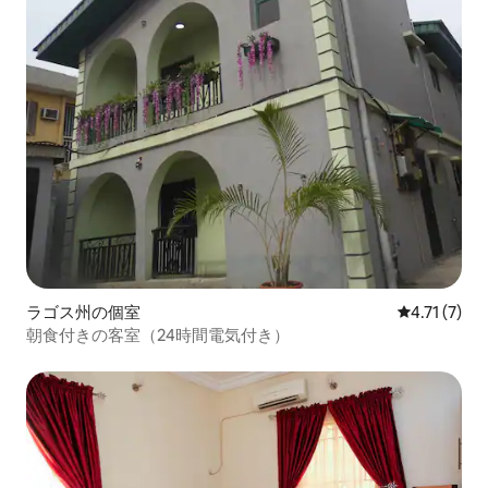
ラゴス州の個室
レビュー7件
4.71 (7)
朝食付きの客室（24時間電気付き）