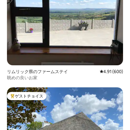
リムリック県のファームステイ
レビュー600件
4.91 (600)
眺めの良いお家
ゲストチョイス
大好評のゲストチョイスです。