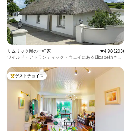
リムリック県の一軒家
レビュー203件
4.98 (203)
ワイルド・アトランティック・ウェイにあるElizabethさん
の茅葺きコテージ
ゲストチョイス
大好評のゲストチョイスです。