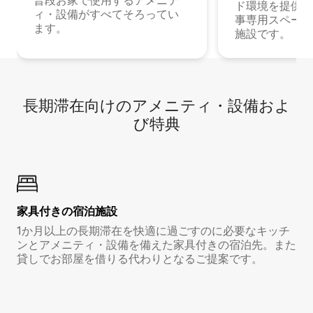
普段お家で使用するアメニテ
ド環境を提供する
ィ・設備がすべてそろってい
事専用スペース
ます。
施設です。
長期滞在向け⁠のア⁠メ⁠ニ⁠テ⁠ィ⁠・設⁠備⁠およ
び特⁠典
家具付き⁠の宿⁠泊⁠施⁠設
1か月以上の長期滞在を快適に過ごすのに必要なキッチ
ンとアメニティ・設備を備えた家具付きの宿泊先。また
貸しでお部屋を借りる代わりとなるご提案です。