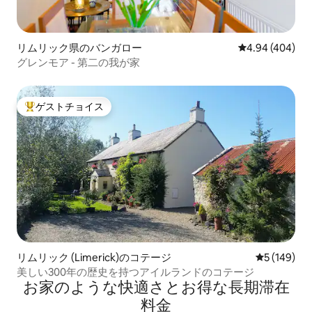
リムリック県のバンガロー
レビュー404件
4.94 (404)
グレンモア - 第二の我が家
ゲストチョイス
大好評のゲストチョイスです。
リムリック (Limerick)のコテージ
レビュー14
5 (149)
美しい300年の歴史を持つアイルランドのコテージ
お家のような快⁠適⁠さ⁠とお⁠得⁠な長⁠期⁠滞⁠在
料⁠金