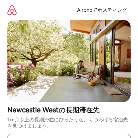
コ
ン
Airbnbでホスティング
テ
ン
ツ
に
ス
キ
ッ
プ
Newcastle Westの長期滞在先
1か月以上の長期滞在にぴったりな、くつろげる宿泊先
を見つけましょう。