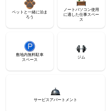
ノートパソコン使用
ペットと一緒に泊ま
に適した仕事スペー
ろう
ス
敷地内無料駐⁠車
ジム
ス⁠ペ⁠ー⁠ス
サービスアパートメント