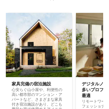
家具完備の宿⁠泊⁠施⁠設
デジタルノマド
多⁠いプ⁠ロ⁠フ⁠ェ⁠
心安らぐ山小屋や、利便性の
高い都市部のマンション・ア
最⁠適
パートなど、さまざまな家具
リモートワーク
付き宿泊施設があり、どこも
フェッショナル