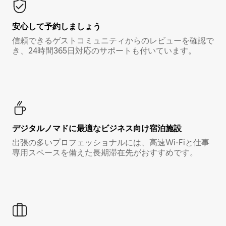
安心して予約しましょう
信頼できるゲストコミュニティからのレビューを確認で
き、24時間365日対応のサポートも付いています。
デジタルノマド⁠に最⁠適⁠なビ⁠ジ⁠ネ⁠ス⁠向⁠け宿⁠泊⁠施⁠設
出張の多いプロフェッショナルには、高速Wi-Fiと仕事
専用スペースを備えた長期滞在先がおすすめです。