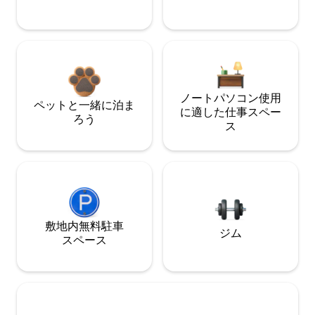
ノートパソコン使用
ペットと一緒に泊ま
に適した仕事スペー
ろう
ス
敷地内無料駐⁠車
ジム
ス⁠ペ⁠ー⁠ス