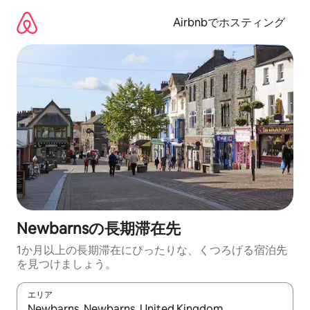
コ
ン
Airbnbでホスティング
テ
ン
ツ
に
ス
キ
ッ
プ
Newbarnsの長期滞在先
1か月以上の長期滞在にぴったりな、くつろげる宿泊先
を見つけましょう。
エリア
検索結果が表示されたら、上下の矢印キーを使って移動するか、