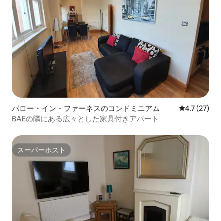
バロー・イン・ファーネスのコンドミニアム
レビュー27
4.7 (27)
BAEの隣にある広々とした家具付きアパート
スーパーホスト
スーパーホスト