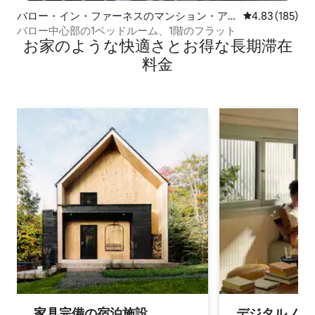
バロー・イン・ファーネスのマンション・ア
レビュー185件
4.83 (185)
パート
バロー中心部の1ベッドルーム、1階のフラット
お家のような快⁠適⁠さ⁠とお⁠得⁠な長⁠期⁠滞⁠在
料⁠金
家具完備の宿⁠泊⁠施⁠設
デジタルノマド