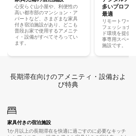
多⁠いプ⁠ロ⁠フ⁠ェ⁠
心安らぐ山小屋や、利便性の
高い都市部のマンション・ア
最⁠適
パートなど、さまざまな家具
リモートワーク
付き宿泊施設があり、どこも
フェッショナル
普段お家で使用するアメニテ
ド環境を提供する
ィ・設備がすべてそろってい
事専用スペース
ます。
施設です。
長期滞在向け⁠のア⁠メ⁠ニ⁠テ⁠ィ⁠・設⁠備⁠およ
び特⁠典
家具付き⁠の宿⁠泊⁠施⁠設
1か月以上の長期滞在を快適に過ごすのに必要なキッチ