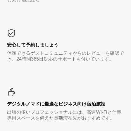
安心して予約しましょう
信頼できるゲストコミュニティからのレビューを確認で
き、24時間365日対応のサポートも付いています。
デジタルノマド⁠に最⁠適⁠なビ⁠ジ⁠ネ⁠ス⁠向⁠け宿⁠泊⁠施⁠設
出張の多いプロフェッショナルには、高速Wi-Fiと仕事
専用スペースを備えた長期滞在先がおすすめです。