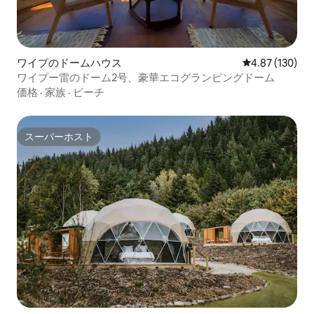
ワイプのドームハウス
レビュー130件
4.87 (130)
ワイプー雷のドーム2号、豪華エコグランピングドーム
価格
·
家族
·
ビーチ
スーパーホスト
スーパーホスト