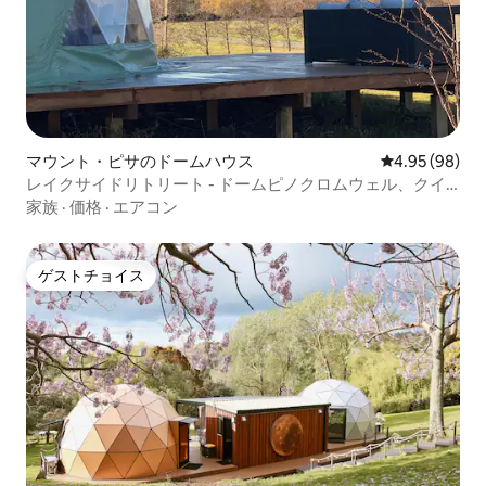
マウント・ピサのドームハウス
レビュー98件
4.95 (98)
レイクサイドリトリート - ドームピノクロムウェル、クイ
ーンズタウン
家族
·
価格
·
エアコン
ゲストチョイス
ゲストチョイス