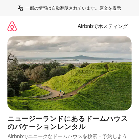
コ
一部の情報は自動翻訳されています。
原文を表示
ン
テ
ン
Airbnbでホスティング
ツ
に
ス
キ
ッ
プ
ニュージーランドにあるドームハウス
のバケーションレンタル
Airbnbでユニークなドームハウスを検索・予約しよう