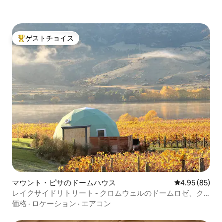
ゲストチョイス
大好評のゲストチョイスです。
マウント・ピサのドームハウス
レビュー85件
4.95 (85)
レイクサイドリトリート - クロムウェルのドームロゼ、ク
イーンズタウン
価格
·
ロケーション
·
エアコン