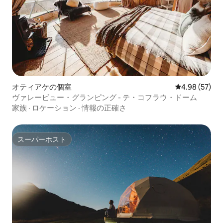
オティアケの個室
レビュー57件
4.98 (57)
ヴァレービュー・グランピング - テ・コフラウ・ドーム
家族
·
ロケーション
·
情報の正確さ
スーパーホスト
スーパーホスト