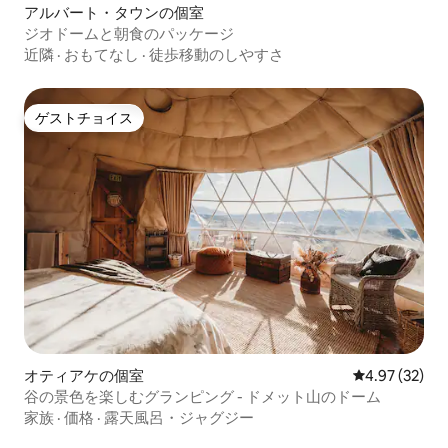
アルバート・タウンの個室
ジオドームと朝食のパッケージ
近隣
·
おもてなし
·
徒歩移動のしやすさ
ゲストチョイス
ゲストチョイス
オティアケの個室
レビュー32件
4.97 (32)
谷の景色を楽しむグランピング - ドメット山のドーム
家族
·
価格
·
露天風呂・ジャグジー