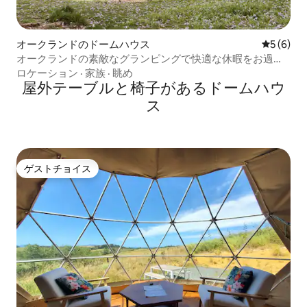
オークランドのドームハウス
レビュー
5 (6)
オークランドの素敵なグランピングで快適な休暇をお過ご
しください
ロケーション
·
家族
·
眺め
屋外テーブルと椅子があるドームハウ
ス
ゲストチョイス
ゲストチョイス