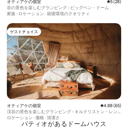
オティアケの個室
レビュー2
5 (28)
谷の景色を楽しむグランピング - ビッグベン・ドーム
家族
·
ロケーション
·
就寝環境のクオリティ
ゲストチョイス
ゲストチョイス
オティアケの個室
レビュー65件
4.88 (65)
渓谷の景色を楽しむグランピング - キルクリストン・レン
ジ・ドーム
ロケーション
·
価格
·
清潔さ
パティオがあるドームハウス