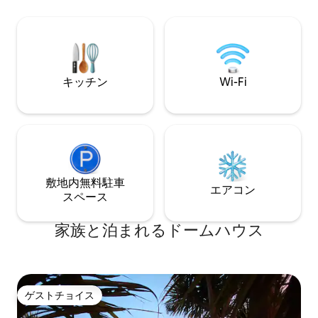
Hummingbirdのコーヒー、スマートテレ
イレシステムを使
ビ、高速Wi-Fi、そしてリラックスした午
ペットを受け入れ
後12時のチェックアウトをお楽しみくだ
でご注意ください*
さい。その後は、海岸沿いの小道や地元
のギャラリーを探索しましょう。
キッチン
Wi-Fi
敷地内無料駐⁠車
エアコン
ス⁠ペ⁠ー⁠ス
家族と泊まれるドームハウス
ゲストチョイス
ゲストチョイス