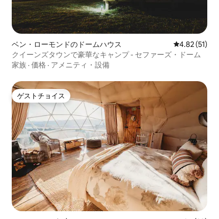
ベン・ローモンドのドームハウス
レビュー51件
4.82 (51)
クイーンズタウンで豪華なキャンプ - セファーズ・ドーム
家族
·
価格
·
アメニティ・設備
ゲストチョイス
ゲストチョイス