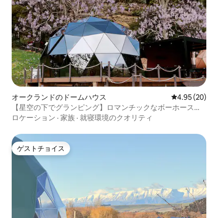
オークランドのドームハウス
レビュー20件
4.95 (20)
【星空の下でグランピング】ロマンチックなボーホースタ
イルのドームハウス
ロケーション
·
家族
·
就寝環境のクオリティ
ゲストチョイス
ゲストチョイス