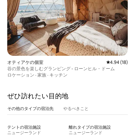
オティアケの個室
レビュー18件
4.94 (18)
谷の景色を楽しむグランピング - ローンヒル・ドーム
ロケーション
·
家族
·
キッチン
ぜひ訪⁠れ⁠た⁠い目⁠的⁠地
その他のタ⁠イ⁠プ⁠の宿⁠泊⁠先
やるべきこと
テントの宿泊施設
離れタイプの宿泊施設
ニュージーランド
ニュージーランド