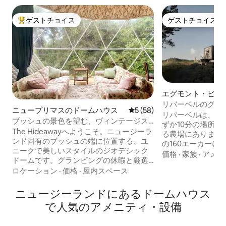
ゲストチョイス
ゲストチョイス
大好評のゲストチョイスです。
ゲストチョイス
エグモント・ビレ
ームハウス
リバーベルのグラ
ニュープリマスのドームハウス
レビュー58件、5つ星中5つ
5 (58)
リバーベルは、ニ
ブッシュの景色を望む、ヴィンテージス
ずか10分の場所
タイルのドームハウス
The Hideawayへようこそ。ニュージーラ
る農場にあります。 マンガオラカ川
ンド固有のブッシュの端に位置する、ユ
の160エーカーに
ニークで美しいスタイルのジオデシック
ング場です。 豪華に装備されたジオデシ
価格
·
家族
·
アメニ
ドームです。グランピングの休暇と厳選
ックドームには、
されたレトロな雰囲気を兼ね備えたこの
ロケーション
·
価格
·
屋内スペース
いており、魅力的
プライベートな隠れ家には、厳選された
バスルームがあります。 小屋
ヴィンテージ家具、高品質のリネンを備
ナキ山の景色を望
ニュージーランドにあるドームハウス
えたキングベッド、緑豊かな茂みを見渡
す。 リバーベル・グランピングは、カッ
で人気のアメニティ・設備
せる大きな窓があります。鳥のさえずり
プルにとって本当
で目を覚まし、設備の整ったキッチン、
ックな休暇を提供し