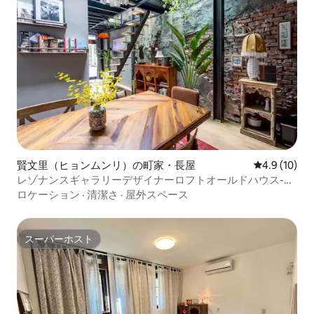
賢文里（ヒョンムンリ）の町家・長屋
レビュー10
4.9 (10)
レゾナンスギャラリーデザイナーロフトオールドハウス-ロ
ドンナイトマーケットに近い家全体
ロケーション
·
清潔さ
·
屋外スペース
スーパーホスト
スーパーホスト