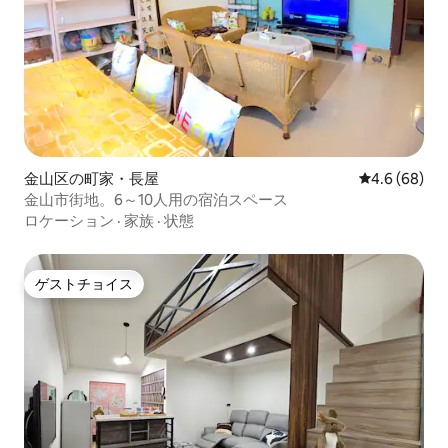
金山区の町家・長屋
レビュー68
4.6 (68)
金山市街地。6～10人用の宿泊スペース
ロケーション
·
家族
·
状態
ゲストチョイス
ゲストチョイス