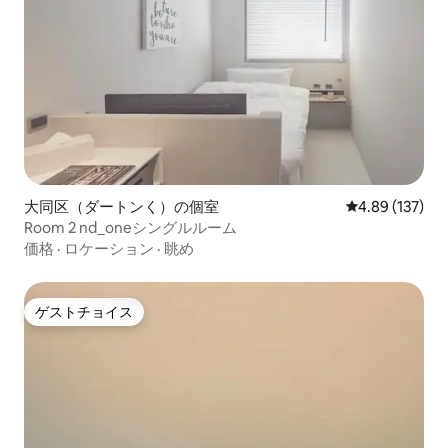
大同区（ダートンく）の個室
レビュー137件
4.89 (137)
Room 2 nd_oneシングルルーム
価格
·
ロケーション
·
眺め
ゲストチョイス
ゲストチョイス