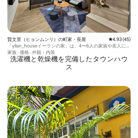
賢文里（ヒョンムンリ）の町家・長屋
レビュー45件
4.93 (45)
「yilan_houseイーランの家」は、4〜6人の家族や友人に適
しており、スーパー、ナイトマーケット、お土産のお店、
家族
·
価格
·
外観・内装
ランドリー、薬局などが近くにあります。
洗濯機と乾燥機を完備したタウンハウ
ス