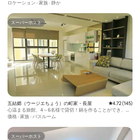
能、羅東夜市まで車で10分
ロケーション
·
家族
·
静か
スーパーホスト
スーパーホスト
五結郷（ウージエちょう）の町家・長屋
レビュー145件
4.72 (145)
心温まる旅館、4～6名様で貸切！鍋を作ることができ、麻
雀をすることができます（標準ベッド4名様、追加ベッド2
価格
·
家族
·
バスルーム
名様）
スーパーホスト
スーパーホスト