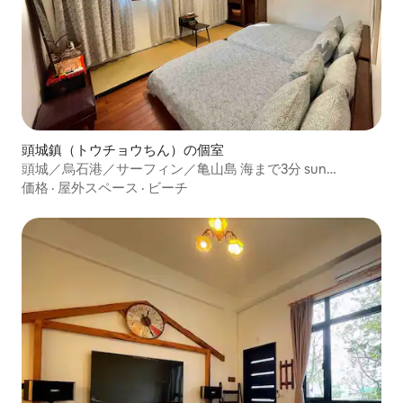
頭城鎮（トウチョウちん）の個室
頭城／烏石港／サーフィン／亀山島 海まで3分 sun
moment 猫たちとリラックス（猫のいる民宿）4人用エレ
価格
·
屋外スペース
·
ビーチ
ガントな客室