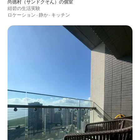
尚德村（サンドクそん）の個室
紺碧の生活実験
ロケーション
·
静か
·
キッチン