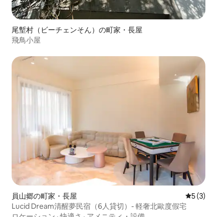
尾塹村（ビーチェンそん）の町家・長屋
飛鳥小屋
員山郷の町家・長屋
レビュー
5 (3)
Lucid Dream清醒夢民宿（6人貸切）- 軽奢北歐度假宅
ロケーション
·
快適さ
·
アメニティ・設備