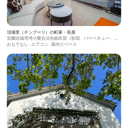
頂埔里（チンプーリ）の町家・長屋
宜蘭頭城湾湾小鷺合法包栋民宿（歌唱、バーベキュー、電
動麻雀）快適なリビングルームと屋外バーベキュー設備
おもてなし
·
エアコン
·
屋内スペース