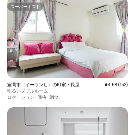
スーパーホスト
スーパーホスト
宜蘭市（イーランし）の町家・長屋
レビュー152件
4.68 (152)
明るいダブルルーム
ロケーション
·
価格
·
朝食