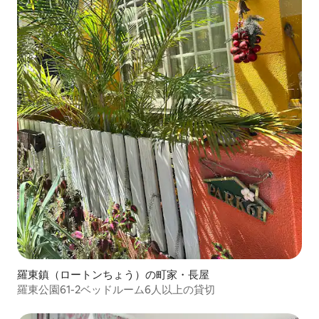
羅東鎮（ロートンちょう）の町家・長屋
羅東公園61-2ベッドルーム6人以上の貸切