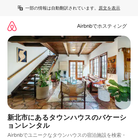
コ
一部の情報は自動翻訳されています。
原文を表示
ン
テ
ン
Airbnbでホスティング
ツ
に
ス
キ
ッ
プ
新北市にあるタウンハウスのバケーシ
ョンレンタル
Airbnbでユニークなタウンハウスの宿泊施設を検索・