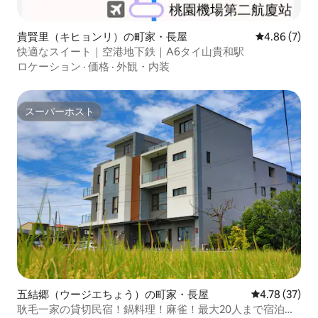
貴賢里（キヒョンリ）の町家・長屋
レビュー7件
4.86 (7)
快適なスイート｜空港地下鉄｜A6タイ山貴和駅
ロケーション
·
価格
·
外観・内装
スーパーホスト
スーパーホスト
五結郷（ウージエちょう）の町家・長屋
レビュー37件
4.78 (37)
耿毛一家の貸切民宿！鍋料理！麻雀！最大20人まで宿泊可