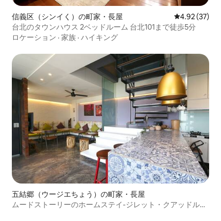
信義区（シンイく）の町家・長屋
レビュー37件
4.92 (37)
台北のタウンハウス 2ベッドルーム 台北101まで徒歩5分
ロケーション
·
家族
·
ハイキング
五結郷（ウージエちょう）の町家・長屋
ムードストーリーのホームステイ-ジレット・クアッドルー
ム