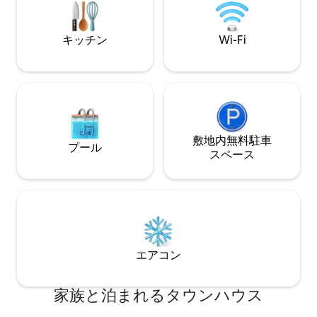
から徒歩30秒で羅東夜市のグルメエリア
重いスーツケース
に到着 ＊運転するお客様：町役場の大型
周辺に預けてくだ
駐車場の駐車券をご利用いただけます〜
を回避できます 提
キッチン
Wi-Fi
追加料金はかかりません。徒歩約2分で
無料のNetflix、D
す！ ＊バイクに乗るお友達：レンタカー
家電、キッチン、D
会社と提携して、レンタカーが10％オ
アンの方は事前に
フ！ （周辺には駐車場がたくさんありま
されていないもの
す。民宿の前にも駐車できます。駐車の
ル、バスタオル、
心配はありません！） ＊この宿泊先には
くし、かみそり、
朝食は含まれていません ＊すべてのゲス
キャップ） 注：
トを親切に歓迎し、人気のある観光スポ
敷地内無料駐⁠車
ュニティには階段
プール
ットの旅行情報を提供します。 ＊宿泊施
ス⁠ペ⁠ー⁠ス
犬や猫が出入りし
設にはエレベーターが「ありません」の
入ってきません）
で、階段を登る必要があります 「追加人
どの小動物が避け
数/ベッドサービス：1人追加で500ドル、
写真は実際の光で
3歳未満のお子様はベッドなしで300ドル
によって室内の光
の清掃料金」 ＊各階に1部屋あり、他のゲ
す。ご了承いただ
ストとのやり取りはありません ＊ナイト
をお控えください
マーケットは賑やかなエリアで、アクテ
影は受け付けてお
エアコン
ィビティもたくさんあります。防音につ
ください
いては、気密窓を追加で設置しており、
部屋には耳栓も用意しています。睡眠の
家族と泊まれるタウンハウス
質が高く、防音が完璧なゲストの方は、
郊外の宿泊先を予約することをお勧めし