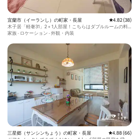
宜蘭市（イーランし）の町家・長屋
レビュー38件
4.82 (38)
木子居「軽奢31」2 + 1人部屋！️こちらはダブルルームの料
金です。3人でのご宿泊やツインベッドが必要な場合は、追
家族
·
ロケーション
·
外観・内装
加料金がかかります。
三星郷（サンシンちょう）の町家・長屋
レビュー66件
4.88 (66)