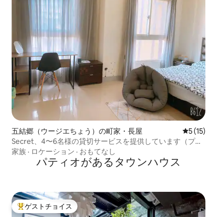
五結郷（ウージエちょう）の町家・長屋
レビュー1
5 (15)
Secret、4〜6名様の貸切サービスを提供しています（プラ
イベートレッスンの割引価格についてお問い合わせくださ
家族
·
ロケーション
·
おもてなし
い😊）
パティオがあるタウンハウス
ゲストチョイス
大好評のゲストチョイスです。