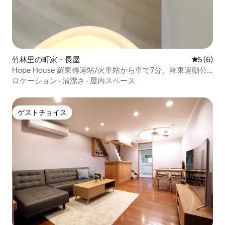
竹林里の町家・長屋
レビュー
5 (6)
Hope House 羅東轉運站/火車站から車で7分、羅東運動公
園から車で5分
ロケーション
·
清潔さ
·
屋内スペース
ゲストチョイス
ゲストチョイス