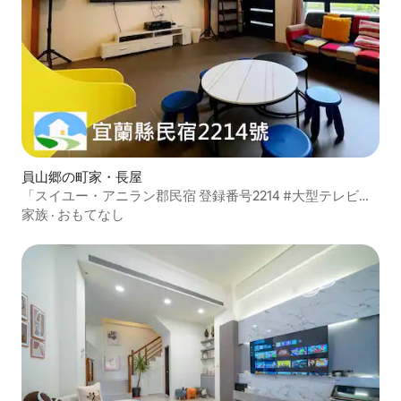
員山郷の町家・長屋
「スイユー・アニラン郡民宿 登録番号2214 #大型テレビ画
面、KTVカラオケ、滑り台、専用バスルーム、パーティー
家族
·
おもてなし
可、ガレージ