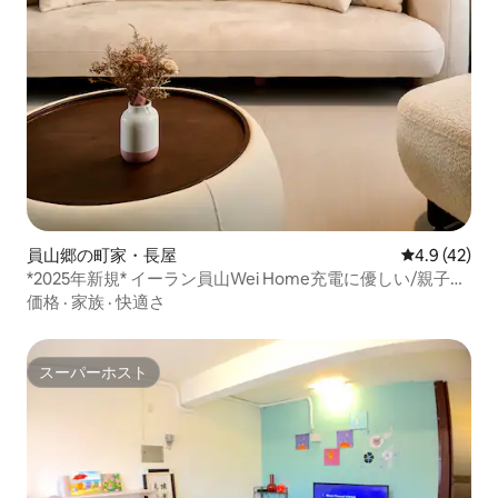
員山郷の町家・長屋
レビュー42
4.9 (42)
*2025年新規* イーラン員山Wei Home充電に優しい/親子写
真/週歳パーティー
価格
·
家族
·
快適さ
スーパーホスト
スーパーホスト