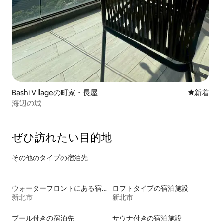
Bashi Villageの町家・長屋
新しい宿
新着
海辺の城
ぜひ訪⁠れ⁠た⁠い目⁠的⁠地
その他のタ⁠イ⁠プ⁠の宿⁠泊⁠先
ウォーターフロントにある宿泊施設
ロフトタイプの宿泊施設
新北市
新北市
プール付きの宿泊先
サウナ付きの宿泊施設