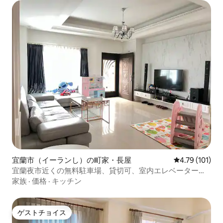
宜蘭市（イーランし）の町家・長屋
レビュー101
4.79 (101)
宜蘭夜市近くの無料駐車場、貸切可、室内エレベーター、
8〜12人用の客室、高速道路車を室内に置くことができま
家族
·
価格
·
キッチン
す、重機環島
ゲストチョイス
ゲストチョイス