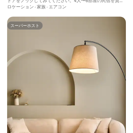
ドアをノックしてみてください。4人〜6部屋の民宿を貸切
でご利用いただけます。
ロケーション
·
家族
·
エアコン
スーパーホスト
スーパーホスト