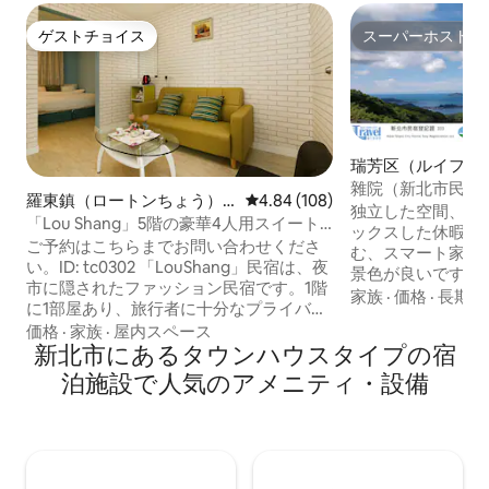
ゲストチョイス
スーパーホスト
ゲストチョイス
スーパーホスト
瑞芳区（ルイファ
家・長屋
雜院（新北市民泊番
羅東鎮（ロートンちょう）
レビュー108件、5つ星中4.84
4.84 (108)
独立した空間、清
の町家・長屋
「Lou Shang」5階の豪華4人用スイート
ックスした休暇、
～羅東夜市内（追加予約可）、広々とし
ご予約はこちらまでお問い合わせくださ
む、スマート家電
たスペースに無料駐車券付き、駅まで徒
い。ID: tc0302 「LouShang」民宿は、夜
景色が良いですが
歩で行けます
市に隠されたファッション民宿です。1階
りするには階段を
家族
·
価格
·
長期滞
に1部屋あり、旅行者に十分なプライバシ
建物全体がオゾン
ーを提供します。客室は広々としてお
価格
·
家族
·
屋内スペース
予約を受け付ける
り、小さなリビングルームも備わってい
新北市にあるタウンハウスタイプの宿
空室の日付をまず
ます。客室を探索したり、1日の戦利品を
い。 （最大宿泊人
泊施設で人気のアメニティ・設備
整理したりしても、同伴者の睡眠を邪魔
インベッド1組、
することはありません。 交通の便がとて
ルソファベッド、
も良く、羅東駅まで徒歩約10〜15分で、
アにありません。 
羅東鎮内には無料の観光バスがあり、駅
の場合は、ベッド1
からもシャトルバスがあります。 ＊階下
2名様以上の場合