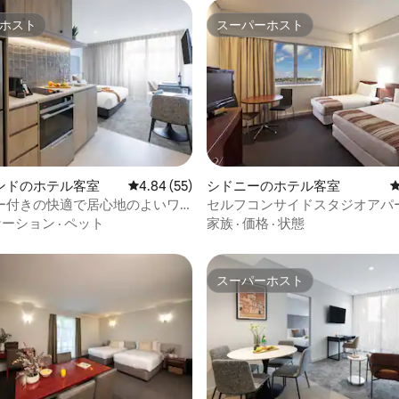
ホスト
スーパーホスト
ホスト
スーパーホスト
ンドのホテル客室
レビュー55件、5つ星中4.84つ星の平均評価
4.84 (55)
シドニーのホテル客室
4.65つ星の平均評価
ー付きの快適で居心地のよいワ
セルフコンサイドスタジオアパ
のマンション・アパート
ト-最大4名様まで宿泊可能
ケーション
·
ペット
家族
·
価格
·
状態
スーパーホスト
スーパーホスト