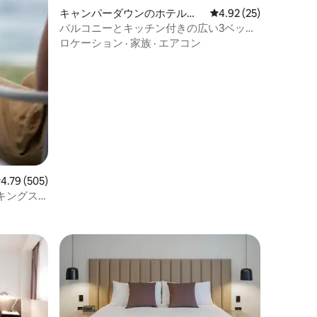
キャンパーダウンのホテル客
レビュー25件、5つ星
4.92 (25)
室
バルコニーとキッチン付きの広い3ベッド
ルームアパート
ロケーション
·
家族
·
エアコン
レビュー505件、5つ星中4.79つ星の平均評価
4.79 (505)
キングス