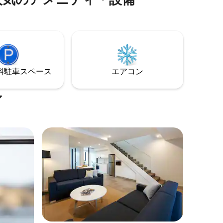
トを含む68棟のサービスアパートメント
同伴の旅
があります。クエスト・グリフィスのサ
認くださ
ービスアパートメントスタイルのホテル
適用されま
の客室は、短期滞在にも長期滞在にも最
また、ペ
適で、リラックスした快適なグリフィス
書に署名
の宿泊体験を提供します。 電気自動車充
認または
電器をご用意しております。
接ご連絡
⁠車ス⁠ペ⁠ー⁠ス
エアコン
ル