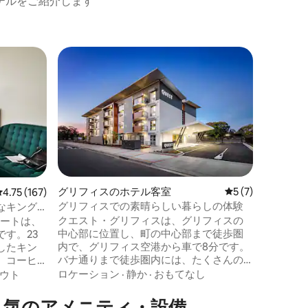
テルをご紹介します
バイロン
スーパ
スーパ
2ベッド
セントラ
完全に自
は、ビー
ストリー
ンソンス
心部にあり、便
ロケーシ
トラルは
最高のコ
います。
グリフィスのホテル客室
レビュー7件、5
5 (7)
レビュー167件、5つ星中4.75つ星の平均評価
4.75 (167)
ゾートテ
グリフィスでの素晴らしい暮らしの体験
なキング
ロピカル
クエスト・グリフィスは、グリフィスの
イートは、
設は手頃
中心部に位置し、町の中心部まで徒歩圏
す。23
ロンベイ
内で、グリフィス空港から車で8分です。
したキン
ィビティ
バナ通りまで徒歩圏内には、たくさんの
、コーヒ
す。
お店、カフェ、ギャラリーが揃っていま
法でご滞
ロケーション
·
静か
·
おもてなし
ウト
す。グリフィス基地病院、TAFE。 スタジ
ルテレビ
オ、1、2、3ベッドルームのアパートメン
エリアでく
人気のアメニティ・設備