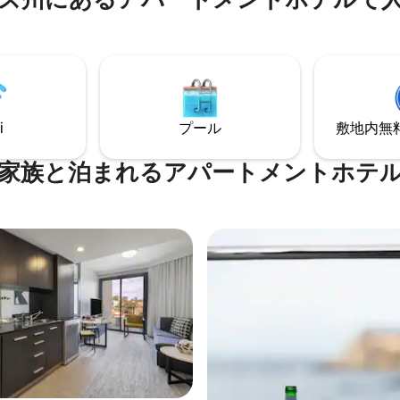
ネットアクセスが備わっていま
つろぐこともできます。 ペット
行ですか？ハウスルールをご確
をご確認ください。1泊あたり50
い。ペット料金として$250が
ット料金がかかり（チェックイ
す（チェックイン時に請求）。
求）、ペットに関する同意書／
ットに関する契約書／免責同意
書に署名する必要があります。
する必要があります。事前に確
認または記入する場合は、ホテ
記入する場合は、ホテルまで直
接お問い合わせください。
ください。
i
プール
敷地内無料駐
家族と泊まれるアパートメントホテ