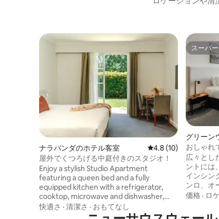
ロケーションや清
スーパー
スーパー
グリーン
おしゃれ
ナラバンダのホテル客室
レビュー10件、5つ星
4.8 (10)
ーム
広々とし
屋外でくつろげる中庭付きのスタジオ！
ントには
Enjoy a stylish Studio Apartment
インシン
featuring a queen bed and a fully
ンロ、オ
equipped kitchen with a refrigerator,
備えたフ
価格
·
ロ
cooktop, microwave and dishwasher,
す。ラン
plus tea and coffee facilities. With the
快適さ
·
清潔さ
·
おもてなし
ク、ダイ
convenience of an in-room washer and
ニューサウスウェール