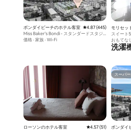
ボンダイビーチのホテル客室
レビュー445件、5つ星
4.87 (445)
モリセッ
Miss Baker's Bondi - スタンダードスタジ
スイート5
オ
ャスター
価格
·
家族
·
Wi-Fi
おもてな
洗濯
スーパー
スーパー
ローソンのホテル客室
レビュー51件、5つ星中
4.57 (51)
ボンダイ