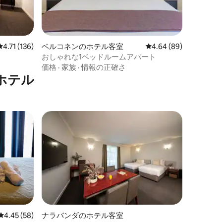
レビュー136件、5つ星中4.71つ星の平均評価
4.71 (136)
ベルコネンのホテル客室
レビュー89件、5つ星
4.64 (89)
おしゃれな1ベッドルームアパート
価格
·
家族
·
情報の正確さ
ホテル
レビュー58件、5つ星中4.45つ星の平均評価
4.45 (58)
ナラバンダのホテル客室