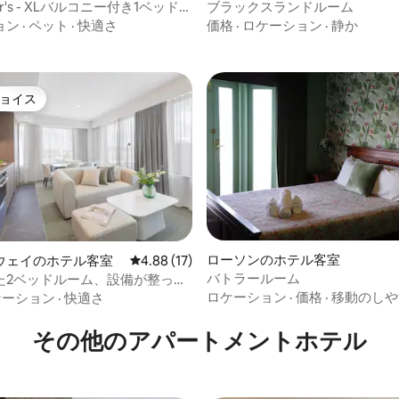
aker's - XLバルコニー付き1ベッドル
ブラックスランドルーム
ートメント
ョン
·
ペット
·
快適さ
価格
·
ロケーション
·
静か
ョイス
ョイス
4.24つ星の平均評価
ローソンのホテル客室
ウェイのホテル客室
レビュー17件、5つ星中4.88つ星の平均評価
4.88 (17)
バトラールーム
た2ベッドルーム、設備が整って
ロケーション
·
価格
·
移動のしや
ケーション
·
快適さ
その他のアパートメントホテル