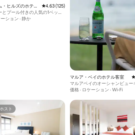
つ星中5つ星の平均評価
ム・ヒルズのホテル
レビュー125件、5つ星中4.63つ星の平均評価
4.63 (125)
ーとプール付きの人気の1ベッド
パート
ケーション
·
静か
マルア・ベイのホテル客室
マルアベイのオーシャンビュー
タジオ
価格
·
ロケーション
·
Wi-Fi
ホスト
ホスト