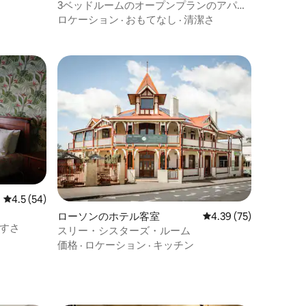
3ベッドルームのオープンプランのアパー
ト、グループに最適
ロケーション
·
おもてなし
·
清潔さ
レビュー54件、5つ星中4.5つ星の平均評価
4.5 (54)
ローソンのホテル客室
レビュー75件、5つ星
4.39 (75)
すさ
スリー・シスターズ・ルーム
価格
·
ロケーション
·
キッチン