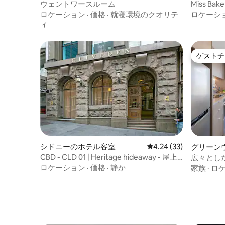
ウェントワースルーム
Miss B
ームアパ
ロケーション
·
価格
·
就寝環境のクオリテ
ロケーシ
ィ
ゲストチ
ゲストチ
シドニーのホテル客室
レビュー33件、5つ星中
4.24 (33)
グリーン
CBD - CLD 01 | Heritage hideaway - 屋上
広々とし
プール
いて便利
ロケーション
·
価格
·
静か
家族
·
ロ