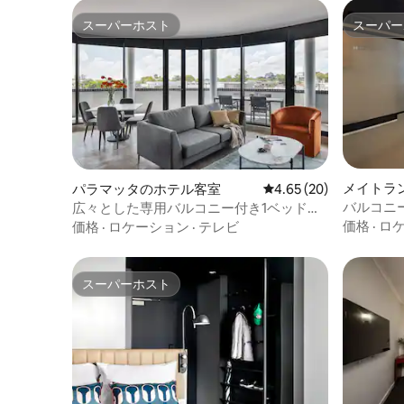
スーパーホスト
スーパー
スーパーホスト
スーパー
メイトラ
パラマッタのホテル客室
レビュー20件、5つ星中
4.65 (20)
バルコニ
広々とした専用バルコニー付き1ベッドル
ンルーム
ームアパート
価格
·
ロ
価格
·
ロケーション
·
テレビ
スーパーホスト
スーパーホスト