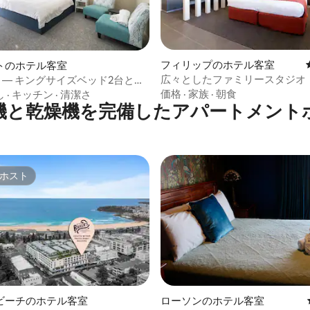
中4.87つ星の平均評価
フィリップのホテル客室
トのホテル客室
広々としたファミリースタジオ
 — キングサイズベッド2台とキ
付きシングルベッド
価格
·
家族
·
朝食
し
·
キッチン
·
清潔さ
機と乾燥機を完備したアパートメント
ホスト
ホスト
4.57つ星の平均評価
ビーチのホテル客室
ローソンのホテル客室