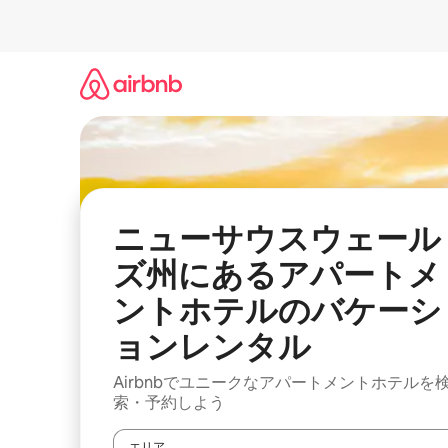
コ
ン
テ
ン
ツ
に
ス
キ
ッ
プ
ニューサウスウェール
ズ州にあるアパートメ
ントホテルのバケーシ
ョンレンタル
Airbnbでユニークなアパートメントホテルを
索・予約しよう
エリア