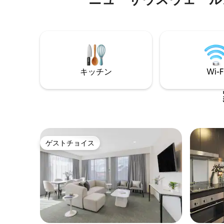
インター
dryer and a television for relaxing
す。 ペット同伴で旅行されますか？ハウ
downtime, this studio also opens to a
スルール
ground-floor private courtyard
ドルのペ
overlooking the Capital Public Golf
ン時に請
Course, making it a great option for
免責同意
guests travelling with pets.
事前に確
ルまで直
キッチン
Wi-F
ゲストチョイス
ゲストチョイス