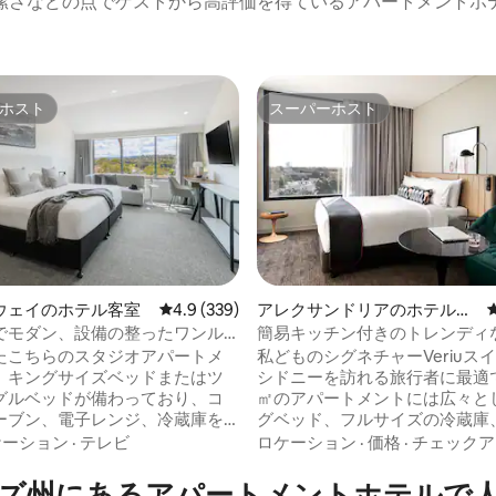
潔さなどの点でゲストから高評価を得ているアパートメントホ
ホスト
スーパーホスト
ホスト
スーパーホスト
ウェイのホテル客室
レビュー339件、5つ星中4.9つ星の平均評価
4.9 (339)
アレクサンドリアのホテル客
室
でモダン、設備の整ったワンル
簡易キッチン付きのトレンディ
中4.8つ星の平均評価
スイート
たこちらのスタジオアパートメ
私どものシグネチャーVeriuス
、キングサイズベッドまたはツ
シドニーを訪れる旅行者に最適で
グルベッドが備わっており、コ
㎡のアパートメントには広々と
ーブン、電子レンジ、冷蔵庫を
グベッド、フルサイズの冷蔵庫
ルキッチンが完備されていま
ーメーカーがあり、お好みの方
ケーション
·
テレビ
ロケーション
·
価格
·
チェックア
ドリーサービス、作業用デス
在いただけます。また、ケーブ
ニングテーブル、テレビ、高速
や高速Wi-Fiを備えたリビング
ズ州にあるアパートメントホテルで