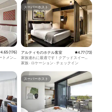
スーパーホスト
スーパーホスト
レビュー176件、5つ星中4.65つ星の平均評価
4.65 (176)
アルティモのホテル客室
レビュー73件、5つ星
4.77 (73)
ートメン
家族連れに最適です！クアッドスイー
ト、リビング、キッチン
家族
·
ロケーション
·
チェックイン
スーパーホスト
スーパーホスト