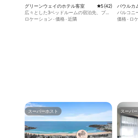
グリーンウェイのホテル客室
レビュー42件、5
5 (42)
バウルカ
客室
広々とした3ベッドルームの宿泊先、プラ
バルコニ
イベートスペースと交流スペース
ルームア
ロケーション
·
価格
·
近隣
価格
·
ロ
スーパーホスト
スーパー
スーパーホスト
スーパー