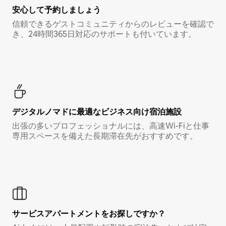
安心して予約しましょう
信頼できるゲストコミュニティからのレビューを確認で
き、24時間365日対応のサポートも付いています。
デジタルノマド⁠に最⁠適⁠なビ⁠ジ⁠ネ⁠ス⁠向⁠け宿⁠泊⁠施⁠設
出張の多いプロフェッショナルには、高速Wi-Fiと仕事
専用スペースを備えた長期滞在先がおすすめです。
サービスアパートメントをお探しですか？