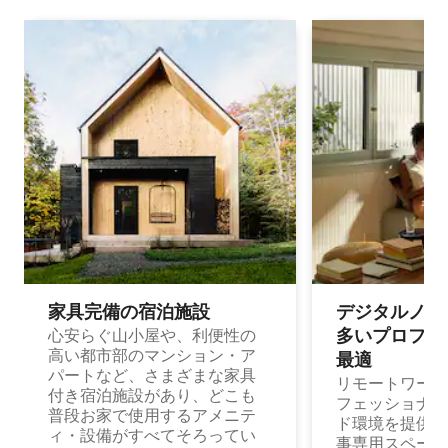
家具完備の宿⁠泊⁠施⁠設
デジタルノマド
多⁠いプ⁠ロ⁠フ⁠ェ⁠
心安らぐ山小屋や、利便性の
高い都市部のマンション・ア
最⁠適
パートなど、さまざまな家具
リモートワーク
付き宿泊施設があり、どこも
フェッショナル
普段お家で使用するアメニテ
ド環境を提供する
ィ・設備がすべてそろってい
事専用スペース