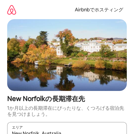
コ
ン
Airbnbでホスティング
テ
ン
ツ
に
ス
キ
ッ
プ
New Norfolkの長期滞在先
1か月以上の長期滞在にぴったりな、くつろげる宿泊先
を見つけましょう。
エリア
検索結果が表示されたら、上下の矢印キーを使って移動するか、