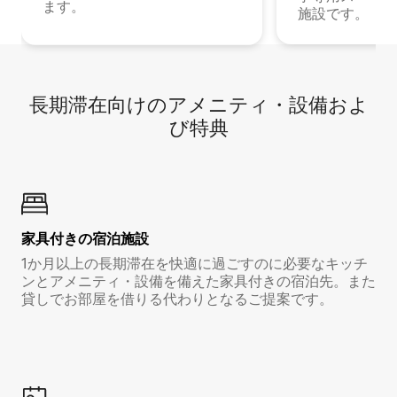
ます。
施設です。
長期滞在向け⁠のア⁠メ⁠ニ⁠テ⁠ィ⁠・設⁠備⁠およ
び特⁠典
家具付き⁠の宿⁠泊⁠施⁠設
1か月以上の長期滞在を快適に過ごすのに必要なキッチ
ンとアメニティ・設備を備えた家具付きの宿泊先。また
貸しでお部屋を借りる代わりとなるご提案です。