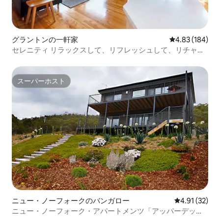
グラントンの一軒家
レビュー184件
4.83 (184)
セレニティ リラックスして、リフレッシュして、リチャー
ジしましょう。
スーパーホスト
スーパーホスト
ニュー・ノーフォークのバンガロー
レビュー32件
4.91 (32)
ニュー・ノーフォーク・アパートメンツ「アッパーデッ