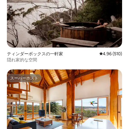
ティンダーボックスの一軒家
レビュー510件
4.96 (510)
隠れ家的な空間
スーパーホスト
スーパーホスト