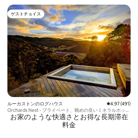
キ」
ゲストチョイス
ゲストチョイス
ルーカストンのログハウス
レビュー491件
4.97 (491)
Orchards Nest - プライベート、眺めの良いミネラルホット
お家のような快⁠適⁠さ⁠とお⁠得⁠な長⁠期⁠滞⁠在
タブ
料⁠金