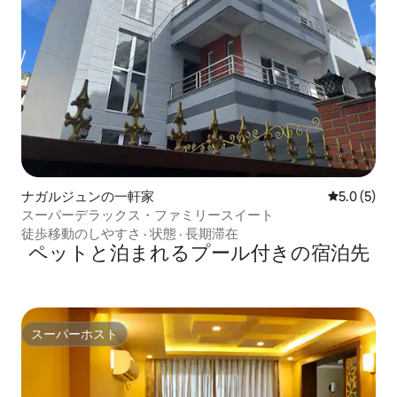
ナガルジュンの一軒家
レビュー5
5.0 (5)
スーパーデラックス・ファミリースイート
徒歩移動のしやすさ
·
状態
·
長期滞在
ペットと泊まれるプール付きの宿泊先
スーパーホスト
スーパーホスト