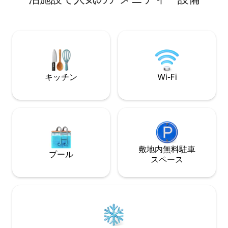
やかな静けさ、新鮮な空気を満喫するの
車場。カップル、
に最適です。高速Wi-Fiと送迎サービスを
ド、トレッカーに
ご利用いただけます。街から40分のユニ
物ロッカー）。キ
ークな聖域で、心を解放し、くつろぎ、
クイン。ホストと
充電しましょう。完全な安らぎ。
プライバシーのた
能な保証金が必要
さとネパールの温
キッチン
Wi-Fi
敷地内無料駐⁠車
プール
ス⁠ペ⁠ー⁠ス