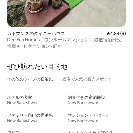
カトマンズのタイニーハウス
レビュー9件
4.89 (9)
Dee Eco Homes（ワンルームマンション） 最低宿泊日数：
3泊
快適さ
·
ロケーション
·
静か
ぜひ訪⁠れ⁠た⁠い目⁠的⁠地
その他のタ⁠イ⁠プ⁠の宿⁠泊⁠先
近場で人気の観光スポット
ホテルの客室
朝食付きの宿泊施設
New Baneshwor
New Baneshwor
ファミリー向けの宿泊先
マンション・アパート
New Baneshwor
New Baneshwor
貸別荘
ペットと泊まれる宿泊先