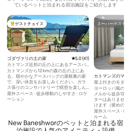
ているペットと泊まれる宿泊施設をご紹介します
ゲストチョイス
スーパーホスト
大好評のゲストチョイスです。
スーパーホスト
ゴダヴァリの土の家
レビュー41件、5つ星中5.0
5.0 (41)
カトマンズ近郊の丘の上にあるアースバ
ッグのサンクチュアリ
カトマンズから12 kmの森の丘の上にあ
カトマンズのマン
る、穏やかなアースバッグの屋根裏の家
アパート
で、深い休息をお楽しみください。ガラ
屋上付きのモダン
ス張りのコンサバトリーで瞑想を楽しん
近く
ヨーロッパ風の最
だり、緑豊かな食用植物の森の上のデッ
屋外スペース
·
徒歩移動のしやすさ
·
ロケ
メルから徒歩12分
キでくつろいだりできます。シンプルさ
ーション
ターはありません
に根ざした、静寂のために作られた愛情
けます（硬めのマ
たっぷりの宿泊先です。鳥のさえずりに
イズベッド、エア
屋外スペース
·
徒
目を覚まし、ヒマラヤの景色を眺めなが
ン、専用ワークス
ルーム
らお茶を飲んだり、森の小道を散策した
New Baneshworのペットと泊まれる宿
ンシャワー付きの
りしましょう。ゆっくりとした日々、穏
のある共用屋上テ
泊施設で人気のアメニティ・設備