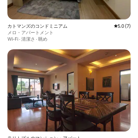
カトマンズのコンドミニアム
レビュー7
5.0 (7)
メロ・アパートメント
Wi-Fi
·
清潔さ
·
眺め