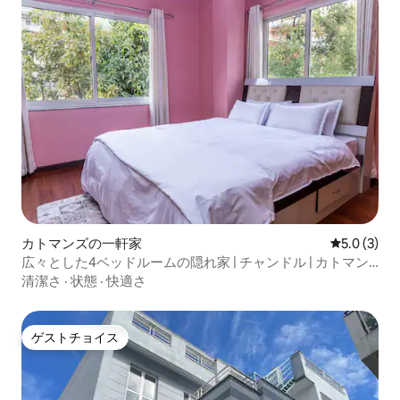
カトマンズの一軒家
レビュー3
5.0 (3)
広々とした4ベッドルームの隠れ家 | チャンドル | カトマン
ズ中心部
清潔さ
·
状態
·
快適さ
ゲストチョイス
ゲストチョイス