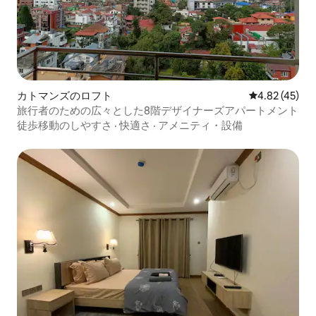
カトマンズのロフト
レビュー45件
4.82 (45)
旅行者のための広々とした8階デザイナーズアパートメント
徒歩移動のしやすさ
·
快適さ
·
アメニティ・設備