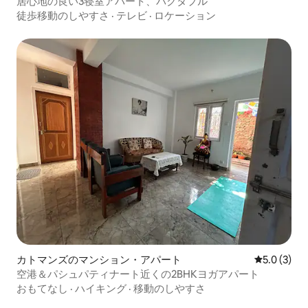
居心地の良い3寝室アパート、バクタプル
徒歩移動のしやすさ
·
テレビ
·
ロケーション
カトマンズのマンション・アパート
レビュー3
5.0 (3)
空港＆パシュパティナート近くの2BHKヨガアパート
おもてなし
·
ハイキング
·
移動のしやすさ