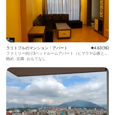
ラリトプルのマンション・アパート
レビュー16件
4.63 (16)
ファミリー向け3ベッドルームアパート（ヒマラヤ山脈と街
の眺望）
眺め
·
近隣
·
おもてなし