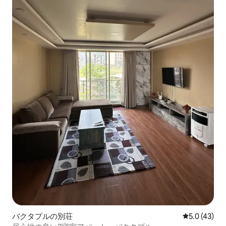
バクタプルの別荘
レビュー43
5.0 (43)