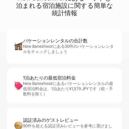
泊⁠ま⁠れ⁠る宿⁠泊⁠施⁠設⁠に関⁠す⁠る簡⁠単⁠な
統⁠計⁠情⁠報
バケーションレ⁠ン⁠タ⁠ル⁠の合⁠計⁠数
New Baneshworにある30件のバケーションレンタ
ルをチェックしましょう
1泊あたりの最⁠低⁠宿⁠泊⁠料⁠金
New Baneshworにあるバケーションレンタルの最
低宿泊料金は、1泊あたり¥1,579 JPYです（税・手
数料を除く）
認証済みのゲ⁠ス⁠ト⁠レ⁠ビ⁠ュ⁠ー
90件を超える認証済みレビューを参考に選びまし