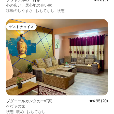
心の広い、居心地の良い家
移動のしやすさ
·
おもてなし
·
状態
ゲストチョイス
ゲストチョイス
ブダニールカンタの一軒家
レビュー20件
4.95 (20)
ケヴァの家
状態
·
眺め
·
おもてなし