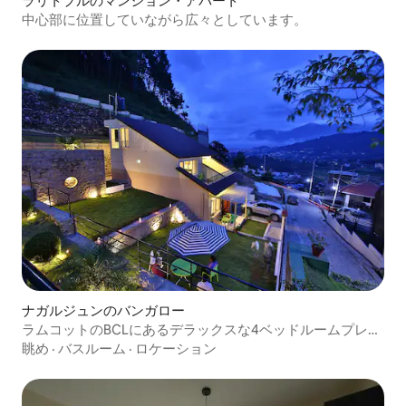
ラリトプルのマンション・アパート
中心部に位置していながら広々としています。
ナガルジュンのバンガロー
ラムコットのBCLにあるデラックスな4ベッドルームプレミ
アムヴィラ
眺め
·
バスルーム
·
ロケーション