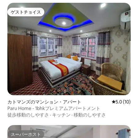
ゲストチョイス
ゲストチョイス
カトマンズのマンション・アパート
レビュー10
5.0 (10)
Paru Home - 1bhkプレミアムアパートメント
徒歩移動のしやすさ
·
キッチン
·
移動のしやすさ
スーパーホスト
スーパーホスト