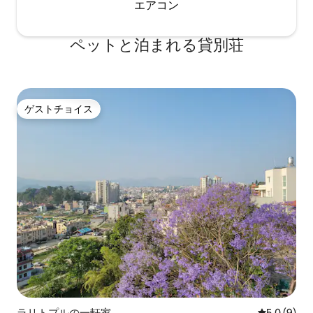
エアコン
ペットと泊まれる貸別荘
ゲストチョイス
ゲストチョイス
ラリトプルの一軒家
レビュー9
5.0 (9)