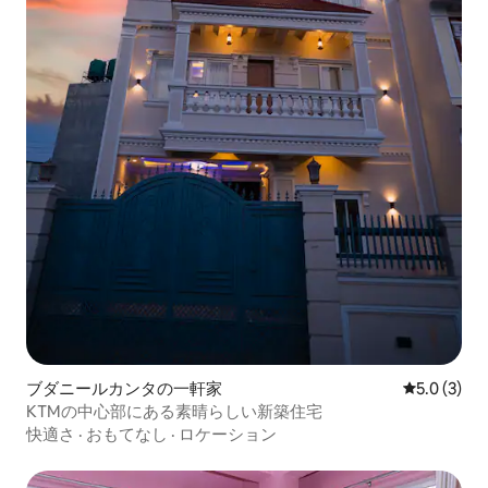
ブダニールカンタの一軒家
レビュー3
5.0 (3)
KTMの中心部にある素晴らしい新築住宅
快適さ
·
おもてなし
·
ロケーション