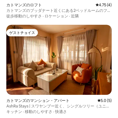
カトマンズのロフト
レビュー4件
4.75 (4)
カトマンズのブッダナート近くにある2ベッドルームのフラ
ット
徒歩移動のしやすさ
·
ロケーション
·
近隣
ゲストチョイス
ゲストチョイス
カトマンズのマンション・アパート
レビュー5
5.0 (5)
AshRa Stays | スワヤンブー近く、シングルツリー（ユニッ
ト1）
キッチン
·
移動のしやすさ
·
快適さ