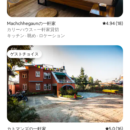
Machchhegaunの一軒家
レビュー18件
4.94 (18)
カリーハウス – 一軒家貸切
キッチン
·
眺め
·
ロケーション
ゲストチョイス
ゲストチョイス
カトマンズの一軒家
レビュー16
5.0 (16)