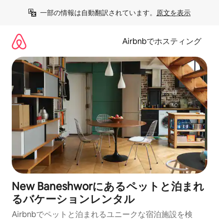
コ
一部の情報は自動翻訳されています。
原文を表示
ン
テ
ン
Airbnbでホスティング
ツ
に
ス
キ
ッ
プ
New Baneshworにあるペットと泊まれ
るバケーションレンタル
Airbnbでペットと泊まれるユニークな宿泊施設を検