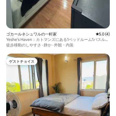
ゴカールネシュワルの一軒家
レビュー4
5.0 (4)
Yeshe's Haven：カトマンズにある1ベッドルーム1バスルー
ム1キッチンのマンション・アパート
徒歩移動のしやすさ
·
静か
·
外観・内装
ゲストチョイス
ゲストチョイス