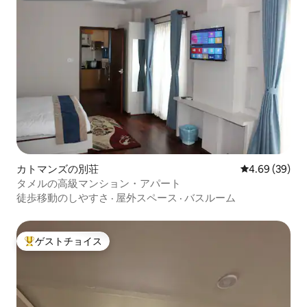
カトマンズの別荘
レビュー39件
4.69 (39)
タメルの高級マンション・アパート
徒歩移動のしやすさ
·
屋外スペース
·
バスルーム
ゲストチョイス
大好評のゲストチョイスです。