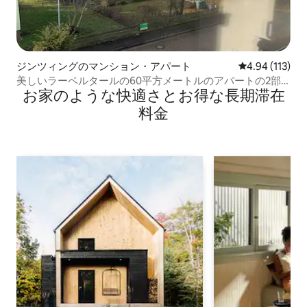
ジンツィングのマンション・アパート
レビュー113件
4.94 (113)
美しいラーベルタールの60平方メートルのアパートの2部
お家のような快⁠適⁠さ⁠とお⁠得⁠な長⁠期⁠滞⁠在
屋
料⁠金