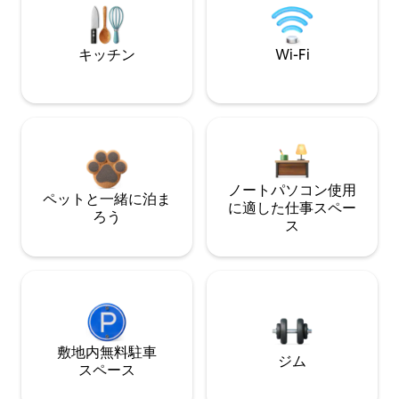
キッチン
Wi-Fi
ノートパソコン使用
ペットと一緒に泊ま
に適した仕事スペー
ろう
ス
敷地内無料駐⁠車
ジム
ス⁠ペ⁠ー⁠ス