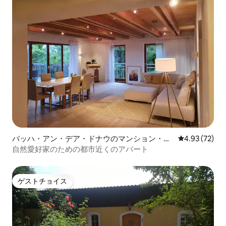
バッハ・アン・デア・ドナウのマンション・ア
レビュー72件
4.93 (72)
パート
自然愛好家のための都市近くのアパート
ゲストチョイス
ゲストチョイス