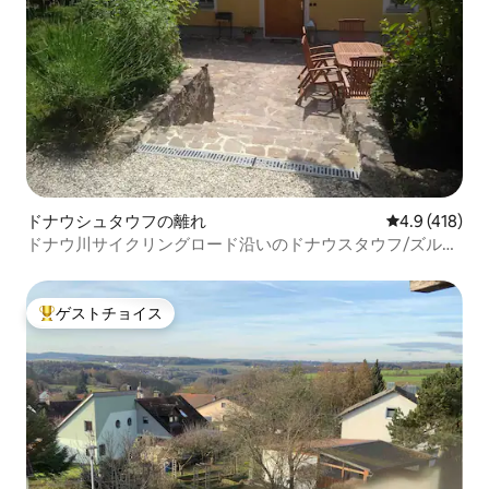
ドナウシュタウフの離れ
レビュー418
4.9 (418)
ドナウ川サイクリングロード沿いのドナウスタウフ/ズルツ
バッハのホリデーハウス
ゲストチョイス
大好評のゲストチョイスです。