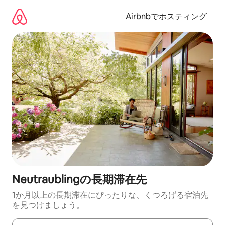
コ
ン
Airbnbでホスティング
テ
ン
ツ
に
ス
キ
ッ
プ
Neutraublingの長期滞在先
1か月以上の長期滞在にぴったりな、くつろげる宿泊先
を見つけましょう。