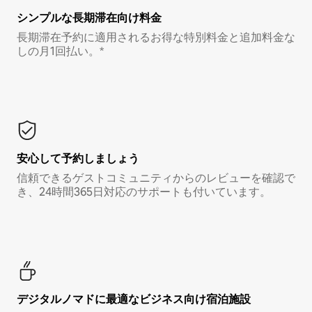
シンプルな長期滞在向け料金
長期滞在予約に適用されるお得な特別料金と追加料金な
しの月1回払い。*
安心して予約しましょう
信頼できるゲストコミュニティからのレビューを確認で
き、24時間365日対応のサポートも付いています。
デジタルノマド⁠に最⁠適⁠なビ⁠ジ⁠ネ⁠ス⁠向⁠け宿⁠泊⁠施⁠設