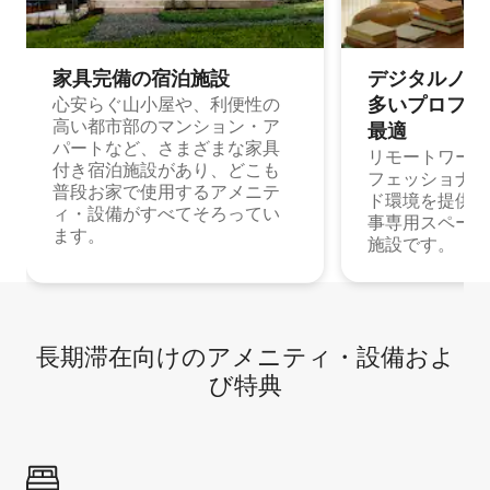
家具完備の宿⁠泊⁠施⁠設
デジタルノマド
多⁠いプ⁠ロ⁠フ⁠ェ⁠
心安らぐ山小屋や、利便性の
高い都市部のマンション・ア
最⁠適
パートなど、さまざまな家具
リモートワーク
付き宿泊施設があり、どこも
フェッショナル
普段お家で使用するアメニテ
ド環境を提供する
ィ・設備がすべてそろってい
事専用スペース
ます。
施設です。
長期滞在向け⁠のア⁠メ⁠ニ⁠テ⁠ィ⁠・設⁠備⁠およ
び特⁠典