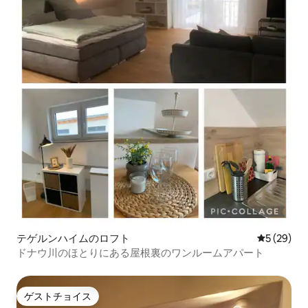
テゲルンハイムのロフト
レビュー2
5 (29)
ドナウ川のほとりにある屋根裏のワンルームアパート
ゲストチョイス
ゲストチョイス