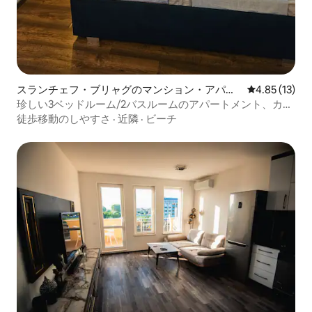
スランチェフ・ブリャグのマンション・アパー
レビュー13件
4.85 (13)
ト
珍しい3ベッドルーム/2バスルームのアパートメント、カカ
オビーチ、8名様まで宿泊可能
徒歩移動のしやすさ
·
近隣
·
ビーチ