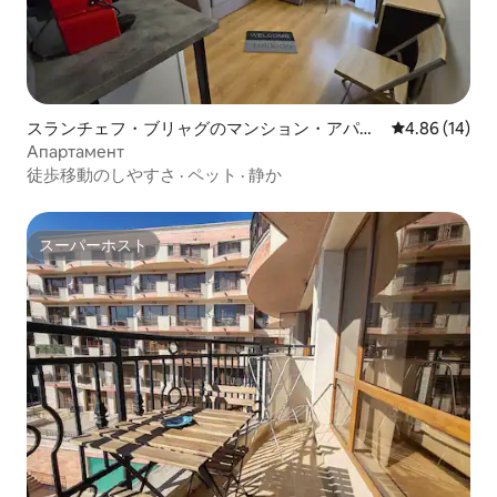
スランチェフ・ブリャグのマンション・アパー
レビュー14件
4.86 (14)
ト
Апартамент
徒歩移動のしやすさ
·
ペット
·
静か
スーパーホスト
スーパーホスト