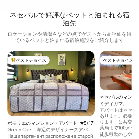
ネセバルで好評なペットと泊まれる宿
泊先
ロケーションや清潔さなどの点でゲストから高評価を得
ているペットと泊まれる宿泊施設をご紹介します
ゲストチョイス
ゲストチョイス
大好評のゲストチョイスです。
ゲストチョイス
ネセバルのマンシ
ート
ミディガマ。
アパートはネセバ
あります。必要な
ります。公共交通
ポモリエのマンション・アパート
レビュー17件、5つ星中5つ
5 (17)
薬局まで100メー
Green Cats – 海辺のデザイナーズアパー
ートル、レストラン
徒歩移動のしやす
ト
Наш апартамент расположен в старой