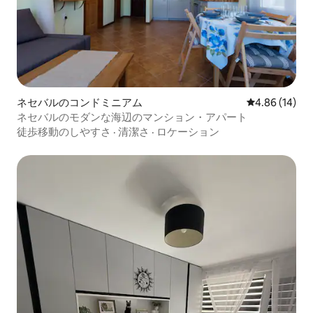
ネセバルのコンドミニアム
レビュー14件
4.86 (14)
ネセバルのモダンな海辺のマンション・アパート
徒歩移動のしやすさ
·
清潔さ
·
ロケーション