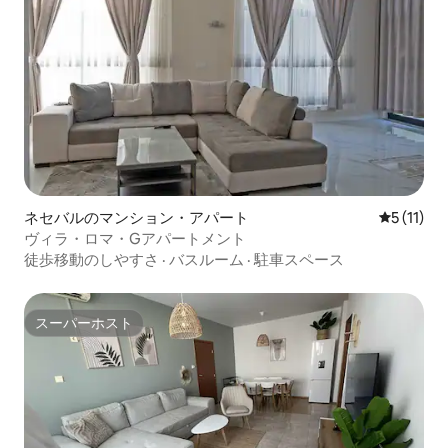
ネセバルのマンション・アパート
レビュー1
5 (11)
ヴィラ・ロマ・Gアパートメント
徒歩移動のしやすさ
·
バスルーム
·
駐車スペース
スーパーホスト
スーパーホスト