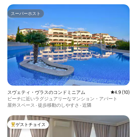
スーパーホスト
スーパーホスト
スヴェティ・ヴラスのコンドミニアム
レビュー10
4.9 (10)
ビーチに近いラグジュアリーなマンション・アパート
屋外スペース
·
徒歩移動のしやすさ
·
近隣
ゲストチョイス
大好評のゲストチョイスです。