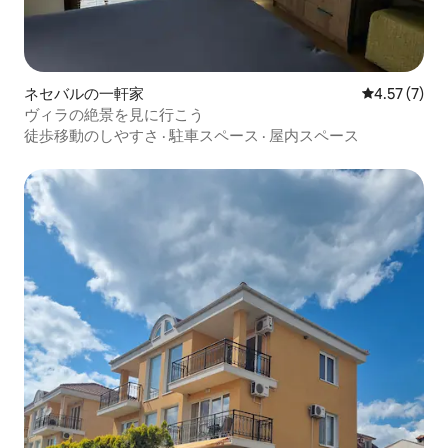
ネセバルの一軒家
レビュー7件
4.57 (7)
ヴィラの絶景を見に行こう
徒歩移動のしやすさ
·
駐車スペース
·
屋内スペース