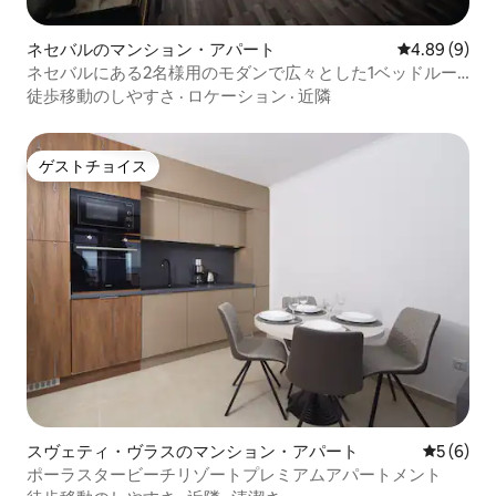
ネセバルのマンション・アパート
レビュー9件
4.89 (9)
ネセバルにある2名様用のモダンで広々とした1ベッドルー
ムアパートメント
徒歩移動のしやすさ
·
ロケーション
·
近隣
ゲストチョイス
ゲストチョイス
スヴェティ・ヴラスのマンション・アパート
レビュー
5 (6)
ポーラスタービーチリゾートプレミアムアパートメント