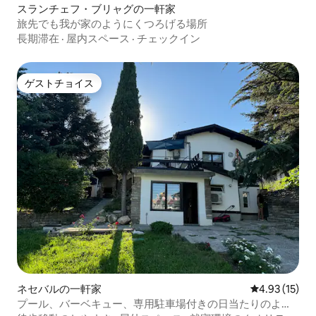
スランチェフ・ブリャグの一軒家
旅先でも我が家のようにくつろげる場所
長期滞在
·
屋内スペース
·
チェックイン
ゲストチョイス
ゲストチョイス
ネセバルの一軒家
レビュー15件
4.93 (15)
プール、バーベキュー、専用駐車場付きの日当たりのよい