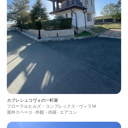
カブレシュコヴォの一軒家
フローラルヒルズ・コンプレックス - ヴィラ14
屋外スペース
·
外観・内装
·
エアコン