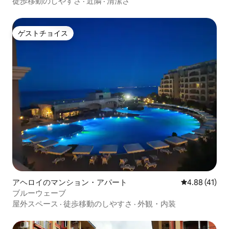
徒歩移動のしやすさ
·
近隣
·
清潔さ
ゲストチョイス
ゲストチョイス
アヘロイのマンション・アパート
レビュー41件
4.88 (41)
ブルーウェーブ
屋外スペース
·
徒歩移動のしやすさ
·
外観・内装