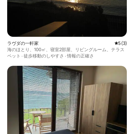
ラヴダの一軒家
レビュー
5 (3)
海のほとり、100㎡、寝室2部屋、リビングルーム、テラス
ペット
·
徒歩移動のしやすさ
·
情報の正確さ