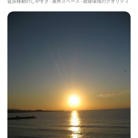
ビーチヴィラ
徒歩移動のしやすさ
·
屋外スペース
·
就寝環境のクオリティ