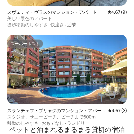
スヴェティ・ヴラスのマンション・アパート
レビュー9件
4.67 (9)
美しい景色のアパート
徒歩移動のしやすさ
·
快適さ
·
近隣
スーパーホスト
スーパーホスト
スランチェフ・ブリャグのマンション・アパー
レビュー3件
4.67 (3)
ト
スタジオ、サニービーチ、ビーチまで600m
移動のしやすさ
·
おもてなし
·
ランドリー
ペットと泊まれるまるまる貸切の宿泊