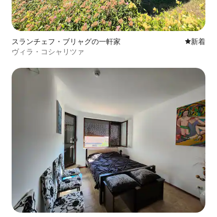
スランチェフ・ブリャグの一軒家
新しい宿
新着
ヴィラ・コシャリツァ