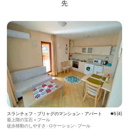
先
スランチェフ・ブリャグのマンション・アパート
レビュー
5 (4)
最上階の宝石＋プール
徒歩移動のしやすさ
·
ロケーション
·
プール