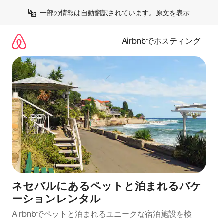
コ
一部の情報は自動翻訳されています。
原文を表示
ン
テ
ン
Airbnbでホスティング
ツ
に
ス
キ
ッ
プ
ネセバルにあるペットと泊まれるバケ
ーションレンタル
Airbnbでペットと泊まれるユニークな宿泊施設を検