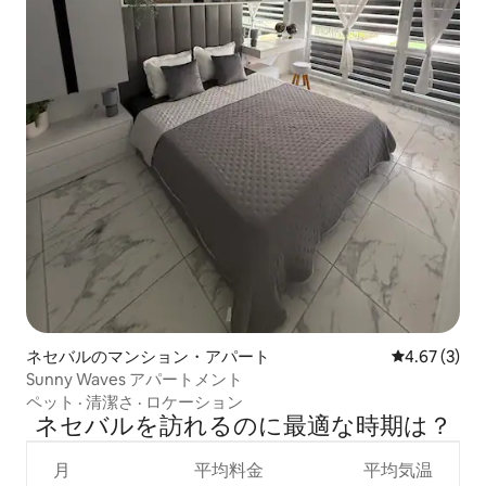
ネセバルのマンション・アパート
レビュー3件
4.67 (3)
Sunny Waves アパートメント
ペット
·
清潔さ
·
ロケーション
ネセバルを訪⁠れ⁠るの⁠に最⁠適⁠な時⁠期⁠は⁠？
月
平均料金
平均気温