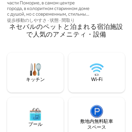
ーチの入り口から2
части Поморие, в самом центре
バルから1キロで
города, в колоритном старинном доме
ベッドを備えた2
с душой, но с современным, стильным
り、キッチンには
ремонтом, где продумана каждая
徒歩移動のしやすさ
·
状態
·
間取り
プレート、電気ケ
деталь для вашего комфорта. Всего в
ネセバルのペットと泊まれる宿泊施設
きな冷蔵庫、食器
30 метрах — живописная набережная
で人気のアメニティ・設備
備わっています。
и пляж, а прямо рядом — пешеходная
洗濯機があります
улица с множеством кафе, магазинов
и развлечений. На набережной можно
насладиться шоу «Поющие фонтаны»
В пешей доступности находятся
главные достопримечательности
города и множество уютных
ресторанов и магазинов.
キッチン
Wi-Fi
敷地内無料駐⁠車
プール
ス⁠ペ⁠ー⁠ス