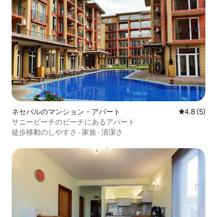
ネセバルのマンション・アパート
レビュー5
4.8 (5)
サニービーチのビーチにあるアパート
徒歩移動のしやすさ
·
家族
·
清潔さ