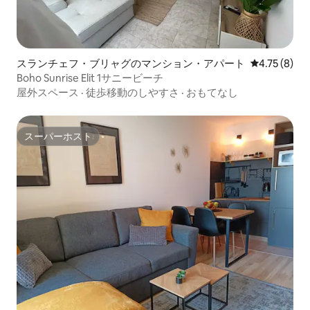
スランチェフ・ブリャグのマンション・アパート
レビュー8件
4.75 (8)
Boho Sunrise Elit 1サニービーチ
屋外スペース
·
徒歩移動のしやすさ
·
おもてなし
スーパーホスト
スーパーホスト