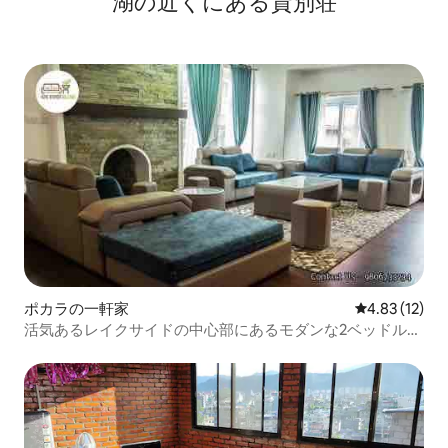
湖の近くにある貸別荘
ポカラの一軒家
レビュー12件
4.83 (12)
活気あるレイクサイドの中心部にあるモダンな2ベッドルー
ム！