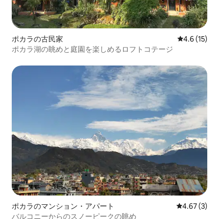
ポカラの古民家
レビュー15
4.6 (15)
ポカラ湖の眺めと庭園を楽しめるロフトコテージ
ポカラのマンション・アパート
レビュー3件
4.67 (3)
バルコニーからのスノーピークの眺め