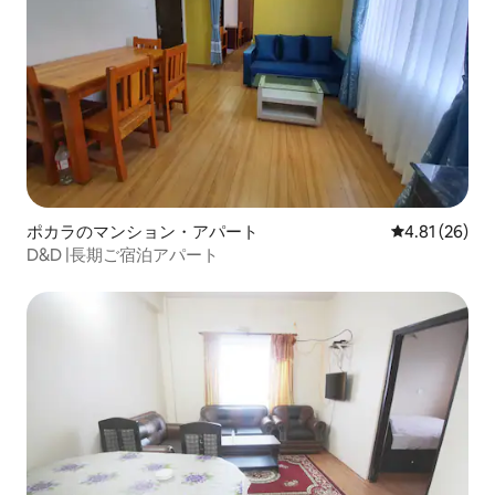
ポカラのマンション・アパート
レビュー26件
4.81 (26)
D&D |長期ご宿泊アパート