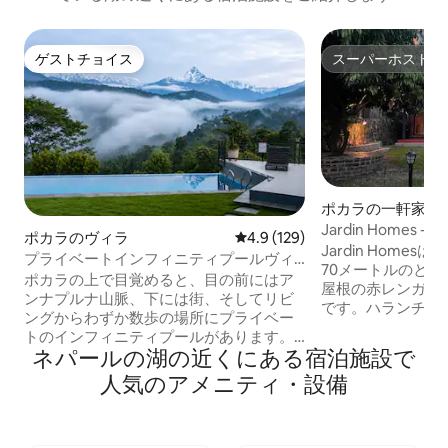
ゲストチョイス
スーパーホスト
ゲストチョイス
スーパーホスト
ポカラの一軒家
Jardin Homes
ポカラのヴィラ
レビュー129件、5つ星中4.9
4.9 (129)
ウス
Jardin Home
プライベートインフィニティプールヴィ
70メートルのと
ラ - 山と湖の眺望
ポカラの上で目覚めると、目の前にはア
屋根の赤レンガ造
ンナプルナ山脈、下には街、そしてリビ
です。ハランチョー
ングからわずか数歩の場所にプライベー
静かな隠れ家から
トのインフィニティプールがあります。
ような景色を眺め
ネパールの湖の近くにある宿泊施設で
Pipal Tree Mountain Villaは、ポカラの静
ャウタリ（インド
かな場所で休息を取り、再び絆を深め、
人気のアメニティ・設備
る庭、大きなバル
楽しみたい家族連れ、カップル、少人数
ジオ、居心地のよ
グループ向けに設計された居心地の良いA
ッチンとダイニン
フレームヴィラです。 ポカラの喧騒から
い。 自然に囲ま