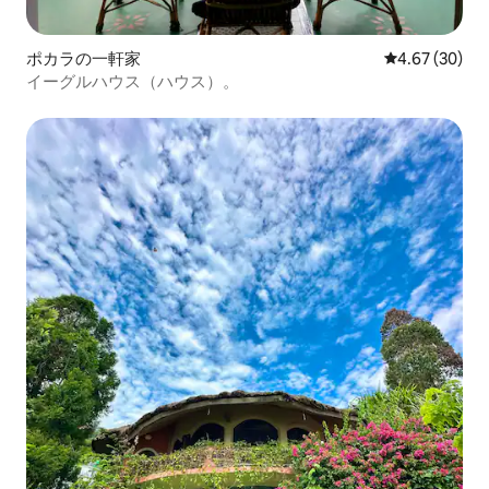
ポカラの一軒家
レビュー30件
4.67 (30)
イーグルハウス（ハウス）。