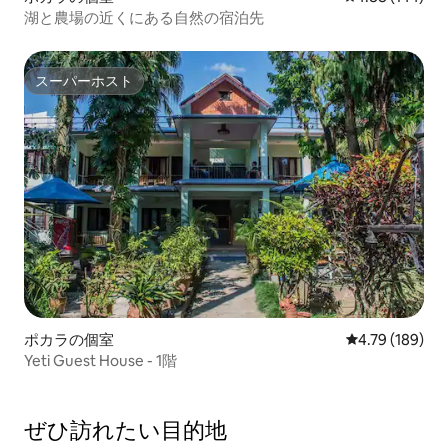
湖と農場の近くにある自然の宿泊先
スーパーホスト
スーパーホスト
ポカラの個室
レビュー189件
4.79 (189)
Yeti Guest House - 1階
ぜひ訪⁠れ⁠た⁠い目⁠的⁠地