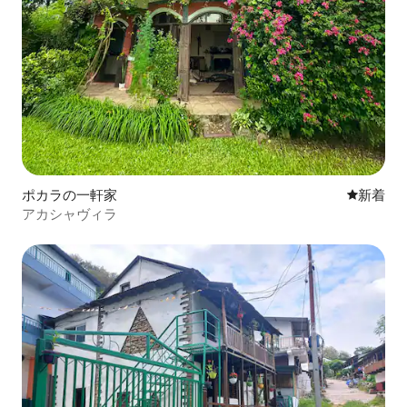
ポカラの一軒家
新しい宿
新着
アカシャヴィラ