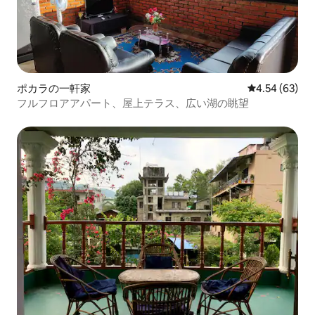
ポカラの一軒家
レビュー63件
4.54 (63)
フルフロアアパート、屋上テラス、広い湖の眺望