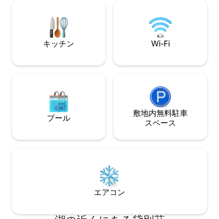
丘を登ってわずか15分のところにあるこ
き声が聞こえるこ
のヴィラはモダンで清潔感があり、ホス
ループでリラック
トは一層の努力をしてお手伝いをしてく
りを取り戻すのに
れる家族です。 🟥 静かな隠れ家的な場所
- スピーカー/大音量の音楽は禁止です。
キッチン
Wi-Fi
敷地内無料駐⁠車
プール
ス⁠ペ⁠ー⁠ス
エアコン