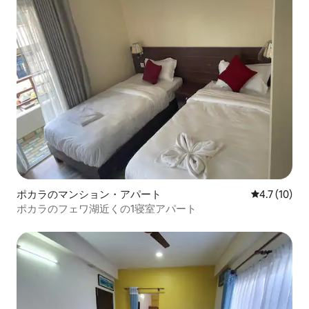
ポカラのマンション・アパート
レビュー10
4.7 (10)
ポカラのフェワ湖近くの1寝室アパート