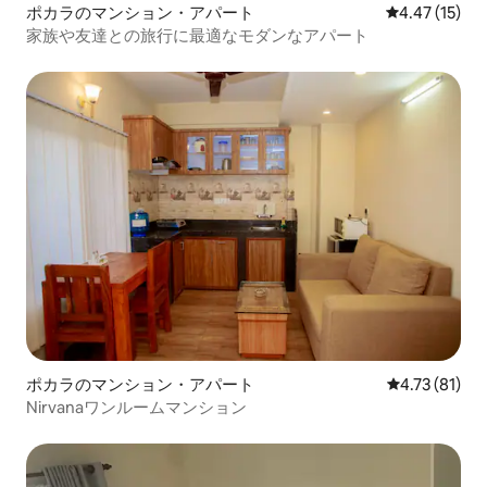
ポカラのマンション・アパート
レビュー15件
4.47 (15)
家族や友達との旅行に最適なモダンなアパート
ポカラのマンション・アパート
レビュー81件
4.73 (81)
Nirvanaワンルームマンション