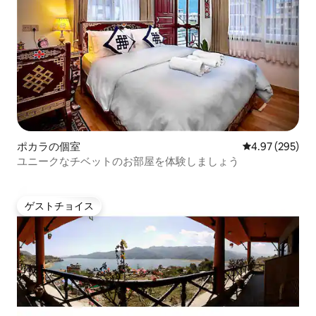
ポカラの個室
レビュー295件
4.97 (295)
ユニークなチベットのお部屋を体験しましょう
ゲストチョイス
ゲストチョイス