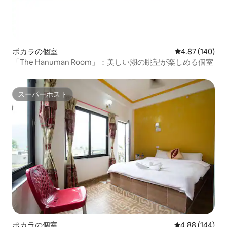
ポカラの個室
レビュー140件
4.87 (140)
「The Hanuman Room」：美しい湖の眺望が楽しめる個室
スーパーホスト
スーパーホスト
ポカラの個室
レビュー144件
4.88 (144)