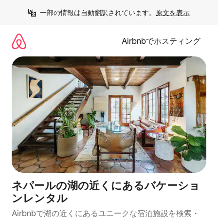
コ
一部の情報は自動翻訳されています。
原文を表示
ン
テ
ン
Airbnbでホスティング
ツ
に
ス
キ
ッ
プ
ネパールの湖の近くにあるバケーショ
ンレンタル
Airbnbで湖の近くにあるユニークな宿泊施設を検索・