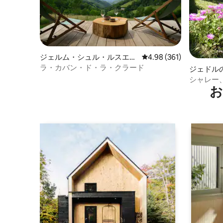
ジェルム・シュル・ルスエの
レビュー361件、5つ星
4.98 (361)
ログハウス
ラ・カバン・ド・ラ・クラード
ジェドル
シャレー
お