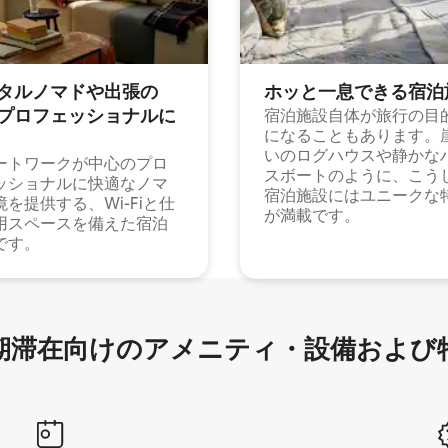
タルノマドや出⁠張⁠の
ホッと一⁠息⁠で⁠き⁠る宿⁠泊
⁠ロ⁠フ⁠ェ⁠ッ⁠シ⁠ョ⁠ナ⁠ル⁠に
宿泊施設自体が旅行の目
になることもあります。
いのログハウスや静かな
ートワークが中心のプロ
スボートのように、こう
ッショナルに快適なノマ
宿泊施設にはユニークな
境を提供する、Wi-Fiと仕
が満載です。
用スペースを備えた宿泊
です。
滞在向け⁠のア⁠メ⁠ニ⁠テ⁠ィ⁠・設⁠備⁠および