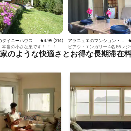
中4.98つ星の平均評価
のタイニーハウス
レビュー214件、5つ星中4.99つ星の平均評価
4.99 (214)
アラニュエのマンション・ア
パート
、本当の小さな巣です！ ！ ！
ピアウ・エンガリー 4名 56レ
家のような快⁠適⁠さ⁠とお⁠得⁠な長⁠期⁠滞⁠在料
ラブ・エンガリー2