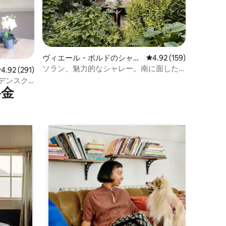
ヴィエール・ボルドのシャレ
レビュー159件、5つ星
4.92 (159)
ー
ソラン、魅力的なシャレー。南に面した
レビュー291件、5つ星中4.92つ星の平均評価
4.92 (291)
素晴らしい眺め。
ジデンスク
⁠金