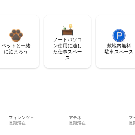
ノートパソコ
ペットと一緒
ン使用に適し
敷地内無料
に泊まろう
た仕事スペー
駐⁠車ス⁠ペ⁠ー⁠ス
ス
フィレンツェ
アテネ
マ
長期滞在
長期滞在
長