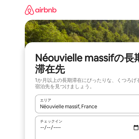
コ
ン
テ
ン
ツ
に
ス
キ
ッ
Néouvielle massifの長
プ
滞在先
1か月以上の長期滞在にぴったりな、くつろげ
宿泊先を見つけましょう。
エリア
検索結果が表示されたら、上下の矢印キーを使っ
チェックイン