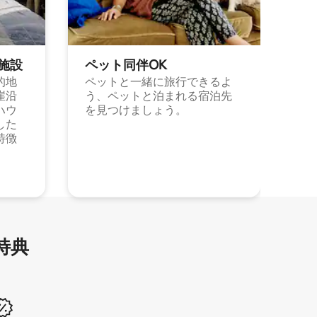
施⁠設
ペット同⁠伴OK
的地
ペットと一緒に旅行できるよ
崖沿
う、ペットと泊まれる宿泊先
ハウ
を見つけましょう。
した
特徴
特⁠典