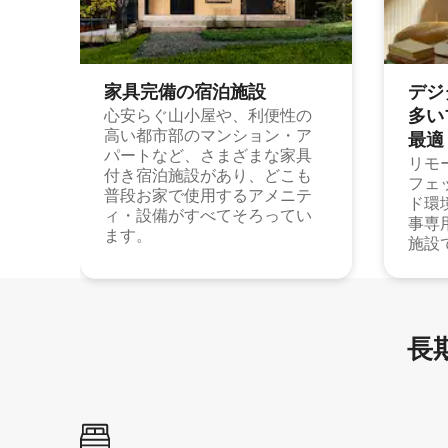
家具完備の宿⁠泊⁠施⁠設
デジ
多⁠いプ
心安らぐ山小屋や、利便性の
高い都市部のマンション・ア
最⁠適
パートなど、さまざまな家具
リモ
付き宿泊施設があり、どこも
フェ
普段お家で使用するアメニテ
ド環
ィ・設備がすべてそろってい
事専
ます。
施設
長期