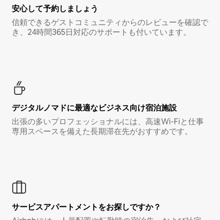
安心して予約しましょう
信頼できるゲストコミュニティからのレビューを確認で
き、24時間365日対応のサポートも付いています。
デジタルノマド⁠に最⁠適⁠なビ⁠ジ⁠ネ⁠ス⁠向⁠け宿⁠泊⁠施⁠設
出張の多いプロフェッショナルには、高速Wi-Fiと仕事
専用スペースを備えた長期滞在先がおすすめです。
サービスアパートメントをお探しですか？