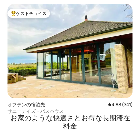
ゲストチョイス
大好評のゲストチョイスです。
オフテンの宿泊先
レビュー341件
4.88 (341)
サニーデイズ・バスハウス
お家のような快⁠適⁠さ⁠とお⁠得⁠な長⁠期⁠滞⁠在
料⁠金