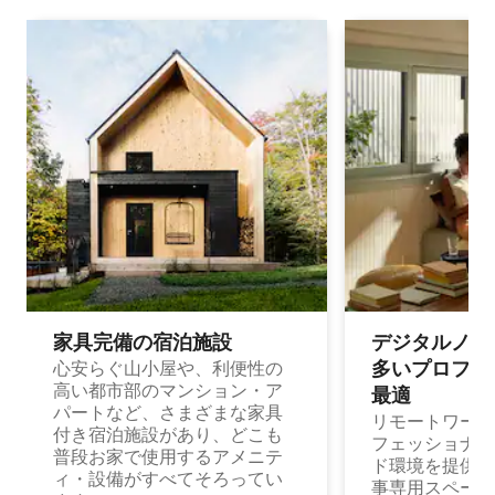
家具完備の宿⁠泊⁠施⁠設
デジタルノマド
多⁠いプ⁠ロ⁠フ⁠ェ⁠
心安らぐ山小屋や、利便性の
高い都市部のマンション・ア
最⁠適
パートなど、さまざまな家具
リモートワーク
付き宿泊施設があり、どこも
フェッショナル
普段お家で使用するアメニテ
ド環境を提供する
ィ・設備がすべてそろってい
事専用スペース