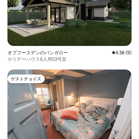
オプフースデンのバンガロー
レビュー9件
4.56 (9)
ホリデーハウス6人用53号室
ゲストチョイス
ゲストチョイス