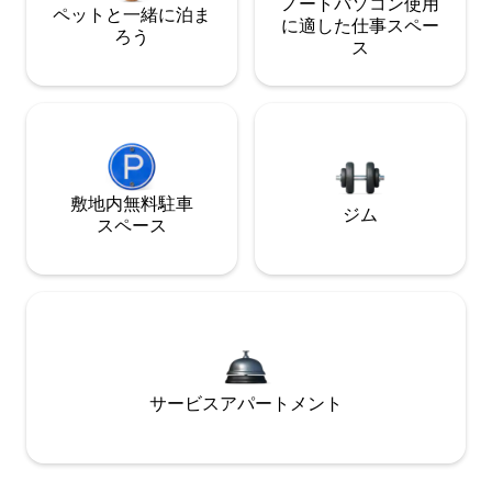
ノートパソコン使用
ペットと一緒に泊ま
に適した仕事スペー
ろう
ス
敷地内無料駐⁠車
ジム
ス⁠ペ⁠ー⁠ス
サービスアパートメント