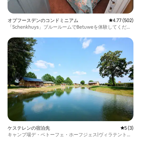
オプフースデンのコンドミニアム
レビュー502件
4.77 (502)
「Schenkhuys」ブルールームでBetuweを体験してくださ
い
ケステレンの宿泊先
レビュー
5 (3)
キャンプ場デ・ベトーフェ・ホーフジェス|ヴィラテント・
ノマド