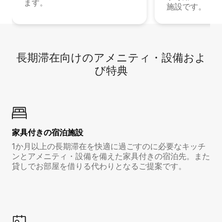
ます。
施設です。
長期滞在向け⁠のア⁠メ⁠ニ⁠テ⁠ィ⁠・設⁠備⁠およ
び特⁠典
家具付き⁠の宿⁠泊⁠施⁠設
1か月以上の長期滞在を快適に過ごすのに必要なキッチ
ンとアメニティ・設備を備えた家具付きの宿泊先。また
貸しでお部屋を借りる代わりとなるご提案です。