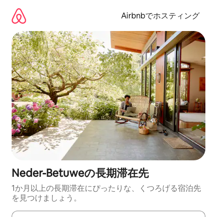
コ
ン
Airbnbでホスティング
テ
ン
ツ
に
ス
キ
ッ
プ
Neder-Betuweの長期滞在先
1か月以上の長期滞在にぴったりな、くつろげる宿泊先
を見つけましょう。