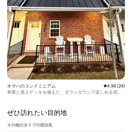
オマハのコンドミニアム
レビュー24件
4.96 (24)
車庫と屋上デッキを備えた、ダウンタウンで楽しめる宿泊
施設。
ぜひ訪⁠れ⁠た⁠い目⁠的⁠地
その他のタ⁠イ⁠プ⁠の宿⁠泊⁠先