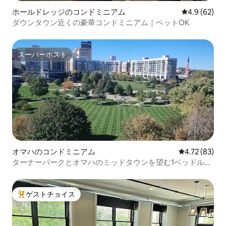
ホールドレッジのコンドミニアム
レビュー62
4.9 (62)
ダウンタウン近くの豪華コンドミニアム｜ペットOK
スーパーホスト
スーパーホスト
オマハのコンドミニアム
レビュー83件
4.72 (83)
ターナーパークとオマハのミッドタウンを望む1ベッドルー
ムのコンドミニアム
ゲストチョイス
大好評のゲストチョイスです。