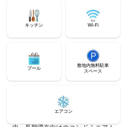
the view! Just a 5 minute walk from
お楽しみください。 ✔ 快適なクイー
some of Omaha’s best locations: CWS,
ッドルーム+クイ
Gene Leahy Park, & the Old Market!
ド（5人用） ✔ 
Comes with 1 free gated parking spot.
ング ✔ フルキッチ
キッチン
Wi-Fi
Wi-Fi ✔ 駐車スペース 詳細は以
ください！
敷地内無料駐⁠車
プール
ス⁠ペ⁠ー⁠ス
エアコン