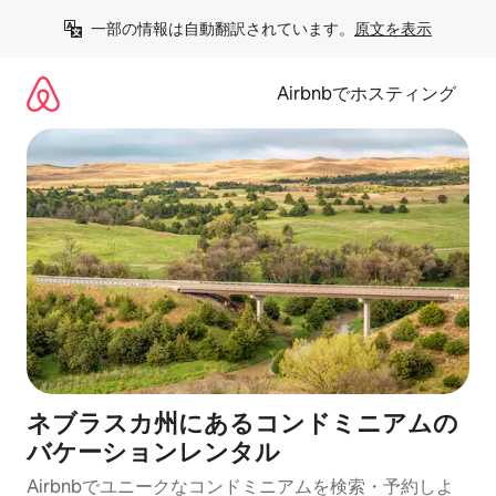
コ
一部の情報は自動翻訳されています。
原文を表示
ン
テ
ン
Airbnbでホスティング
ツ
に
ス
キ
ッ
プ
ネブラスカ州にあるコンドミニアムの
バケーションレンタル
Airbnbでユニークなコンドミニアムを検索・予約しよ