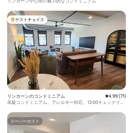
リンカーン中心街の魅力的なコンドミニアム
ゲストチョイス
大好評のゲストチョイスです。
リンカーンのコンドミニアム
レビュー71件
4.99 (71)
高級コンドミニアム、アレルギー対応、13:00チェックイ
ン/チェックアウト
スーパーホスト
スーパーホスト