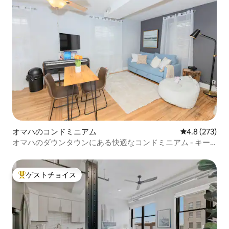
オマハのコンドミニアム
レビュー273
4.8 (273)
オマハのダウンタウンにある快適なコンドミニアム - キー
レス、セルフチェックイン
ゲストチョイス
大好評のゲストチョイスです。