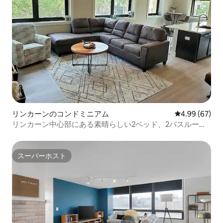
リンカーンのコンドミニアム
レビュー67件
4.99 (67)
リンカーン中心部にある素晴らしい2ベッド、2バスルー
ム、コーナービュー
スーパーホスト
スーパーホスト