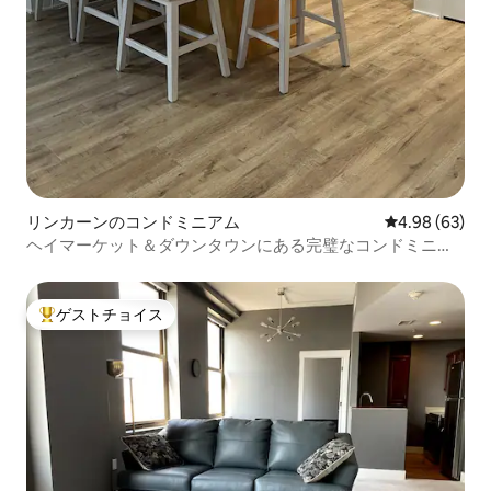
リンカーンのコンドミニアム
レビュー63件
4.98 (63)
ヘイマーケット＆ダウンタウンにある完璧なコンドミニア
ム
ゲストチョイス
大好評のゲストチョイスです。