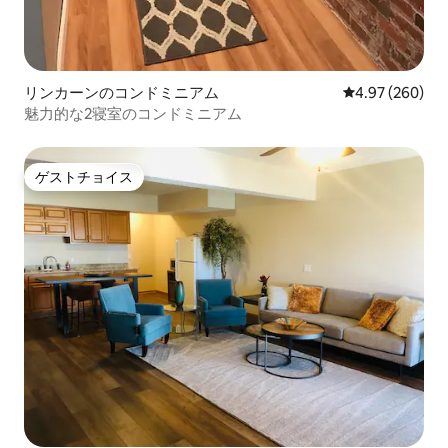
リンカーンのコンドミニアム
レビュー260件
4.97 (260)
魅力的な2寝室のコンドミニアム
ゲストチョイス
ゲストチョイス