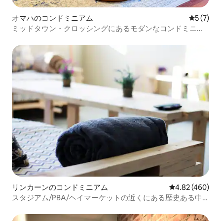
オマハのコンドミニアム
レビュー
5 (7)
ミッドタウン・クロッシングにあるモダンなコンドミニア
ム
リンカーンのコンドミニアム
レビュー460件
4.82 (460)
スタジアム/PBA/ヘイマーケットの近くにある歴史ある中
心街のコンドミニアム