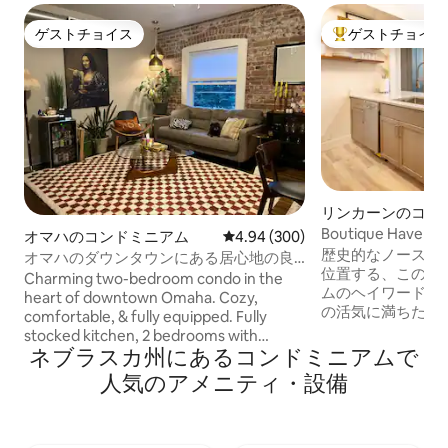
ゲストチョイス
ゲストチョイス
ゲストチョイス
大好評のゲストチ
リンカーンのコン
Boutique Hav
オマハのコンドミニアム
レビュー300件、5つ星中4.94
4.94 (300)
まで徒歩 - 駐車場
歴史的なノースボ
オマハのダウンタウンにある居心地の良
位置する、この1ベ
いコンドミニアム - オールドマーケット
Charming two-bedroom condo in the
ムのヘイワードプ
まで徒歩圏内！
heart of downtown Omaha. Cozy,
の活気に満ちた環
comfortable, & fully equipped. Fully
い。近くのメモリ
stocked kitchen, 2 bedrooms with
を観戦したり、ヘ
ネブラスカ州にあるコンドミニアムで
queen beds, comfortable living room
日を過ごしたり、
with beverage fridge & cocktail bar.
人気のアメニティ・設備
楽しんだり、他に
Cozy sunroom with fully supplied coffee
エキサイティング
bar to sit & enjoy a morning coffee, or
ンドマークを1日
turn on the twinkle lights at night & enjoy
家に戻って元気を