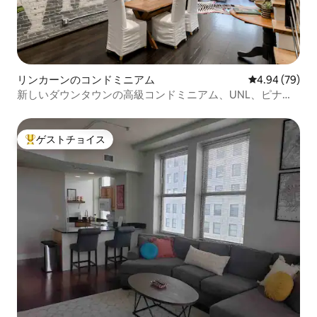
リンカーンのコンドミニアム
レビュー79件
4.94 (79)
新しいダウンタウンの高級コンドミニアム、UNL、ピナク
ルアリーナ
ゲストチョイス
大好評のゲストチョイスです。