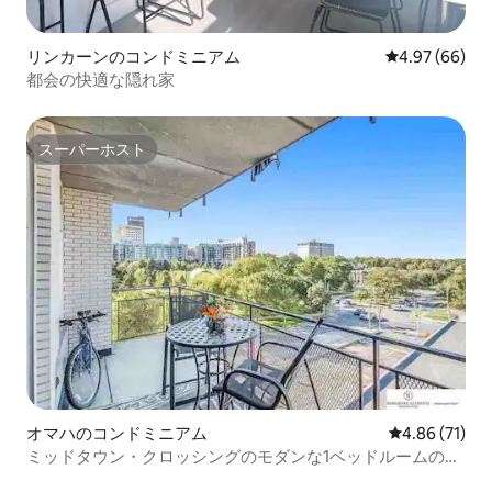
リンカーンのコンドミニアム
レビュー66件
4.97 (66)
都会の快適な隠れ家
スーパーホスト
スーパーホスト
オマハのコンドミニアム
レビュー71件
4.86 (71)
ミッドタウン・クロッシングのモダンな1ベッドルームのコ
ンドミニアム（バルコニー付き）。