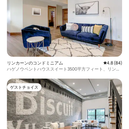
リンカーンのコンドミニアム
レビュー84
4.8 (84)
ハゲノウペントハウススイート3500平方フィート、リンカ
ーン中心街
ゲストチョイス
ゲストチョイス