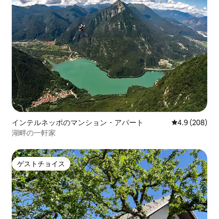
インテルネッポのマンション・アパート
レビュー208
4.9 (208)
湖畔の一軒家
ゲストチョイス
ゲストチョイス