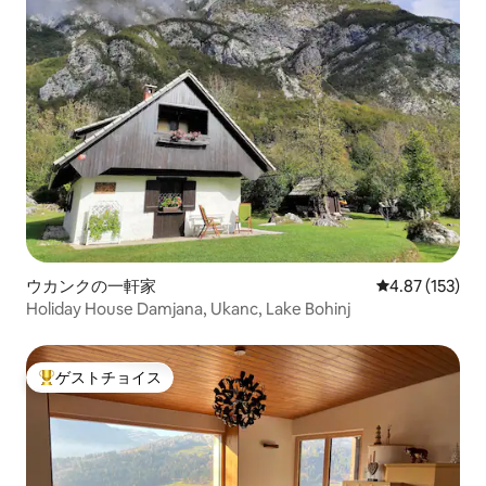
ウカンクの一軒家
レビュー153件
4.87 (153)
Holiday House Damjana, Ukanc, Lake Bohinj
ゲストチョイス
大好評のゲストチョイスです。