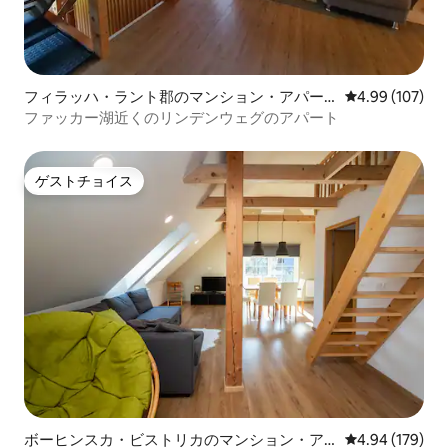
フィラッハ・ラント郡のマンション・アパー
レビュー107件
4.99 (107)
ト
ファッカー湖近くのリンデンウェグのアパート
ゲストチョイス
ゲストチョイス
ボーヒンスカ・ビストリカのマンション・ア
レビュー179件
4.94 (179)