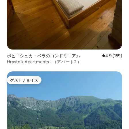
ボヒニシュカ・ベラのコンドミニアム
レビュー159
4.9 (159)
Hrastnik Apartments - （アパート2 ）
ゲストチョイス
ゲストチョイス