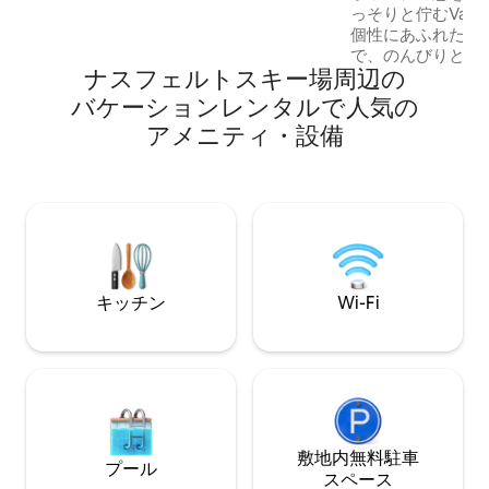
国立公園の中心部に位置し、手つかずの
っそりと佇むValle
大自然、野生動物、ボヒニュ湖の上にそ
個性にあふれた魅
びえる息をのむような山頂に囲まれた人
で、のんびりとリ
里離れた場所です。 旅の最後の部分は、
ナスフェルトスキー場⁠周⁠辺⁠の
がりを持つことができます
当社の送迎サービスを利用した場合にの
具から、心のこも
バ⁠ケ⁠ー⁠シ⁠ョ⁠ン⁠レ⁠ン⁠タ⁠ル⁠で人⁠気⁠の
み可能です。
家の隅々にまでス
ア⁠メ⁠ニ⁠テ⁠ィ⁠・⁠設⁠備
ます。暖炉のそば
い紅茶を飲んだり
没頭したりして、
配事を忘れてください。 ✨ 素
色を楽しみに来て
たす滞在を✨
キッチン
Wi-Fi
敷地内無料駐⁠車
プール
ス⁠ペ⁠ー⁠ス