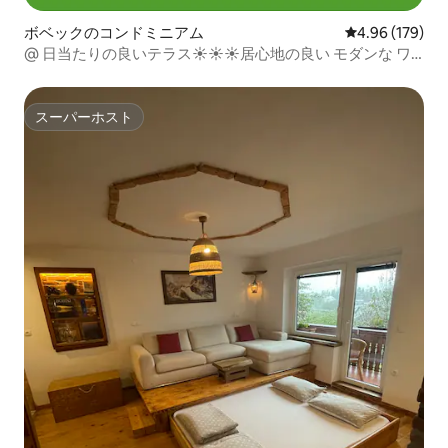
ボベックのコンドミニアム
レビュー179件
4.96 (179)
@ 日当たりの良いテラス☀☀☀居心地の良い モダンな ワ
ンルーム ♥♥♥
スーパーホスト
スーパーホスト