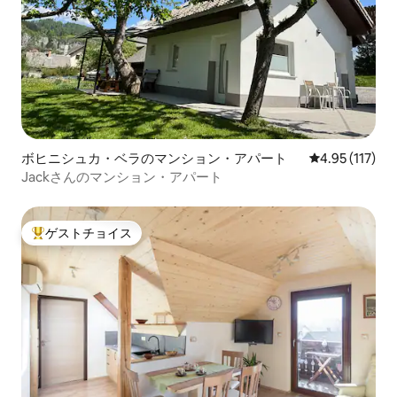
ボヒニシュカ・ベラのマンション・アパート
レビュー117
4.95 (117)
Jackさんのマンション・アパート
ゲストチョイス
大好評のゲストチョイスです。