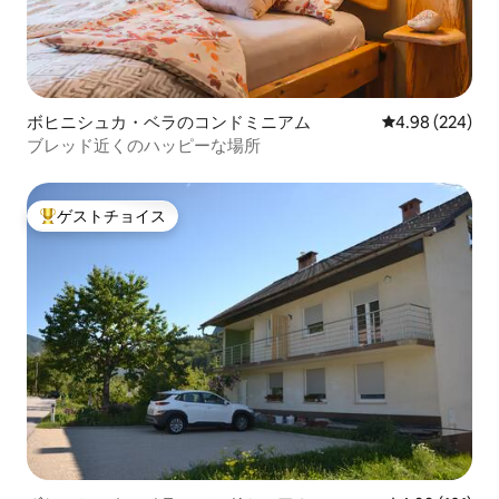
ボヒニシュカ・ベラのコンドミニアム
レビュー224件
4.98 (224)
ブレッド近くのハッピーな場所
ゲストチョイス
大好評のゲストチョイスです。