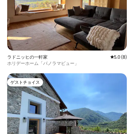
ラドニッヒの一軒家
レビュー8
5.0 (8)
ホリデーホーム「パノラマビュー」
ゲストチョイス
ゲストチョイス