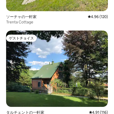
ソーチャの一軒家
レビュー120件
4.96 (120)
Trenta Cottage
ゲストチョイス
ゲストチョイス
タルチェントの一軒家
レビュー116
4.91 (116)