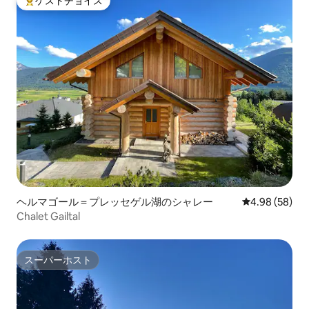
ゲストチョイス
大好評のゲストチョイスです。
ヘルマゴール＝プレッセゲル湖のシャレー
レビュー58件
4.98 (58)
Chalet Gailtal
スーパーホスト
スーパーホスト