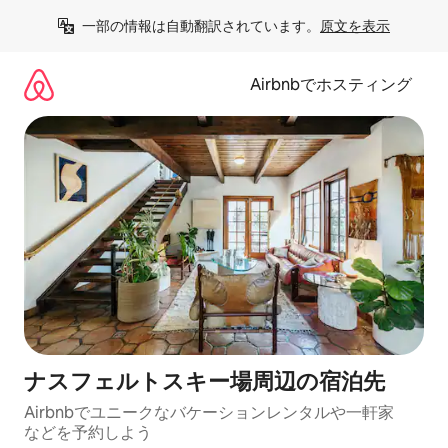
コ
一部の情報は自動翻訳されています。
原文を表示
ン
テ
ン
Airbnbでホスティング
ツ
に
ス
キ
ッ
プ
ナスフェルトスキー場⁠周⁠辺⁠の宿⁠泊⁠先
Airbnbでユニークなバ⁠ケ⁠ー⁠シ⁠ョ⁠ンレ⁠ン⁠タ⁠ルや一⁠軒⁠家
な⁠ど⁠を予⁠約⁠し⁠よ⁠う