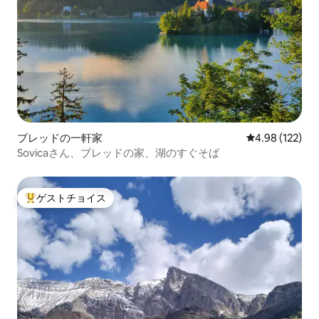
ブレッドの一軒家
レビュー122件
4.98 (122)
Sovicaさん、ブレッドの家、湖のすぐそば
ゲストチョイス
大好評のゲストチョイスです。