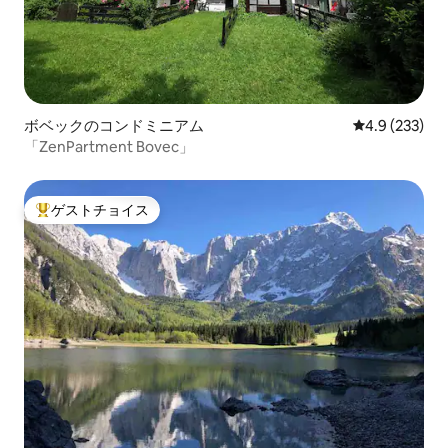
ボベックのコンドミニアム
レビュー233
4.9 (233)
「ZenPartment Bovec」
ゲストチョイス
大好評のゲストチョイスです。