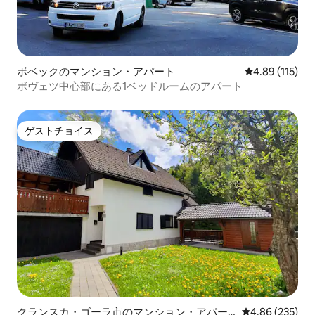
ボベックのマンション・アパート
レビュー115件
4.89 (115)
ボヴェツ中心部にある1ベッドルームのアパート
ゲストチョイス
ゲストチョイス
クランスカ・ゴーラ市のマンション・アパー
レビュー235件
4.86 (235)