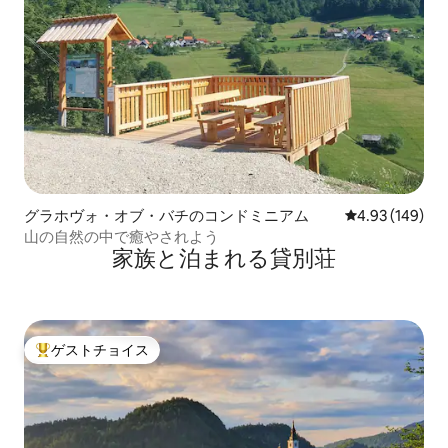
グラホヴォ・オブ・バチのコンドミニアム
レビュー149件
4.93 (149)
山の自然の中で癒やされよう
家族と泊まれる貸別荘
ゲストチョイス
大好評のゲストチョイスです。