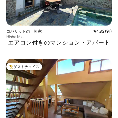
コバリッドの一軒家
レビュー91件
4.92 (91)
Hisha Mia
エアコン付きのマンション・アパート
ゲストチョイス
大好評のゲストチョイスです。