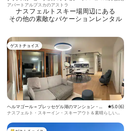
ト
アパートアルプスカのアストラ
ナスフェルトスキー場⁠周⁠辺⁠に⁠あ⁠る
そ⁠の⁠他⁠の素⁠敵⁠なバ⁠ケ⁠ー⁠シ⁠ョ⁠ン⁠レ⁠ン⁠タ⁠ル
ゲストチョイス
ゲストチョイス
ヘルマゴール＝プレッセゲル湖のマンション・ア
レビュー6
5.0 (6)
パート
ナスフェルト・スキーイン・スキーアウト＆素晴らしい夏
のアドベンチャー