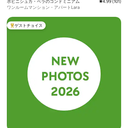
ボヒニシュカ・ベラのコンドミニアム
レビュー101件
4.99 (101)
ワンルームマンション・アパートLara
ゲストチョイス
大好評のゲストチョイスです。