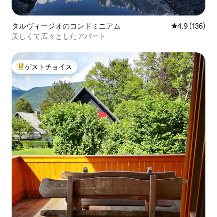
タルヴィージオのコンドミニアム
レビュー136
4.9 (136)
美しくて広々としたアパート
ゲストチョイス
大好評のゲストチョイスです。