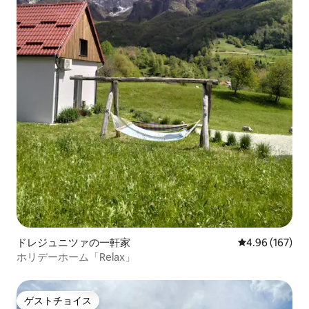
ドレジュニツァの一軒家
レビュー167件
4.96 (167)
ホリデーホーム「Relax」
ゲストチョイス
ゲストチョイス