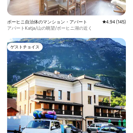
ボーヒニ自治体のマンション・アパート
レビュー145件
4.94 (145)
アパートKatja/山の眺望/ボーヒニ湖の近く
ゲストチョイス
ゲストチョイス