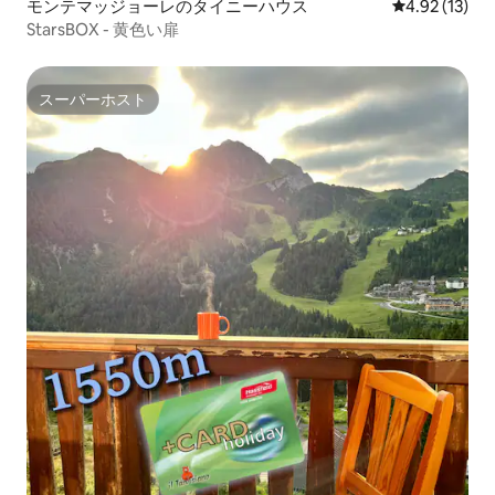
モンテマッジョーレのタイニーハウス
レビュー13件
4.92 (13)
StarsBOX - 黄色い扉
スーパーホスト
スーパーホスト