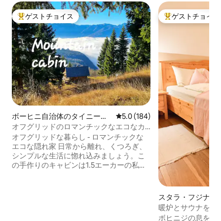
ゲストチョイス
ゲストチョイス
大好評のゲストチョイスです。
大好評のゲストチ
ボーヒニ自治体のタイニーハ
レビュー184件、5つ星中5.0
5.0 (184)
ウス
オフグリッドのロマンチックなエコなカ
ップル向けの隠れ家
オフグリッドな暮らし - ロマンチックな
エコな隠れ家 日常から離れ、くつろぎ、
シンプルな生活に惚れ込みましょう。こ
の手作りのキャビンは1.5エーカーの私有
地にあり、ゆっくりとした時間を過ごす
ことができます。 オフグリッド生活の魅
力を体験してください。居心地の良い空
スタラ・フジナの
間、ソーラーシャワー、離れ、街の明か
暖炉とサウナを備
りから遠く離れた星空の夜。 トリグラウ
自然を満喫しよう
ボヒニジの息をの