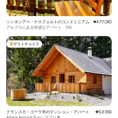
ソンネンアペ・ナスフェルトのコンドミニアム
レビュー26件
4.77 (26)
アルプスにある快適なアパート、OG
ゲストチョイス
大好評のゲストチョイスです。
クランスカ・ゴーラ市のマンション・アパート
レビュー55
5.0 (55)
Alpine Retreat Šurc - アプリ東