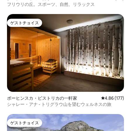
フリウリの丘。スポーツ、自然、リラックス
ゲストチョイス
ゲストチョイス
ボーヒンスカ・ビストリカの一軒家
レビュー177件
4.86 (177)
シャレー・アナ - トリグラウ山を望むウェルネスの旅
ゲストチョイス
ゲストチョイス