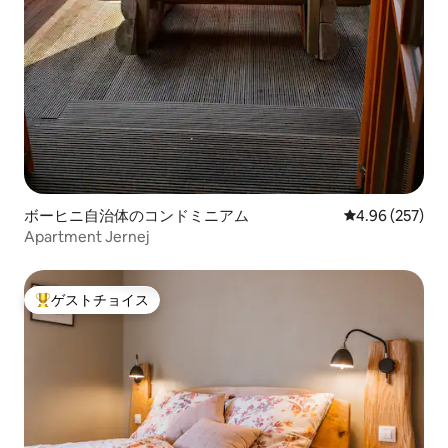
ボーヒニ自治体のコンドミニアム
レビュー257件
4.96 (257)
Apartment Jernej
ゲストチョイス
大好評のゲストチョイスです。