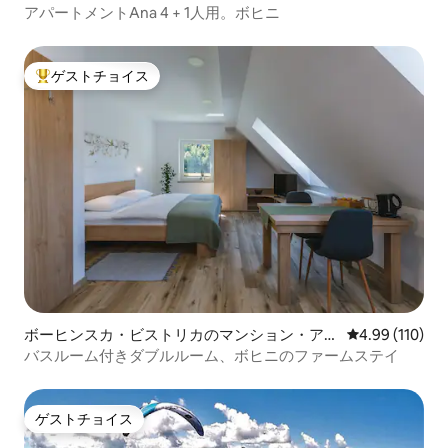
パート
アパートメントAna 4 + 1人用。ボヒニ
ゲストチョイス
大好評のゲストチョイスです。
ボーヒンスカ・ビストリカのマンション・アパ
レビュー110件
4.99 (110)
ート
バスルーム付きダブルルーム、ボヒニのファームステイ
ゲストチョイス
ゲストチョイス