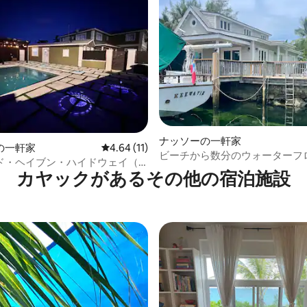
4.89つ星の平均評価
ナッソーの一軒家
の一軒家
レビュー11件、5つ星中4.64つ星の平均評価
4.64 (11)
ビーチから数分のウォーターフ
ド・ヘイブン・ハイドウェイ（5
ベッド2バスルームの家
カヤックがあるその他の宿泊施設
泊先）