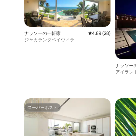
ナッソーの一軒家
レビュー28件、5つ星中
4.89 (28)
ジャカランダベイヴィラ
ナッソー
アイラン
寝室の宿
スーパーホスト
スーパーホスト