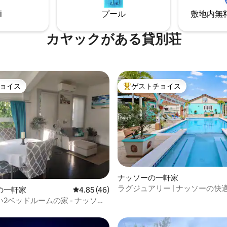
i
プール
敷地内無料駐
カヤックがある貸別荘
ョイス
ゲストチョイス
ョイス
大好評のゲストチョイスです。
ナッソーの一軒家
4.98つ星の平均評価
ラグジュアリー | ナッソーの快
の一軒家
レビュー46件、5つ星中4.85つ星の平均評価
4.85 (46)
いのロフト
2ベッドルームの家 - ナッソー
ロケーション