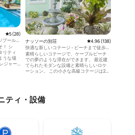
う。息を
静かな砂
から離れ
楽しみく
ル、そし
最適なこ
レビュー28件、5つ星中5つ星の平均評価
5 (28)
とビーチ
ージプール＆
ナッソーの別荘
レビュー138件、5つ星
4.96 (138)
ね備えて
！ シ
り、ビー
快適な新しいコテージ - ビーチまで徒歩30
タリティ
たり、ド
秒
素晴らしいコテージで、ケーブルビーチ
ような場
な夕日を
での夢のような滞在ができます。 最近建
日を過ご
てられたモダンな設備と素晴らしいロケ
が人混み
ーション。 この小さな高級コテージは2人
 専用
での宿泊に最適です。 コテージにはクイ
ヤック、
ーンベッド、フルバスルーム、独立した
ボートで
シャワー、キッチン、シッティングエリ
バーが特
アが備わっています。 カリブ海で最も美
ニティ・設備
しいビーチの1つまで徒歩30秒です。 ナッ
ソー・リンデン・ピンドリング国際空港
 ＊ボ
から車で10分の場所にある私たちのコテ
のヴィラの
ージは、バハマーリゾートまで徒歩（10
分）で行ける完璧なロケーションにあり
ます。