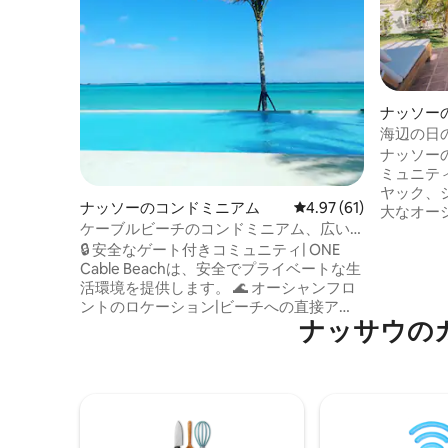
ナッソー
海辺の日の
ナッソー
ミュニテ
ヤック、
ナッソーのコンドミニアム
レビュー61件、5つ星中
4.97 (61)
大なオー
ケーブルビーチのコンドミニアム、広い
みいただ
プライベートパティオ、バーベキュー
🔒 安全なゲート付きコミュニティ| ONE
出と月の
Cable Beachは、安全でプライベートな生
夕日をお
活環境を提供します。 🌊 オーシャンフロ
光地から
ントのロケーション|ビーチへの直接アク
行ける、
ナッサウの
セスをお楽しみください。 🌿 美しく手入
できます
れされた敷地|緑豊かな庭園が穏やかな雰
用の発電
囲気を演出します。 🏊‍♂️ リゾートスタイル
企業やAi
のアメニティ・設備|インフィニティプー
いる人物で
ル、カバナ、設備の整ったジムがありま
ください
す。 徒歩圏内の🚶‍♂️最高のロケーション|ウ
ェストベイストリートのレストラン、バ