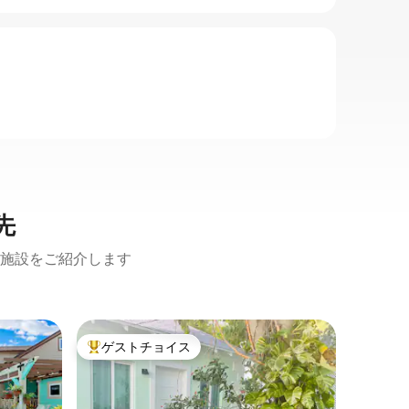
先
施設をご紹介します
ナッソー
ゲストチョイス
スーパ
大好評のゲストチョイスです。
スーパ
海辺のプ
粋なリラ
このビー
だけの楽