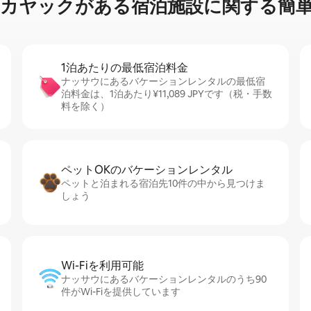
⁠ッ⁠ク⁠が⁠あ⁠る宿⁠泊⁠施⁠設⁠に関⁠す⁠る簡⁠単
1泊あたりの最⁠低⁠宿⁠泊⁠料⁠金
ナッサウにあるバケーションレンタルの最低宿
泊料金は、1泊あたり¥11,089 JPYです（税・手数
料を除く）
ペットOKのバ⁠ケ⁠ー⁠シ⁠ョ⁠ンレ⁠ン⁠タ⁠ル
ペットと泊まれる宿泊先10件の中から見つけま
しょう
Wi-Fiを利⁠用⁠可⁠能
ナッサウにあるバケーションレンタルのうち90
件がWi-Fiを提供しています