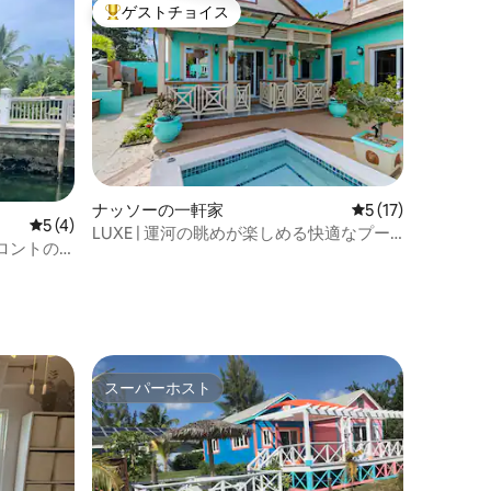
ゲストチョイス
大好評のゲストチョイスです。
ナッソーの一軒家
レビュー17件、5
5 (17)
レビュー4件、5つ星中5つ星の平均評価
5 (4)
LUXE | 運河の眺めが楽しめる快適なプー
ロントの3
ルハウスコテージ
スーパーホスト
スーパーホスト