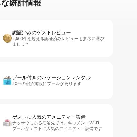
⁠な統⁠計⁠情⁠報
認証済みのゲ⁠ス⁠ト⁠レ⁠ビ⁠ュ⁠ー
2,600件を超える認証済みレビューを参考に選び
ましょう
プール付きのバ⁠ケ⁠ー⁠シ⁠ョ⁠ンレ⁠ン⁠タ⁠ル
50件の宿泊施設にプールがあります
ゲストに人⁠気⁠のア⁠メ⁠ニ⁠テ⁠ィ・設⁠備
ナッサウにある宿泊先では、キッチン、Wi-Fi、
プールがゲストに人気のアメニティ・設備です