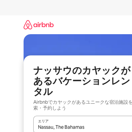
コ
ン
テ
ン
ツ
に
ス
キ
ッ
プ
ナッサウのカヤックが
あるバケーションレン
タル
Airbnbでカヤックがあるユニークな宿泊施設
索・予約しよう
エリア
検索結果が表示されたら、上下の矢印キーを使っ