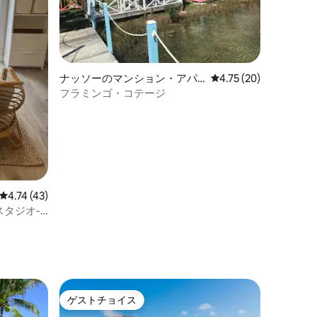
ナッソーのマンション・アパ
レビュー20件、5つ星
4.75 (20)
ート
フラミンゴ・コテージ
レビュー43件、5つ星中4.74つ星の平均評価
4.74 (43)
スタジオ-
ゲストチョイス
ゲストチョイス