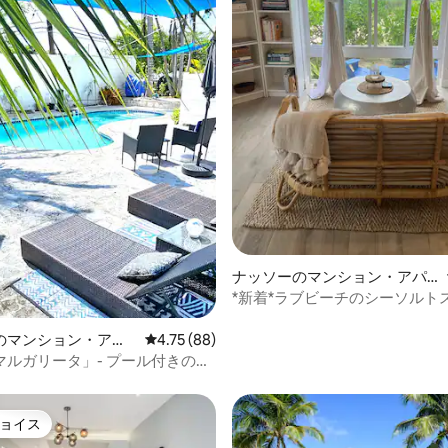
4.79つ星の平均評価
ナッソーのマンション・アパ
ート
*新着*ラブビーチのシーソルト
ビーチフロント
のマンション・アパ
レビュー88件、5つ星中4.75つ星の平均評価
4.75 (88)
マルガリータ」- プール付きの寝
ョイス
ョイス