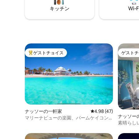
ー、ショップから徒歩圏内。 🎰 近くのエ
キッチン
Wi-F
ンターテイメント施設|レジャー施設とし
てウォーターパークやカジノに近い。
ゲストチョイス
ゲストチ
大好評のゲストチョイスです。
ゲストチ
ナッソーの一軒家
レビュー47件、5つ星中
4.98 (47)
ナッソー
マリーナビューの楽園、パームケイコン
素晴らしい
ドミニアム
で最高の