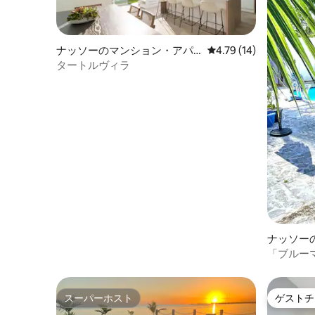
ナッソーのマンション・アパ
レビュー14件、5つ星中
4.79 (14)
ート
タートルヴィラ
ナッソー
ート
「ブルー
室1室
スーパーホスト
ゲストチ
スーパーホスト
ゲストチ