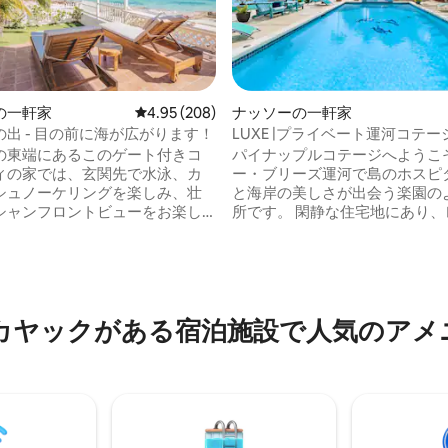
の一軒家
レビュー208件、5つ星中4.95つ星の平均評価
4.95 (208)
ナッソーの一軒家
出 - 目の前に海が広がります！
LUXE |プライベート運河コテ
カヤック（ボート付き）
の東端にあるこのゲート付きコ
パイナップルコテージへようこそ
ィの家では、玄関先で水泳、カ
ー・ブリーズ運河で島のホスピ
シュノーケリングを楽しみ、壮
と海岸の美しさが出会う楽園の
4.97つ星の平均評価
シャンフロントビューをお楽し
所です。 閑静な住宅地にあり、レジャー
けます。 裏のパティオから日の
旅行者、カップル、ファミリー
出を体験し、冬には素晴らしい
から離れて過ごすことができます。
楽しみください。 ここでは、観
プール、運河へのアクセス、カ
離れていながらも車で15分以内で
ボート遊び、そして干潮時には
本物のバハマを見つけることが
数分で行ける素晴らしいサンド
カヤックがある宿泊施設で人気のアメ
。 これには、バックアップ電源
徴です。 追加料金でオプションのアドオ
機が含まれます。 *警告：第三者
ンを提供しています。 ＊プライベートシ
rbnb以外で私の名前を使用して
ェフサービス ＊食料品のお持ち帰り
はなく、Airbnbで直接ご予約
ート1日体験 ＊特別な日のため
。
装飾