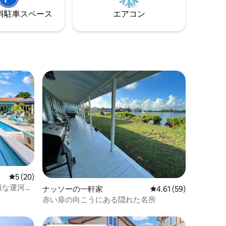
⁠車ス⁠ペ⁠ー⁠ス
エアコン
レビュー20件、5つ星中5つ星の平均評価
5 (20)
適な運河沿
ナッソーの一軒家
レビュー59件、5つ星
4.61 (59)
赤い扉の向こうにある隠れた名所