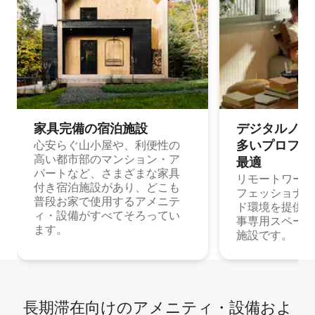
家具完備の宿⁠泊⁠施⁠設
デジタルノマド
多⁠いプ⁠ロ⁠フ⁠ェ⁠
心安らぐ山小屋や、利便性の
高い都市部のマンション・ア
最⁠適
パートなど、さまざまな家具
リモートワーク
付き宿泊施設があり、どこも
フェッショナル
普段お家で使用するアメニテ
ド環境を提供する
ィ・設備がすべてそろってい
事専用スペース
ます。
施設です。
長期滞在向け⁠のア⁠メ⁠ニ⁠テ⁠ィ⁠・設⁠備⁠およ