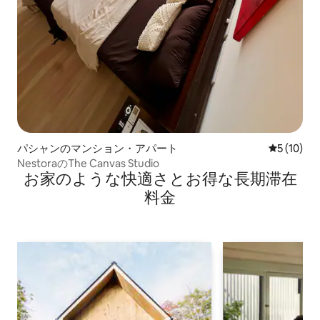
パシャンのマンション・アパート
レビュー1
5 (10)
NestoraのThe Canvas Studio
お家のような快⁠適⁠さ⁠とお⁠得⁠な長⁠期⁠滞⁠在
料⁠金