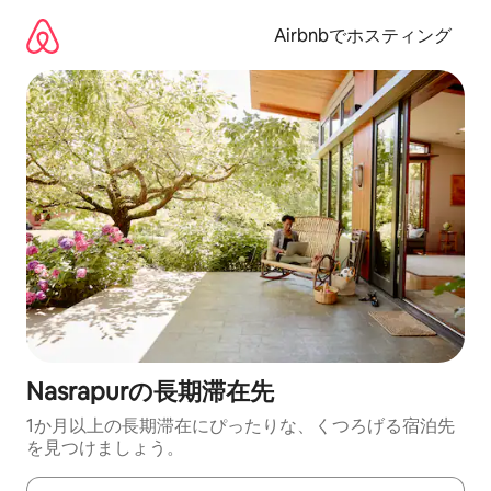
コ
ン
Airbnbでホスティング
テ
ン
ツ
に
ス
キ
ッ
プ
Nasrapurの長期滞在先
1か月以上の長期滞在にぴったりな、くつろげる宿泊先
を見つけましょう。