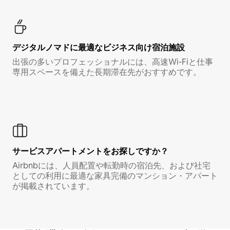
デジタルノマド⁠に最⁠適⁠なビ⁠ジ⁠ネ⁠ス⁠向⁠け宿⁠泊⁠施⁠設
出張の多いプロフェッショナルには、高速Wi-Fiと仕事
専用スペースを備えた長期滞在先がおすすめです。
サービスアパートメントをお探しですか？
Airbnbには、人員配置や転勤時の宿泊先、および社宅
としての利用に最適な家具完備のマンション・アパート
が掲載されています。