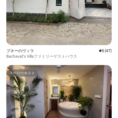
プネーのヴィラ
レビュー4
5 (47)
Bachavat's Villaファミリーゲストハウス
スーパーホスト
スーパーホスト