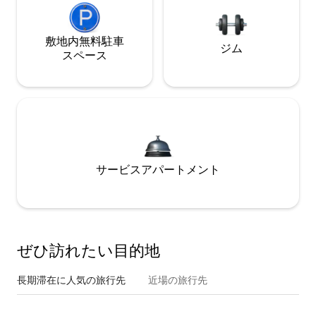
敷地内無料駐⁠車
ジム
ス⁠ペ⁠ー⁠ス
サービスアパートメント
ぜひ訪⁠れ⁠た⁠い目⁠的⁠地
長期滞在に人気の旅行先
近場の旅行先