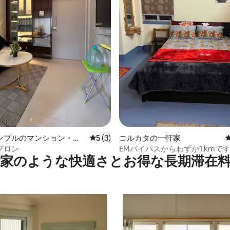
4.89つ星の平均評価
ンプルのマンション・ア
レビュー3件、5つ星中5つ星の平均評価
5 (3)
コルカタの一軒家
プロン
EMバイパスからわずか1 kmで
家のような快⁠適⁠さ⁠とお⁠得⁠な長⁠期⁠滞⁠在料