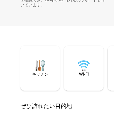
いています。
キッチン
Wi-Fi
ぜひ訪⁠れ⁠た⁠い目⁠的⁠地