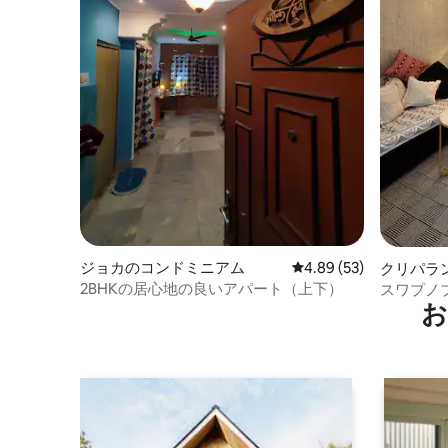
ジョカのコンドミニアム
レビュー53件、5つ星中
4.89 (53)
クリパラ
パート
2BHKの居心地の良いアパート（上下）
スワプノ
お