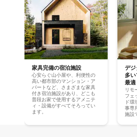
家具完備の宿⁠泊⁠施⁠設
デジ
多⁠いプ
心安らぐ山小屋や、利便性の
高い都市部のマンション・ア
最⁠適
パートなど、さまざまな家具
リモ
付き宿泊施設があり、どこも
フェ
普段お家で使用するアメニテ
ド環
ィ・設備がすべてそろってい
事専
ます。
施設