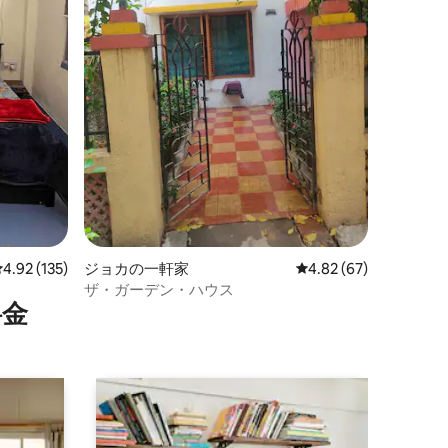
レビュー135件、5つ星中4.92つ星の平均評価
4.92 (135)
ジョカの一軒家
レビュー67件、5つ星
4.82 (67)
す
ザ・ガーデン・ハウス
⁠金