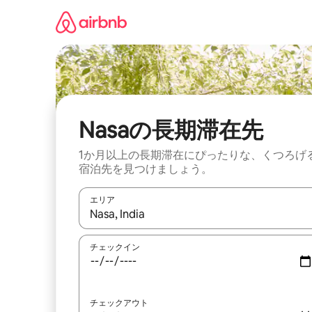
コ
ン
テ
ン
ツ
に
ス
キ
ッ
Nasaの長期滞在先
プ
1か月以上の長期滞在にぴったりな、くつろげ
宿泊先を見つけましょう。
エリア
検索結果が表示されたら、上下の矢印キーを使っ
チェックイン
チェックアウト