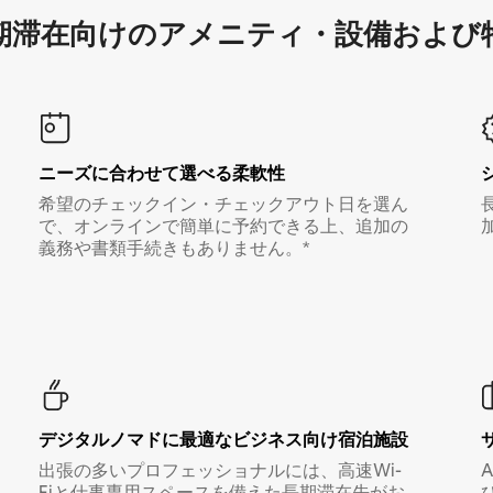
滞在向け⁠のア⁠メ⁠ニ⁠テ⁠ィ⁠・設⁠備⁠および
ニーズに合わせて選べる柔軟性
希望のチェックイン・チェックアウト日を選ん
で、オンラインで簡単に予約できる上、追加の
義務や書類手続きもありません。*
デジタルノマド⁠に最⁠適⁠なビ⁠ジ⁠ネ⁠ス⁠向⁠け宿⁠泊⁠施⁠設
出張の多いプロフェッショナルには、高速Wi-
Fiと仕事専用スペースを備えた長期滞在先がお