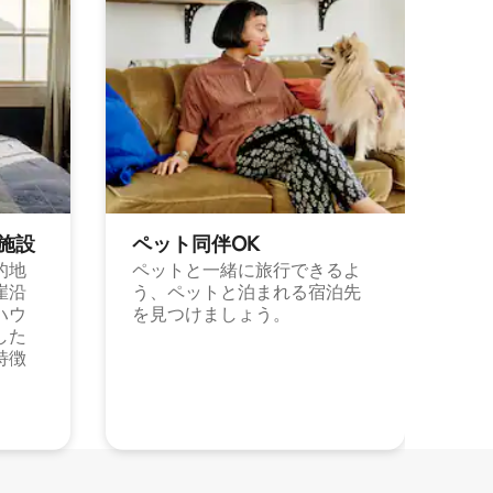
施⁠設
ペット同⁠伴OK
的地
ペットと一緒に旅行できるよ
崖沿
う、ペットと泊まれる宿泊先
ハウ
を見つけましょう。
した
特徴