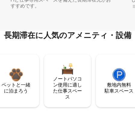
すすめです。
長期滞在に人気のアメニティ・設備
ノートパソコ
ペットと一緒
ン使用に適し
敷地内無料
に泊まろう
た仕事スペー
駐⁠車ス⁠ペ⁠ー⁠ス
ス