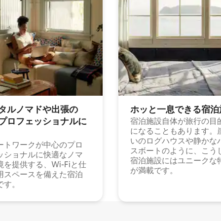
タルノマドや出⁠張⁠の
ホッと一⁠息⁠で⁠き⁠る宿⁠泊
⁠ロ⁠フ⁠ェ⁠ッ⁠シ⁠ョ⁠ナ⁠ル⁠に
宿泊施設自体が旅行の目
になることもあります。
いのログハウスや静かな
ートワークが中心のプロ
スボートのように、こう
ッショナルに快適なノマ
宿泊施設にはユニークな
境を提供する、Wi-Fiと仕
が満載です。
用スペースを備えた宿泊
です。