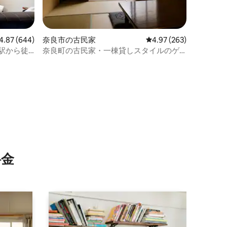
ビュー644件、5つ星中4.87つ星の平均評価
4.87 (644)
奈良市の古民家
レビュー263件、5つ星
4.97 (263)
良駅から徒
奈良町の古民家・一棟貸しスタイルのゲ
秒
ストハウス
⁠金