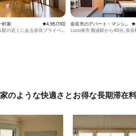
一軒家
レビュー110件、5つ星中4.95つ星の平均評価
4.95 (110)
奈良市のアパート・マンシ
レ
ョン
＆駅の近くにある奈良プライベ
Loco南市 難波駅から40分, 奈
ラリーハウス
歩9分, メイン商店街まで徒歩10
つ星中5つ星の平均評価
家のような快⁠適⁠さ⁠とお⁠得⁠な長⁠期⁠滞⁠在料