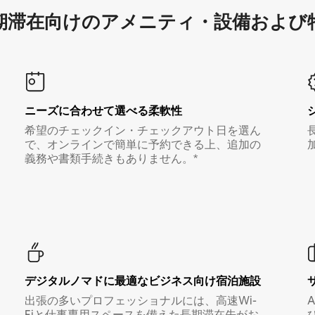
滞在向け⁠のア⁠メ⁠ニ⁠テ⁠ィ⁠・設⁠備⁠および
ニーズに合わせて選べる柔軟性
希望のチェックイン・チェックアウト日を選ん
で、オンラインで簡単に予約できる上、追加の
義務や書類手続きもありません。*
デジタルノマド⁠に最⁠適⁠なビ⁠ジ⁠ネ⁠ス⁠向⁠け宿⁠泊⁠施⁠設
出張の多いプロフェッショナルには、高速Wi-
Fiと仕事専用スペースを備えた長期滞在先がお