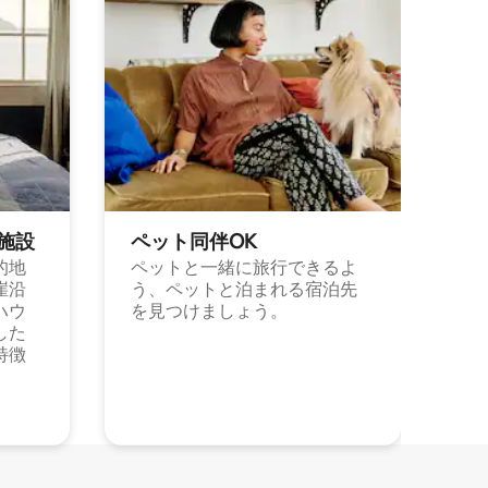
施⁠設
ペット同⁠伴OK
的地
ペットと一緒に旅行できるよ
崖沿
う、ペットと泊まれる宿泊先
ハウ
を見つけましょう。
した
特徴