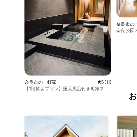
奈良市の
奈良公園
ートギャ
奈良市の一軒家
レビュー11件、5
5 (11)
【1階貸切プラン】露天風呂付き町家スイ
お
ート・奈良公園徒歩3分