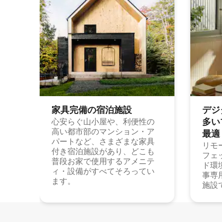
家具完備の宿⁠泊⁠施⁠設
デジ
多⁠いプ
心安らぐ山小屋や、利便性の
高い都市部のマンション・ア
最⁠適
パートなど、さまざまな家具
リモ
付き宿泊施設があり、どこも
フェ
普段お家で使用するアメニテ
ド環
ィ・設備がすべてそろってい
事専
ます。
施設