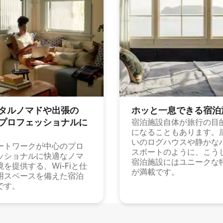
タルノマドや出⁠張⁠の
ホッと一⁠息⁠で⁠き⁠る宿⁠泊
⁠ロ⁠フ⁠ェ⁠ッ⁠シ⁠ョ⁠ナ⁠ル⁠に
宿泊施設自体が旅行の目
になることもあります。
いのログハウスや静かな
ートワークが中心のプロ
スボートのように、こう
ッショナルに快適なノマ
宿泊施設にはユニークな
境を提供する、Wi-Fiと仕
が満載です。
用スペースを備えた宿泊
です。