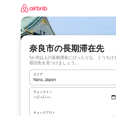
コ
ン
テ
ン
ツ
に
ス
キ
ッ
奈良市の長期滞在先
プ
1か月以上の長期滞在にぴったりな、くつろげ
宿泊先を見つけましょう。
エリア
検索結果が表示されたら、上下の矢印キーを使っ
チェックイン
チェックアウト