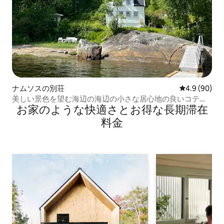
ナムソスの別荘
レビュー90
4.9 (90)
美しい景色を望む海辺の海辺の小さな居心地の良いコテー
お家のような快⁠適⁠さ⁠とお⁠得⁠な長⁠期⁠滞⁠在
ジ
料⁠金