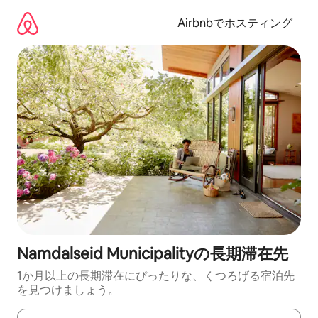
コ
ン
Airbnbでホスティング
テ
ン
ツ
に
ス
キ
ッ
プ
Namdalseid Municipalityの長期滞在先
1か月以上の長期滞在にぴったりな、くつろげる宿泊先
を見つけましょう。