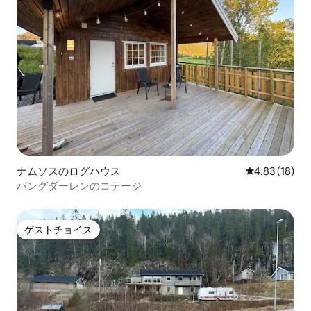
ナムソスのログハウス
レビュー18件
4.83 (18)
バングダーレンのコテージ
ゲストチョイス
ゲストチョイス