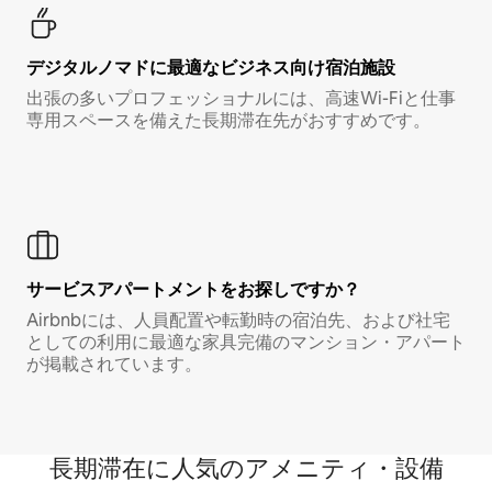
デジタルノマド⁠に最⁠適⁠なビ⁠ジ⁠ネ⁠ス⁠向⁠け宿⁠泊⁠施⁠設
出張の多いプロフェッショナルには、高速Wi-Fiと仕事
専用スペースを備えた長期滞在先がおすすめです。
サービスアパートメントをお探しですか？
Airbnbには、人員配置や転勤時の宿泊先、および社宅
としての利用に最適な家具完備のマンション・アパート
が掲載されています。
長期滞在に人気のアメニティ・設備