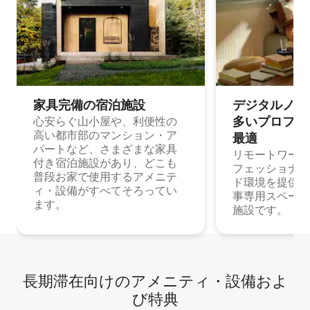
家具完備の宿⁠泊⁠施⁠設
デジタルノマド
多⁠いプ⁠ロ⁠フ⁠ェ⁠
心安らぐ山小屋や、利便性の
高い都市部のマンション・ア
最⁠適
パートなど、さまざまな家具
リモートワーク
付き宿泊施設があり、どこも
フェッショナル
普段お家で使用するアメニテ
ド環境を提供する
ィ・設備がすべてそろってい
事専用スペース
ます。
施設です。
長期滞在向け⁠のア⁠メ⁠ニ⁠テ⁠ィ⁠・設⁠備⁠およ
び特⁠典