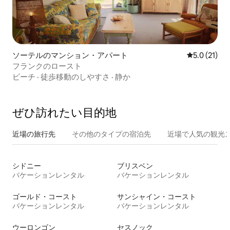
ソーテルのマンション・アパート
レビュー21
5.0 (21)
フランクのロースト
ビーチ
·
徒歩移動のしやすさ
·
静か
ぜひ訪⁠れ⁠た⁠い目⁠的⁠地
近場の旅行先
その他のタ⁠イ⁠プ⁠の宿⁠泊⁠先
近場で人気の観光
シドニー
ブリスベン
バケーションレンタル
バケーションレンタル
ゴールド・コースト
サンシャイン・コースト
バケーションレンタル
バケーションレンタル
ウーロンゴン
セスノック