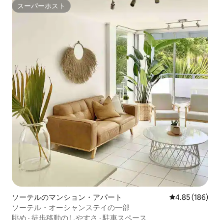
スーパーホスト
スーパーホスト
ソーテルのマンション・アパート
レビュー186件
4.85 (186)
ソーテル・オーシャンステイの一部
眺め
·
徒歩移動のしやすさ
·
駐車スペース