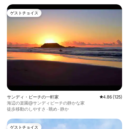
ゲストチョイス
ゲストチョイス
サンディ・ビーチの一軒家
レビュー125件
4.86 (125)
海辺の楽園@サンディビーチの静かな家
徒歩移動のしやすさ
·
眺め
·
静か
ゲストチョイス