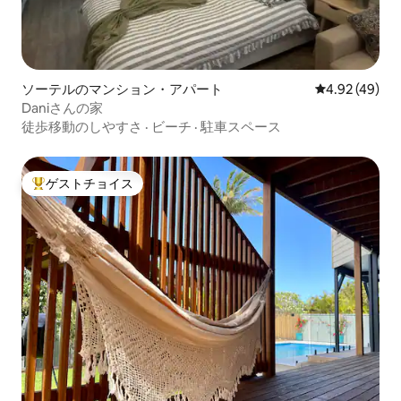
ソーテルのマンション・アパート
レビュー49件
4.92 (49)
Daniさんの家
徒歩移動のしやすさ
·
ビーチ
·
駐車スペース
ゲストチョイス
大好評のゲストチョイスです。