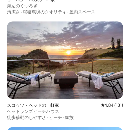
海辺のくつろぎ
清潔さ
·
就寝環境のクオリティ
·
屋内スペース
スコッツ・ヘッドの一軒家
レビュー131件
4.84 (131)
ヘッドランズビーチハウス
徒歩移動のしやすさ
·
ビーチ
·
家族