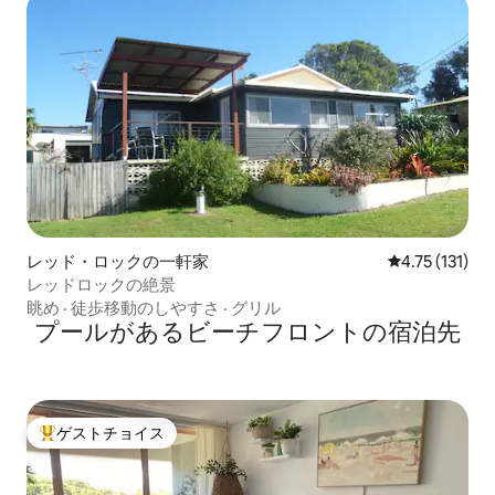
レッド・ロックの一軒家
レビュー131
4.75 (131)
レッドロックの絶景
眺め
·
徒歩移動のしやすさ
·
グリル
プールがあるビーチフロントの宿泊先
ゲストチョイス
大好評のゲストチョイスです。