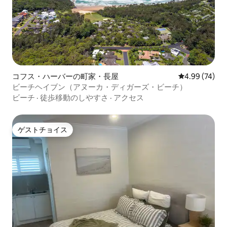
コフス・ハーバーの町家・長屋
レビュー74件
4.99 (74)
ビーチヘイブン（アヌーカ・ディガーズ・ビーチ）
ビーチ
·
徒歩移動のしやすさ
·
アクセス
ゲストチョイス
ゲストチョイス