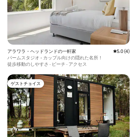
アラワラ・ヘッドランドの一軒家
レビュー4
5.0 (4)
パームスタジオ - カップル向けの隠れた名所！
徒歩移動のしやすさ
·
ビーチ
·
アクセス
ゲストチョイス
ゲストチョイス