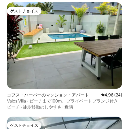
ゲストチョイス
ゲストチョイス
コフス・ハーバーのマンション・アパート
レビュー24件
4.96 (24)
Valos Villa - ビーチまで100m、プライベートプランジ付き
ビーチ
·
徒歩移動のしやすさ
·
近隣
ゲストチョイス
ゲストチョイス