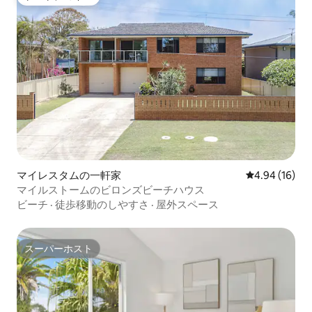
ゲストチョイス
マイレスタムの一軒家
レビュー16件
4.94 (16)
マイルストームのビロンズビーチハウス
ビーチ
·
徒歩移動のしやすさ
·
屋外スペース
スーパーホスト
スーパーホスト