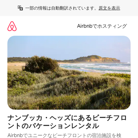
コ
一部の情報は自動翻訳されています。
原文を表示
ン
テ
ン
Airbnbでホスティング
ツ
に
ス
キ
ッ
プ
ナンブッカ・ヘッズにあるビーチフロ
ントのバケーションレンタル
Airbnbでユニークなビーチフロントの宿泊施設を検