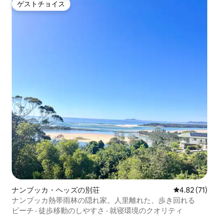
ゲストチョイス
ゲストチョイス
ナンブッカ・ヘッズの別荘
レビュー71件
4.82 (71)
ナンブッカ熱帯雨林の隠れ家。人里離れた、歩き回れる
ビーチ
·
徒歩移動のしやすさ
·
就寝環境のクオリティ