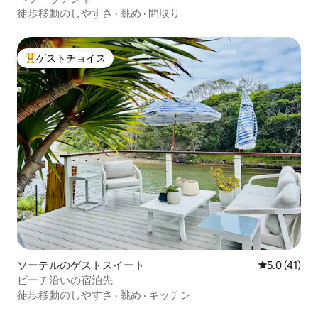
徒歩移動のしやすさ
·
眺め
·
間取り
ゲストチョイス
大好評のゲストチョイスです。
ソーテルのゲストスイート
レビュー41
5.0 (41)
ビーチ沿いの宿泊先
徒歩移動のしやすさ
·
眺め
·
キッチン