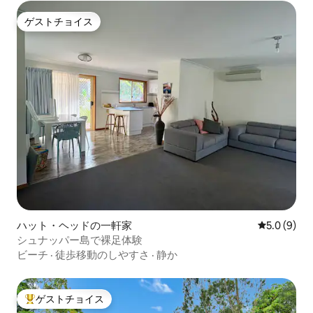
ゲストチョイス
ゲストチョイス
ハット・ヘッドの一軒家
レビュー9
5.0 (9)
シュナッパー島で裸足体験
ビーチ
·
徒歩移動のしやすさ
·
静か
ゲストチョイス
大好評のゲストチョイスです。