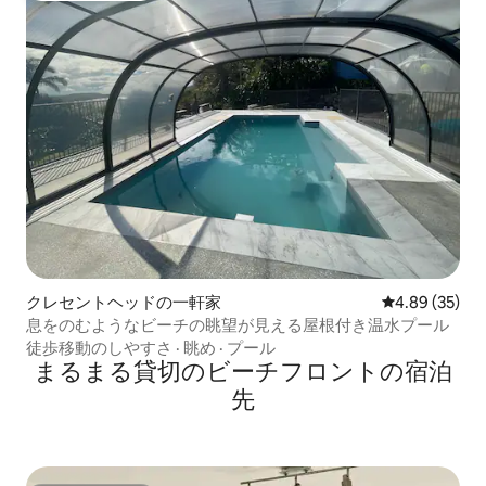
クレセントヘッドの一軒家
レビュー35件
4.89 (35)
息をのむようなビーチの眺望が見える屋根付き温水プール
徒歩移動のしやすさ
·
眺め
·
プール
まるまる貸切のビーチフロントの宿泊
先