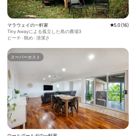
マラウェイの一軒家
レビュー16
5.0 (16)
Tiny Awayによる孤立した島の農場3
ビーチ
·
眺め
·
清潔さ
スーパーホスト
スーパーホスト
ウールグールガの一軒家