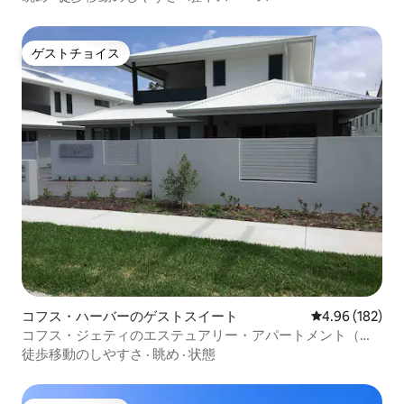
ゲストチョイス
ゲストチョイス
コフス・ハーバーのゲストスイート
レビュー182件
4.96 (182)
コフス・ジェティのエステュアリー・アパートメント（ま
るまる貸切）
徒歩移動のしやすさ
·
眺め
·
状態