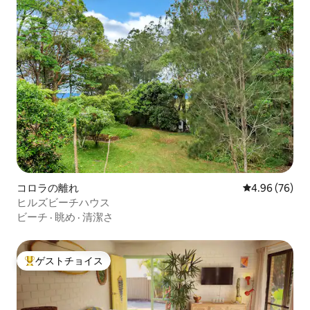
コロラの離れ
レビュー76件
4.96 (76)
ヒルズビーチハウス
ビーチ
·
眺め
·
清潔さ
ゲストチョイス
大好評のゲストチョイスです。