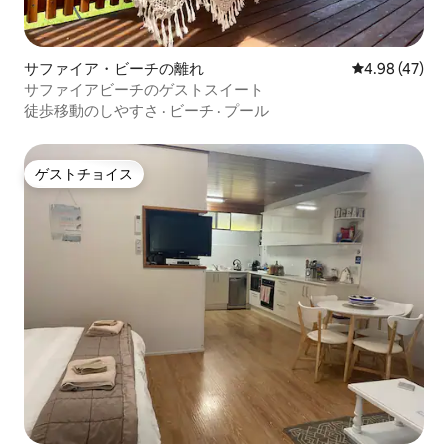
サファイア・ビーチの離れ
レビュー47件
4.98 (47)
サファイアビーチのゲストスイート
徒歩移動のしやすさ
·
ビーチ
·
プール
ゲストチョイス
ゲストチョイス