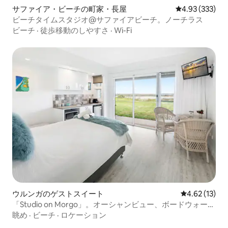
サファイア・ビーチの町家・長屋
レビュー333件
4.93 (333)
ビーチタイムスタジオ@サファイアビーチ。ノーチラス
ビーチ
·
徒歩移動のしやすさ
·
Wi-Fi
ウルンガのゲストスイート
レビュー13件
4.62 (13)
「Studio on Morgo」。オーシャンビュー、ボードウォー
ク、リド
眺め
·
ビーチ
·
ロケーション