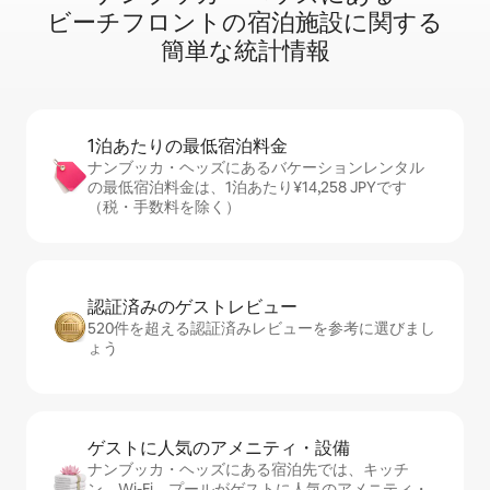
ビ⁠ー⁠チ⁠フ⁠ロ⁠ン⁠ト⁠の宿⁠泊⁠施⁠設⁠に関⁠す⁠る
簡⁠単⁠な統⁠計⁠情⁠報
1泊あたりの最⁠低⁠宿⁠泊⁠料⁠金
ナンブッカ・ヘッズにあるバケーションレンタル
の最低宿泊料金は、1泊あたり¥14,258 JPYです
（税・手数料を除く）
認証済みのゲ⁠ス⁠ト⁠レ⁠ビ⁠ュ⁠ー
520件を超える認証済みレビューを参考に選びまし
ょう
ゲストに人⁠気⁠のア⁠メ⁠ニ⁠テ⁠ィ・設⁠備
ナンブッカ・ヘッズにある宿泊先では、キッチ
ン、Wi-Fi、プールがゲストに人気のアメニティ・