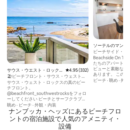
ソーテルのマンシ
パート
ビーチサイド・オ
（ソーテル）
Beachside On T
たちのアパートは
ビューと素敵な海
サウス・ウエスト・ロック
レビュー332件、5つ星中4.95
4.95 (332)
あります。 このス
スのマンション・アパート
🏖ビーチフロント・サウス・ウェスト・
ルームのファミリ
ビーチ
·
眺め
·
外観
ロックス 絶対的な🏖ビーチフロント
サウス・ウェスト・ロックスの真のビー
ラックスした快適
チフロント。
滞在をお約束でき
@beachfront_southwestrocksをフォロ
払って改装されています。 
ーしてください ビーチとサーフクラブの
オン トゥエンテ
真向かいに位置する最前列のロケーショ
眺め
·
ビーチ
·
外観・内装
と、あなたの行き
ン。 海の景色を見ながら目覚め、バルコ
ナンブッカ・ヘッズにあるビーチフロ
休暇先になります。 ゲストのみなさ
ニーでコーヒーを楽しみ、ビーチから数
ントの宿泊施設で人気のアメニティ・
ご安心いただくた
歩の距離で一日を過ごした後は、夕暮れ
24時間前までに
設備
どきにお酒を片手にリラックスしましょ
全額返金いたしま