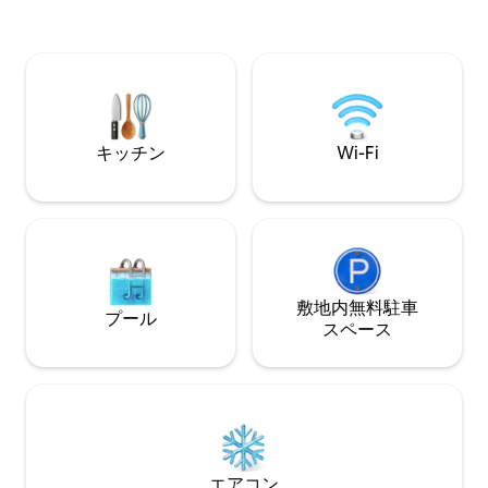
う。 最近改装され、高級家電、エアコ
ン、Wi-Fi、ネスプレッソ、Netflix、高級
リネンが備わっています。 カヤック4台
とビーチバギーが用意されており、すぐ
に海でお使いいただけます。 安全なガレ
ージ駐車場があります。車を駐車して、
徒歩でどこへでも行けます。 400組以上
の家族連れをお迎えしています。レビュ
キッチン
Wi-Fi
ーをご覧ください。
敷地内無料駐⁠車
プール
ス⁠ペ⁠ー⁠ス
エアコン