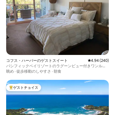
コフス・ハーバーのゲストスイート
レビュー240件
4.94 (240)
パシフィックベイリゾートのラグーンビュー付きワンルー
ム
眺め
·
徒歩移動のしやすさ
·
朝食
ゲストチョイス
大好評のゲストチョイスです。