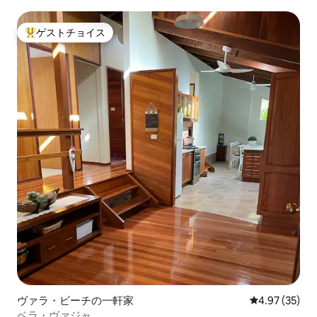
ゲストチョイス
大好評のゲストチョイスです。
ヴァラ・ビーチの一軒家
レビュー35件
4.97 (35)
ベラ・ヴァジャ